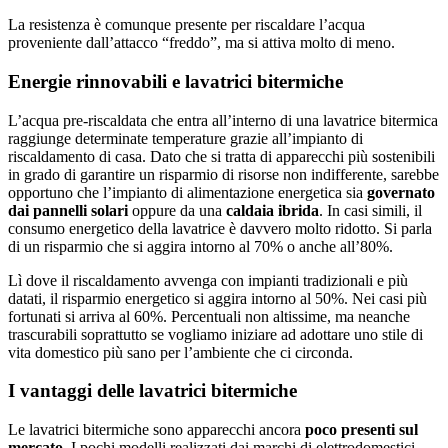
La resistenza è comunque presente per riscaldare l’acqua
proveniente dall’attacco “freddo”, ma si attiva molto di meno.
Energie rinnovabili e lavatrici bitermiche
L’acqua pre-riscaldata che entra all’interno di una lavatrice bitermica
raggiunge determinate temperature grazie all’impianto di
riscaldamento di casa. Dato che si tratta di apparecchi più sostenibili
in grado di garantire un risparmio di risorse non indifferente, sarebbe
opportuno che l’impianto di alimentazione energetica sia
governato
dai pannelli solari
oppure da una
caldaia ibrida
. In casi simili, il
consumo energetico della lavatrice è davvero molto ridotto. Si parla
di un risparmio che si aggira intorno al 70% o anche all’80%.
Lì dove il riscaldamento avvenga con impianti tradizionali e più
datati, il risparmio energetico si aggira intorno al 50%. Nei casi più
fortunati si arriva al 60%. Percentuali non altissime, ma neanche
trascurabili soprattutto se vogliamo iniziare ad adottare uno stile di
vita domestico più sano per l’ambiente che ci circonda.
I vantaggi delle lavatrici bitermiche
Le lavatrici bitermiche sono apparecchi ancora
poco presenti sul
mercato
. I pochi modelli realizzati dai marchi di elettrodomestici