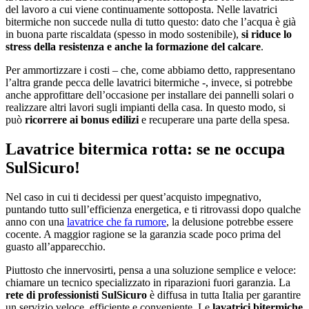
del lavoro a cui viene continuamente sottoposta. Nelle lavatrici
bitermiche non succede nulla di tutto questo: dato che l’acqua è già
in buona parte riscaldata (spesso in modo sostenibile),
si riduce lo
stress della resistenza e anche la formazione del calcare
.
Per ammortizzare i costi – che, come abbiamo detto, rappresentano
l’altra grande pecca delle lavatrici bitermiche -, invece, si potrebbe
anche approfittare dell’occasione per installare dei pannelli solari o
realizzare altri lavori sugli impianti della casa. In questo modo, si
può
ricorrere ai bonus edilizi
e recuperare una parte della spesa.
Lavatrice bitermica rotta: se ne occupa
SulSicuro!
Nel caso in cui ti decidessi per quest’acquisto impegnativo,
puntando tutto sull’efficienza energetica, e ti ritrovassi dopo qualche
anno con una
lavatrice che fa rumore
, la delusione potrebbe essere
cocente. A maggior ragione se la garanzia scade poco prima del
guasto all’apparecchio.
Piuttosto che innervosirti, pensa a una soluzione semplice e veloce:
chiamare un tecnico specializzato in riparazioni fuori garanzia. La
rete di professionisti SulSicuro
è diffusa in tutta Italia per garantire
un servizio veloce, efficiente e conveniente. Le
lavatrici bitermiche