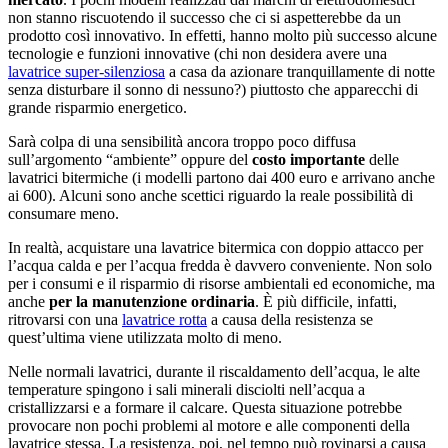
non stanno riscuotendo il successo che ci si aspetterebbe da un
prodotto così innovativo. In effetti, hanno molto più successo alcune
tecnologie e funzioni innovative (chi non desidera avere una
lavatrice super-silenziosa
a casa da azionare tranquillamente di notte
senza disturbare il sonno di nessuno?) piuttosto che apparecchi di
grande risparmio energetico.
Sarà colpa di una sensibilità ancora troppo poco diffusa
sull’argomento “ambiente” oppure del
costo importante
delle
lavatrici bitermiche (i modelli partono dai 400 euro e arrivano anche
ai 600). Alcuni sono anche scettici riguardo la reale possibilità di
consumare meno.
In realtà, acquistare una lavatrice bitermica con doppio attacco per
l’acqua calda e per l’acqua fredda è davvero conveniente. Non solo
per i consumi e il risparmio di risorse ambientali ed economiche, ma
anche
per la manutenzione ordinaria
. È più difficile, infatti,
ritrovarsi con una
lavatrice rotta
a causa della resistenza se
quest’ultima viene utilizzata molto di meno.
Nelle normali lavatrici, durante il riscaldamento dell’acqua, le alte
temperature spingono i sali minerali disciolti nell’acqua a
cristallizzarsi e a formare il calcare. Questa situazione potrebbe
provocare non pochi problemi al motore e alle componenti della
lavatrice stessa. La resistenza, poi, nel tempo può rovinarsi a causa