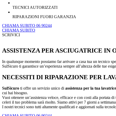
TECNICI AUTORIZZATI
RIPARAZIONI FUORI GARANZIA
CHIAMA SUBITO 06 90244
CHIAMA SUBITO
SCRIVICI
ASSISTENZA PER ASCIUGATRICE IN 
In qualunque momento possiamo far arrivare a casa tua un tecnico speci
SulSicuro ti garantisce un’esperienza sempre all’altezza delle tue esi
NECESSITI DI
RIPARAZIONE
PER
LAV
SulSicuro
ti offre un servizio unico di
assistenza per la tua lavatric
cui hai bisogno.
Vuoi ottenere un’assistenza veloce, efficace e con costi alla portata 
celeri il tuo problema sarà risolto. Siamo attivi per 7 giorni a settimana
I nostri tecnici sono tutti altamente qualificati e aggiornati sulla tecn
CHIAMA SUBITO 06 90244