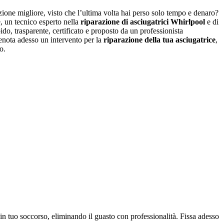
zione migliore, visto che l’ultima volta hai perso solo tempo e denaro?
e, un tecnico esperto nella
riparazione di
asciugatrici Whirlpool
e di
apido, trasparente, certificato e proposto da un professionista
enota adesso un intervento per la
riparazione della tua asciugatrice
,
o.
à in tuo soccorso, eliminando il guasto con professionalità. Fissa adesso