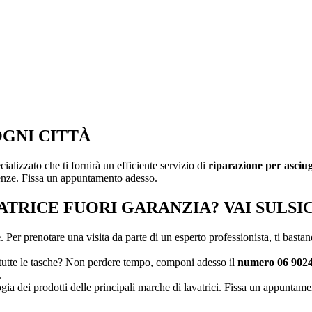
OGNI CITTÀ
alizzato che ti fornirà un efficiente servizio di
riparazione per asciu
genze. Fissa un appuntamento adesso.
ATRICE FUORI GARANZIA?
VAI SULSI
e
. Per prenotare una visita da parte di un esperto professionista, ti basta
di tutte le tasche? Non perdere tempo, componi adesso il
numero 06 902
.
ologia dei prodotti delle principali marche di lavatrici. Fissa un appuntam