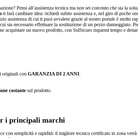
uazione? Pensi all’assistenza tecnica ma non sei convinto che sia la solu
o
ti farà cambiare idea: richiedi subito assistenza e, nel giro di poche or
rvizio assistenza di cui ti puoi avvalere grazie al nostro portale è molto r
 cui sia necessario effettuare la sostituzione di un pezzo danneggiato.
Pr
ene acquistare un nuovo prodotto, con SulSicuro risparmi tempo e denar
i originali con
GARANZIA DI 2 ANNI
.
one costante
sul prodotto.
r i principali marchi
ice con semplicità e rapidità: il migliore tecnico certificato in zona verr