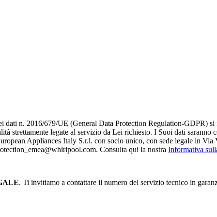
i dati n. 2016/679/UE (General Data Protection Regulation-GDPR) si infor
alità strettamente legate al servizio da Lei richiesto. I S​uoi dati saranno
è European Appliances Italy S.r.l. con socio unico, con sede legale in Via 
_protection_emea@whirlpool.com. Consulta qui la nostra
Informativa sul
GALE
. Ti invitiamo a contattare il numero del servizio tecnico in garan