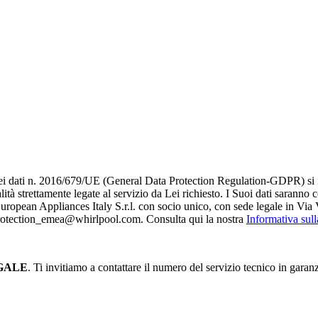
i dati n. 2016/679/UE (General Data Protection Regulation-GDPR) si infor
alità strettamente legate al servizio da Lei richiesto. I S​uoi dati saranno
è European Appliances Italy S.r.l. con socio unico, con sede legale in Via 
_protection_emea@whirlpool.com. Consulta qui la nostra
Informativa sul
GALE
. Ti invitiamo a contattare il numero del servizio tecnico in garan