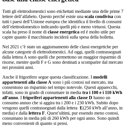
Tutti gli elettrodomestici sono etichettati mediante una delle prime 7
lettere dell’alfabeto. Questo perché esiste una
scala condivisa
con
tutti i paesi dell’Unione europea che identifica il livello di consumi
dell’elettrodomestico indicando quelli più e meno virtuosi. Questa
scala ha preso il nome di
classe energetica
ed è molto utile per
capire quanto il macchinario inciderà sulla spesa della bolletta.
Nel 2021 c’è stato un aggiornamento delle classi energetiche per
alcune categorie di elettrodomestici. Ad oggi, quelli contrassegnati
dalla lettera A sono quelli che permettono un maggior risparmio di
risorse, mentre quelli F e G sono destinati a scomparire dal mercato
nei prossimi anni.
Anche il frigorifero segue questa classificazione. I
modelli
appartenenti alla classe A
sono i più costosi sul mercato, ma
consentono un risparmio nel tempo notevole. Questi apparecchi,
infatti, sono in grado di consumare in media
tra i 100 e i 110 kWh
all’anno
. I
frigoriferi appartenenti alla classe D
hanno un
consumo annuo che si aggira tra i 200 e i 230 kWh. Subito dopo
vengono quelli contrassegnati dalla lettera
E
(250 kWh all’anno, in
media) e dalla
lettera F
. Quest’ultimi, pur essendo meno costosi,
consumano in media più di 260 kWh per ogni anno. Sono quindi
meno convenienti di quanto si pensi.