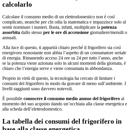
calcolarlo
Calcolare il consumo medio di un elettrodomestico non è così
complicato, neanche per chi odia la matematica e impazzisce solo al
sentir nominare i numeri. Basta, infatti, moltiplicare la
potenza
assorbita
dallo stesso
per le ore di accensione
giornaliere/mensili o
annuali.
Alla luce di questo, ti apparirà chiaro perché il frigorifero sia così
energivoro nonostante non abbia l’aspetto di un consumatore seriale
di energia. Rimanendo acceso 24 ore su 24 per tutto l’anno, anche
se la potenza viene azionata solo in alcuni momenti della giornata, è
chiaro che l’energia serve e viene consumata in abbondanza.
Proprio in virtù di questo, la tecnologia ha cercato di limitare i
consumi del frigorifero in modo da gravare di meno sull’ambiente. I
livelli raggiunti sono davvero notevoli.
È possibile
conoscere il consumo medio annuo del frigorifero
al
momento del suo acquisto dando un’occhiata alla classe energetica e
alla scheda dell’elettrodomestico.
La tabella dei consumi del frigorifero in
base alla classe energetica