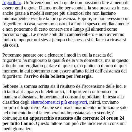
frigorifero
. Un’invenzione per la quale non possiamo fare a meno di
essere grati e grate. Diamo molto per scontata la sua presenza in casa
anche grazie a modelli sempre più silenziosi che non lasciano
minimamente avvertire la loro presenza. Eppure, se non avessimo un
frigorifero in casa, saremmo costretti a fare la spesa quotidianamente
e non potremmo di certo conservare a lungo gli alimenti come
facciamo oggi. Le nostre abitudini cambierebbero e non avremmo
molto tempo per noi stessi (tempo che spesso si fa fatica a ricavarsi
già così).
Potremmo passare ore a elencare i modi in cui la nascita del
frigorifero ha migliorato la qualità della vita domestica, ma in questo
articolo non vogliamo parlare di questo, ma piuttosto di uno di quei
momenti in cui potremmo non essere affatto felici dell’esistenza del
frigorifero: l’
arrivo della bolletta per l’energia
.
Sebbene la somma scritta sia il risultato dell’accensione delle luci e
di tanti altri apparecchi elettronici, il frigorifero contribuisce in
maniera abbastanza importante ai consumi quotidiani. In testa alla
classifica degli
elettrodomestici più energivori
, infatti, troviamo
proprio il frigorifero. Anche se il macchinario entra in funzione solo
nel momento in cui la temperatura impostata sale o scende, è
comunque
un apparecchio attaccato alla corrente 24 ore su 24
per tutto l’anno
. Questo fattore non può che incidere sui consumi
medi giornalieri.