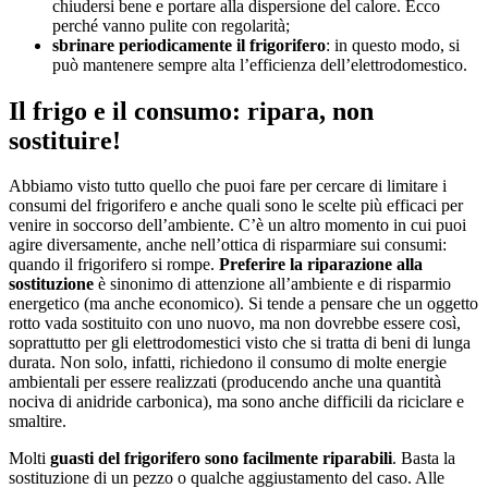
chiudersi bene e portare alla dispersione del calore. Ecco
perché vanno pulite con regolarità;
sbrinare periodicamente il frigorifero
: in questo modo, si
può mantenere sempre alta l’efficienza dell’elettrodomestico.
Il frigo e il consumo: ripara, non
sostituire!
Abbiamo visto tutto quello che puoi fare per cercare di limitare i
consumi del frigorifero e anche quali sono le scelte più efficaci per
venire in soccorso dell’ambiente. C’è un altro momento in cui puoi
agire diversamente, anche nell’ottica di risparmiare sui consumi:
quando il frigorifero si rompe.
Preferire la riparazione alla
sostituzione
è sinonimo di attenzione all’ambiente e di risparmio
energetico (ma anche economico). Si tende a pensare che un oggetto
rotto vada sostituito con uno nuovo, ma non dovrebbe essere così,
soprattutto per gli elettrodomestici visto che si tratta di beni di lunga
durata. Non solo, infatti, richiedono il consumo di molte energie
ambientali per essere realizzati (producendo anche una quantità
nociva di anidride carbonica), ma sono anche difficili da riciclare e
smaltire.
Molti
guasti del frigorifero sono facilmente riparabili
. Basta la
sostituzione di un pezzo o qualche aggiustamento del caso. Alle