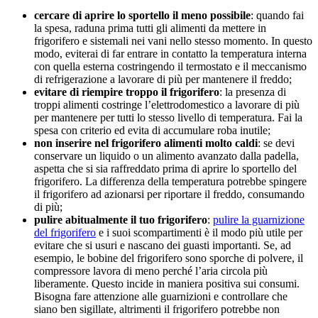
cercare di aprire lo sportello il meno possibile
: quando fai
la spesa, raduna prima tutti gli alimenti da mettere in
frigorifero e sistemali nei vani nello stesso momento. In questo
modo, eviterai di far entrare in contatto la temperatura interna
con quella esterna costringendo il termostato e il meccanismo
di refrigerazione a lavorare di più per mantenere il freddo;
evitare di riempire troppo il frigorifero
: la presenza di
troppi alimenti costringe l’elettrodomestico a lavorare di più
per mantenere per tutti lo stesso livello di temperatura. Fai la
spesa con criterio ed evita di accumulare roba inutile;
non inserire nel frigorifero alimenti molto caldi
: se devi
conservare un liquido o un alimento avanzato dalla padella,
aspetta che si sia raffreddato prima di aprire lo sportello del
frigorifero. La differenza della temperatura potrebbe spingere
il frigorifero ad azionarsi per riportare il freddo, consumando
di più;
pulire abitualmente il tuo frigorifero
:
pulire la guarnizione
del frigorifero
e i suoi scompartimenti è il modo più utile per
evitare che si usuri e nascano dei guasti importanti. Se, ad
esempio, le bobine del frigorifero sono sporche di polvere, il
compressore lavora di meno perché l’aria circola più
liberamente. Questo incide in maniera positiva sui consumi.
Bisogna fare attenzione alle guarnizioni e controllare che
siano ben sigillate, altrimenti il frigorifero potrebbe non