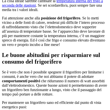
La cosa ideale sarebbe cambiare la
temperatura interna del frigo a
seconda delle stagioni
. Se sei scordarello/a, puoi sempre fare una
media tra i valori ideali.
Fai attenzione anche alla
posizione del frigorifero
. Se lo metti
vicino a delle fonti di calore, renderai più difficile l’intero processo
di raffreddamento visto che l’elettrodomestico deve sopperire
all’assenza di temperature basse. Se l’apparecchio deve lavorare di
più per mantenere costante la temperatura interna, c’è un maggiore
spreco di energia. Ed è così che frigo e consumo elevato diventano
un vero e proprio incubo a fine mese!
Le buone abitudini per risparmiare sul
consumo del frigorifero
Se è vero che non è possibile spegnere il frigorifero per limitarne i
consumi, è anche vero che noi abbiamo il potere di adottare
comportamenti positivi
che ridurranno il numero di watt assorbiti
dall’elettrodomestico. Queste buone azioni ti permetteranno di avere
un frigorifero ben funzionante a lungo, visto che il passaggio del
tempo può portare a delle rotture.
Per mantenere un frigorifero sano ed efficiente dal punto di vista
energetico puoi: