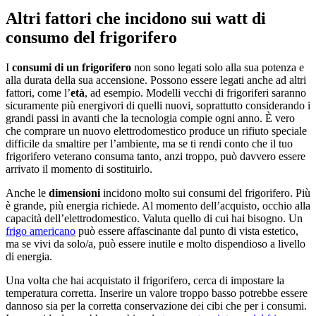
Altri fattori che incidono sui watt di
consumo del frigorifero
I
consumi di un frigorifero
non sono legati solo alla sua potenza e
alla durata della sua accensione. Possono essere legati anche ad altri
fattori, come l’
età
, ad esempio. Modelli vecchi di frigoriferi saranno
sicuramente più energivori di quelli nuovi, soprattutto considerando i
grandi passi in avanti che la tecnologia compie ogni anno. È vero
che comprare un nuovo elettrodomestico produce un rifiuto speciale
difficile da smaltire per l’ambiente, ma se ti rendi conto che il tuo
frigorifero veterano consuma tanto, anzi troppo, può davvero essere
arrivato il momento di sostituirlo.
Anche le
dimensioni
incidono molto sui consumi del frigorifero. Più
è grande, più energia richiede. Al momento dell’acquisto, occhio alla
capacità dell’elettrodomestico. Valuta quello di cui hai bisogno. Un
frigo americano
può essere affascinante dal punto di vista estetico,
ma se vivi da solo/a, può essere inutile e molto dispendioso a livello
di energia.
Una volta che hai acquistato il frigorifero, cerca di impostare la
temperatura corretta. Inserire un valore troppo basso potrebbe essere
dannoso sia per la corretta conservazione dei cibi che per i consumi.