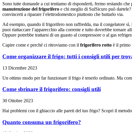
Sono tutte domande a cui tentiamo di risponderti, fermo restando che per
manutenzione del frigorifero
e chi meglio di SulSicuro può dartele?
convincerti a riparare l’elettrodomestico piuttosto che buttarlo via.
Ad esempio, quando il frigorifero non raffredda, ma il congelatore sì, la
puoi riattaccare l’apparecchio alla corrente e tutto dovrebbe tornare a
Oppure potrebbe trattarsi di un guasto al compressore o al gas refriger
Capire come e perché ci ritroviamo con il
frigorifero rotto
è il primo 
Come organizzare il frigo: tutti i consigli utili per tro
13 Dicembre 2023
Un ottimo modo per far funzionare il frigo è tenerlo ordinato. Ma come
Come sbrinare il frigorifero: consigli utili
30 Ottobre 2023
Hai problemi con il ghiaccio alle pareti del tuo frigo? Scopri il metodo
Quanto consuma un frigorifero?