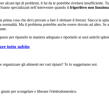
 alcuni tipi di problemi, il fai da te potrebbe rivelarsi insufficiente. T
 Siamo specializzati nell’intervenire quando il
frigorifero non funzion
 prima cosa che devi provare a fare è sbrinare il freezer. Stacca la spina
lla normalità. Ma il problema potrebbe anche essere dovuto ad altro. Se ap
ante.
passo per ripararlo in maniera adeguata e riportarlo ai suoi antichi splen
vare tutto subito
 organizzare gli alimenti nei vari ripiani? Te lo suggeriamo noi.
 giusto per scongelare e liberare l'elettrodomestico.