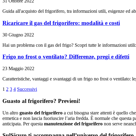
31 Ottobre 2022
Guida all'acquisto del frigorifero, tra informazioni utili, esigenze ed a
Ricaricare il gas del frigorifero: modalità e costi
30 Giugno 2022
Hai un problema con il gas del frigo? Scopri tutte le informazioni utili
Frigo no frost o ventilato? Differenze, pregi e difetti
23 Maggio 2022
Caratteristiche, vantaggi e svantaggi di un frigo no frost o ventilato: l
1
2
3
4
Successivi
Guasto al frigorifero? Previeni!
Un altro
guasto del frigorifero
a cui bisogna stare attenti è quello c
ermetica e non lascia fuoriuscire l’aria fredda. È normale che questa par
anticipata. Per questa
manutenzione del frigorifero
non serve neanche
SulSicuro ti accompagna nell’universo del frigorifero