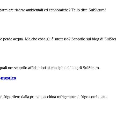
isparmiare risorse ambientali ed economiche? Te lo dice SulSicuro!
 che perde acqua. Ma che cosa gli è successo? Scoprilo sul blog di SulSic
uali no: scoprilo affidandoti ai consigli del blog di SulSicuro.
domestico
l frigorifero dalla prima macchina refrigerante al frigo combinato