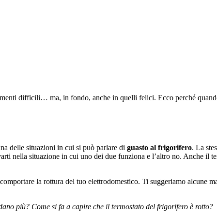
momenti difficili… ma, in fondo, anche in quelli felici. Ecco perché quan
a delle situazioni in cui si può parlare di
guasto al frigorifero
. La ste
varti nella situazione in cui uno dei due funziona e l’altro no. Anche il
omportare la rottura del tuo elettrodomestico. Ti suggeriamo alcune man
dano più? Come si fa a capire che il termostato del frigorifero è rotto?