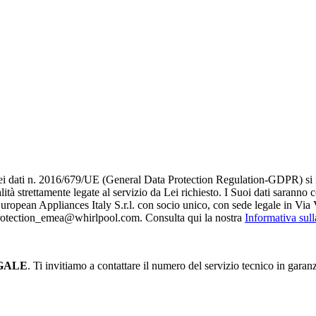
i dati n. 2016/679/UE (General Data Protection Regulation-GDPR) si infor
alità strettamente legate al servizio da Lei richiesto. I S​uoi dati saranno
è European Appliances Italy S.r.l. con socio unico, con sede legale in Via 
_protection_emea@whirlpool.com. Consulta qui la nostra
Informativa sul
GALE
. Ti invitiamo a contattare il numero del servizio tecnico in garan