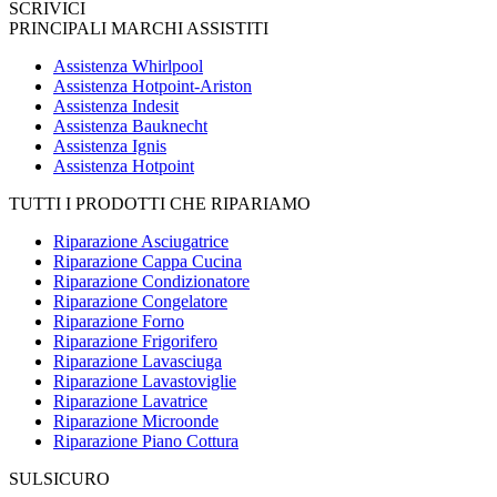
SCRIVICI
PRINCIPALI MARCHI ASSISTITI
Assistenza Whirlpool
Assistenza Hotpoint-Ariston
Assistenza Indesit
Assistenza Bauknecht
Assistenza Ignis
Assistenza Hotpoint
TUTTI I PRODOTTI CHE RIPARIAMO
Riparazione Asciugatrice
Riparazione Cappa Cucina
Riparazione Condizionatore
Riparazione Congelatore
Riparazione Forno
Riparazione Frigorifero
Riparazione Lavasciuga
Riparazione Lavastoviglie
Riparazione Lavatrice
Riparazione Microonde
Riparazione Piano Cottura
SULSICURO