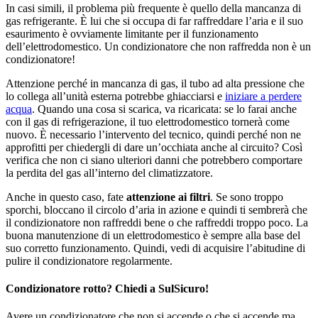
In casi simili, il problema più frequente è quello della mancanza di
gas refrigerante. È lui che si occupa di far raffreddare l’aria e il suo
esaurimento è ovviamente limitante per il funzionamento
dell’elettrodomestico. Un condizionatore che non raffredda non è un
condizionatore!
Attenzione perché in mancanza di gas, il tubo ad alta pressione che
lo collega all’unità esterna potrebbe ghiacciarsi e
iniziare a perdere
acqua
. Quando una cosa si scarica, va ricaricata: se lo farai anche
con il gas di refrigerazione, il tuo elettrodomestico tornerà come
nuovo. È necessario l’intervento del tecnico, quindi perché non ne
approfitti per chiedergli di dare un’occhiata anche al circuito? Così
verifica che non ci siano ulteriori danni che potrebbero comportare
la perdita del gas all’interno del climatizzatore.
Anche in questo caso, fate
attenzione ai filtri
. Se sono troppo
sporchi, bloccano il circolo d’aria in azione e quindi ti sembrerà che
il condizionatore non raffreddi bene o che raffreddi troppo poco. La
buona manutenzione di un elettrodomestico è sempre alla base del
suo corretto funzionamento. Quindi, vedi di acquisire l’abitudine di
pulire il condizionatore regolarmente.
Condizionatore rotto? Chiedi a SulSicuro!
Avere un condizionatore che non si accende o che si accende ma