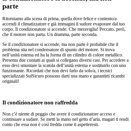
parte
Ritorniamo alla scena di prima, quella dove felice e contento/a
accendi il climatizzatore e già immagini il sudore evaporare dal tuo
corpo. Il condizionatore si accende. Che meraviglia! Peccato, però,
che il motore non parta. Un dramma, parte seconda.
Se il condizionatore si accende, ma non parte è probabile che il
problema stia nel condensatore di spunto del motore. Si trova
nell’unità esterna ed ha la forma di un cilindro di colore metallico.
Presenta due contatti ai quali si collegano diversi casi. Per accedere a
esso devi smontare la scatola dell’unità esterna e sostituirlo con uno
funzionante. Ricordati che non devi farlo da solo/a, i tecnici
specializzati SulSicuro possono darti una mano e garantirti ricambi
originali!
Il condizionatore non raffredda
Non c’è niente di peggio che avere il condizionatore acceso e
continuare a sudare. Se metti la mano nel getto d’aria, magari ti rendi
conto che essa non è così fredda come ti aspetteresti.