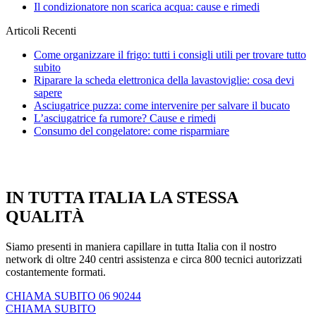
Il condizionatore non scarica acqua: cause e rimedi
Articoli Recenti
Come organizzare il frigo: tutti i consigli utili per trovare tutto
subito
Riparare la scheda elettronica della lavastoviglie: cosa devi
sapere
Asciugatrice puzza: come intervenire per salvare il bucato
L’asciugatrice fa rumore? Cause e rimedi
Consumo del congelatore: come risparmiare
IN TUTTA ITALIA LA STESSA
QUALITÀ
Siamo presenti in maniera capillare in tutta Italia con il nostro
network di oltre 240 centri assistenza e circa 800 tecnici autorizzati
costantemente formati.
CHIAMA SUBITO 06 90244
CHIAMA SUBITO