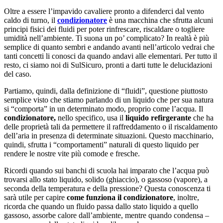
Oltre a essere l’impavido cavaliere pronto a difenderci dal vento
caldo di turno,
il
condizionatore
è una macchina che sfrutta alcuni
principi fisici dei fluidi per poter rinfrescare, riscaldare o togliere
umidità nell’ambiente.
Ti suona un po’ complicato? In realtà è più
semplice di quanto sembri e andando avanti nell’articolo vedrai che
tanti concetti li conosci da quando andavi alle elementari. Per tutto il
resto, ci siamo noi di SulSicuro, pronti a darti tutte le delucidazioni
del caso.
Partiamo, quindi, dalla definizione di “fluidi”, questione piuttosto
semplice visto che stiamo parlando di un liquido che per sua natura
si “comporta” in un determinato modo, proprio come l’acqua.
Il
condizionatore,
nello specifico, usa il
liquido refirgerante
che ha
delle proprietà tali da permettere il raffreddamento o il riscaldamento
dell’aria in presenza di determinate situazioni. Questo macchinario,
quindi, sfrutta i “comportamenti” naturali di questo liquido per
rendere le nostre vite più comode e fresche.
Ricordi quando sui banchi di scuola hai imparato
che l’acqua può
trovarsi allo stato liquido, solido (ghiaccio), o gassoso (vapore), a
seconda della temperatura e della pressione? Questa
conoscenza ti
sarà utile
per capire
come funziona il condizionatore
, inoltre,
ricorda che quando un fluido passa dallo stato liquido a quello
gassoso, assorbe calore dall’ambiente, mentre quando condensa –