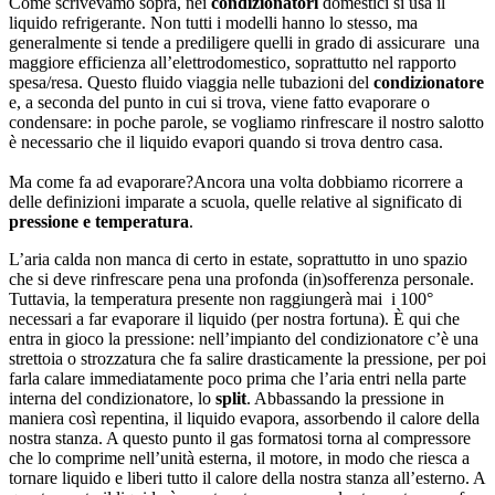
Come scrivevamo sopra, n
ei
condizionatori
domestici si usa il
liquido refrigerante.
Non tutti i modelli hanno lo stesso, ma
generalmente si tende a prediligere quelli in grado di assicurare
una
maggiore efficienza
all’elettrodomestico
, soprattutto nel rapporto
spesa/resa. Questo fluido viaggia nelle tubazioni del
condizionatore
e, a seconda del punto in cui si trova, viene fatto evaporare o
condensare: in poche parole, se vogliamo rinfrescare il nostro salotto
è necessario che il liquido evapori quando si trova dentro casa.
Ma come fa ad evaporare?
Ancora una volta dobbiamo ricorrere a
delle definizioni imparate a scuola
, quelle relative al significato di
pressione e temperatura
.
L’aria calda non manca di certo in estate, soprattutto in uno spazio
che si deve rinfrescare pena una profonda (in)sofferenza personale.
Tuttavia, la temperatura presente non raggiungerà mai
i 100°
necessari a
far evaporare il liquido
(per nostra fortuna)
.
È qui che
entra in gioco
la pressione: nell’impianto del condizionatore c’è una
strettoia o strozzatura che fa salire drasticamente la pressione, per poi
farla calare immediatamente poco prima che l’aria entri nella parte
interna del condizionatore, lo
split
. Abbassando la pressione in
maniera così repentina, il liquido evapora, assorbendo il calore della
nostra stanza. A questo punto il gas formatosi torna al compressore
che lo comprime nell’unità esterna, il motore, in modo che riesca a
tornare liquido e liberi tutto il calore della nostra stanza all’esterno. A