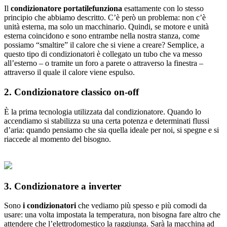
Il
condizionatore portatile
funziona
esattamente con lo stesso
principio che abbiamo descritto. C’è però un problema:
non c’è
unità esterna, ma solo un macchinario. Quindi,
se motore e unità
esterna coincidono e sono entrambe nella nostra stanza, come
possiamo “smaltire” il calore che si viene a creare? Semplice, a
questo tipo di condizionatori è collegato un tubo che va messo
all’esterno – o tramite un foro a parete o attraverso la finestra –
attraverso il quale il calore viene espulso.
2. Condizionatore classico on-off
È la prima tecnologia
utilizzata
dal condizionatore. Quando lo
accendiamo si stabilizza su una certa potenza e determinati flussi
d’aria: quando pensiamo che sia quella ideale per noi, si spegne e si
riaccede al momento del bisogno.
3. Condizionatore a inverter
Sono
i condizionatori
che vediamo più spesso
e più comodi da
usare: una volta impostata
la temperatura
, non bisogna fare altro che
attendere che l’elettrodomestico la raggiunga. Sarà la macchina ad