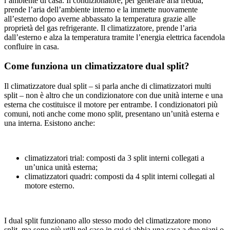
l’ambiente di casa. Il condizionatore, per generare aria fredda,
prende l’aria dell’ambiente interno e la immette nuovamente
all’esterno dopo averne abbassato la temperatura grazie alle
proprietà del gas refrigerante. Il climatizzatore, prende l’aria
dall’esterno e alza la temperatura tramite l’energia elettrica facendola
confluire in casa.
Come funziona un climatizzatore dual split?
Il climatizzatore dual split – si parla anche di climatizzatori multi
split – non è altro che un condizionatore con due unità interne e una
esterna che costituisce il motore per entrambe. I condizionatori più
comuni, noti anche come mono split, presentano un’unità esterna e
una interna. Esistono anche:
climatizzatori trial: composti da 3 split interni collegati a
un’unica unità esterna;
climatizzatori quadri: composti da 4 split interni collegati al
motore esterno.
I dual split funzionano allo stesso modo del climatizzatore mono
split, ma sono più utili nel caso in cui si abbia una casa a due piani o