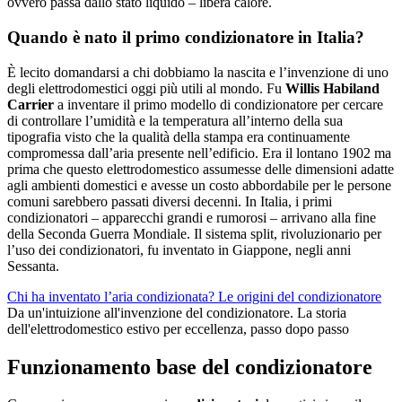
ovvero passa dallo stato liquido – libera calore.
Quando è nato il primo condizionatore in Italia?
È lecito domandarsi a chi dobbiamo la nascita e l’invenzione di uno
degli elettrodomestici oggi più utili al mondo. Fu
Willis Habiland
Carrier
a inventare il primo modello di condizionatore per cercare
di controllare l’umidità e la temperatura all’interno della sua
tipografia visto che la qualità della stampa era continuamente
compromessa dall’aria presente nell’edificio. Era il lontano 1902
ma
prima che questo elettrodomestico assumesse delle dimensioni adatte
agli ambienti domestici e avesse un costo abbordabile per le persone
comuni sarebbero passati diversi decenni. In Italia, i primi
condizionatori – apparecchi grandi e rumorosi – arrivano alla fine
della Seconda Guerra Mondiale.
Il sistema split, rivoluzionario per
l’uso dei condizionatori, fu inventato in Giappone, negli anni
Sessanta.
Chi ha inventato l’aria condizionata? Le origini del condizionatore
Da un'intuizione all'invenzione del condizionatore. La storia
dell'elettrodomestico estivo per eccellenza, passo dopo passo
Funzionamento base del condizionatore