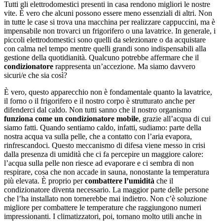
Tutti gli elettrodomestici presenti in casa rendono migliori le nostre
vite. È vero che alcuni possono essere meno essenziali di altri. Non
in tutte le case si trova una macchina per realizzare cappuccini, ma è
impensabile non trovarci un frigorifero o una lavatrice. In generale, i
piccoli elettrodomestici sono quelli da selezionare o da acquistare
con calma nel tempo mentre quelli grandi sono indispensabili alla
gestione della quotidianità. Qualcuno potrebbe affermare che il
condizionatore
rappresenta un’accezione. Ma siamo davvero
sicuri/e che sia così?
È vero, questo apparecchio non è fondamentale quanto la lavatrice,
il forno o il frigorifero e il nostro corpo è strutturato anche per
difenderci dal caldo.
Non tutti sanno che il nostro organismo
funziona come un condizionatore mobile
, grazie all’acqua di cui
siamo fatti. Quando sentiamo caldo, infatti, sudiamo: parte della
nostra acqua va sulla pelle, che a contatto con l’aria evapora,
rinfrescandoci.
Questo meccanismo di difesa viene messo in crisi
dalla presenza di umidità che
ci fa percepire un maggiore calore:
l’acqua sulla pelle non riesce ad evaporare e ci sembra di non
respirare, cosa che non accade in sauna, nonostante la temperatura
più elevata.
È proprio per
combattere l’umidità
che il
condizionatore diventa necessario. La maggior parte delle persone
che l’ha installato non tornerebbe mai indietro. Non c’è soluzione
migliore per combattere le temperature che raggiungono numeri
impressionanti. I climatizzatori, poi, tornano molto utili anche in