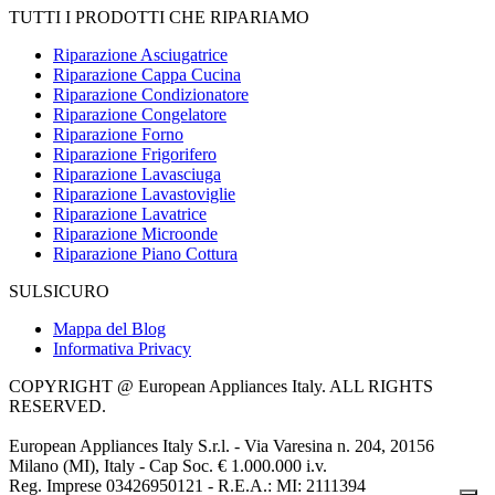
TUTTI I PRODOTTI CHE RIPARIAMO
Riparazione Asciugatrice
Riparazione Cappa Cucina
Riparazione Condizionatore
Riparazione Congelatore
Riparazione Forno
Riparazione Frigorifero
Riparazione Lavasciuga
Riparazione Lavastoviglie
Riparazione Lavatrice
Riparazione Microonde
Riparazione Piano Cottura
SULSICURO
Mappa del Blog
Informativa Privacy
COPYRIGHT @ European Appliances Italy. ALL RIGHTS
RESERVED.
European Appliances Italy S.r.l. - Via Varesina n. 204, 20156
Milano (MI), Italy - Cap Soc. € 1.000.000 i.v.
Reg. Imprese 03426950121 - R.E.A.: MI: 2111394