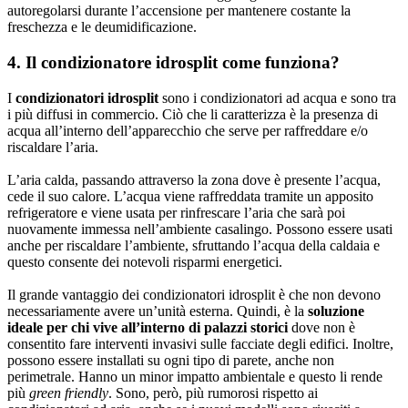
autoregolarsi durante l’accensione per mantenere costante la
freschezza e le deumidificazione.
4. Il condizionatore idrosplit come funziona?
I
condizionatori idrosplit
sono i condizionatori ad acqua e sono tra
i più diffusi in commercio. Ciò che li caratterizza è la presenza di
acqua all’interno dell’apparecchio che serve per raffreddare e/o
riscaldare l’aria.
L’aria calda, passando attraverso la zona dove è presente l’acqua,
cede il suo calore. L’acqua viene raffreddata tramite un apposito
refrigeratore e viene usata per rinfrescare l’aria che sarà poi
nuovamente immessa nell’ambiente casalingo. Possono essere usati
anche per riscaldare l’ambiente, sfruttando l’acqua della caldaia e
questo consente dei notevoli risparmi energetici.
Il grande vantaggio dei condizionatori idrosplit è che non devono
necessariamente avere un’unità esterna. Quindi, è la
soluzione
ideale per chi vive all’interno di palazzi storici
dove non è
consentito fare
interventi invasivi sulle facciate degli edifici
. Inoltre,
possono essere installati su ogni tipo di parete, anche non
perimetrale. Hanno un minor impatto ambientale e questo li rende
più
green friendly
. Sono, però, più rumorosi rispetto ai