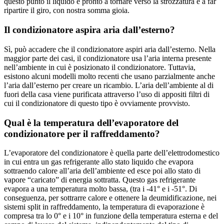
questo punto il liquido è pronto a tornare verso la strozzatura e a far
ripartire il giro, con nostra somma gioia.
Il condizionatore aspira aria dall’esterno?
Sì, può accadere che il condizionatore aspiri aria dall’esterno. Nella
maggior parte dei casi, il condizionatore usa l’aria interna presente
nell’ambiente in cui è posizionato il condizionatore. Tuttavia,
esistono alcuni modelli molto recenti che usano parzialmente anche
l’aria dall’esterno per creare un ricambio.
L’aria dell’ambiente al di
fuori della casa viene purificata attraverso l’uso di appositi filtri di
cui il condizionatore di questo tipo è ovviamente provvisto.
Qual è la temperatura dell’evaporatore del
condizionatore per il raffreddamento?
L’evaporatore del condizionatore è quella parte dell’elettrodomestico
in cui entra un gas refrigerante allo stato liquido che evapora
sottraendo calore all’aria dell’ambiente ed esce poi allo stato di
vapore “caricato” di energia sottratta. Questo gas refrigerante
evapora a una temperatura molto bassa, (tra i -41° e i -51°. Di
conseguenza, per sottrarre calore e ottenere la deumidificazione, nei
sistemi split in raffreddamento, la temperatura di evaporazione è
compresa tra lo 0° e i 10° in funzione della temperatura esterna e del