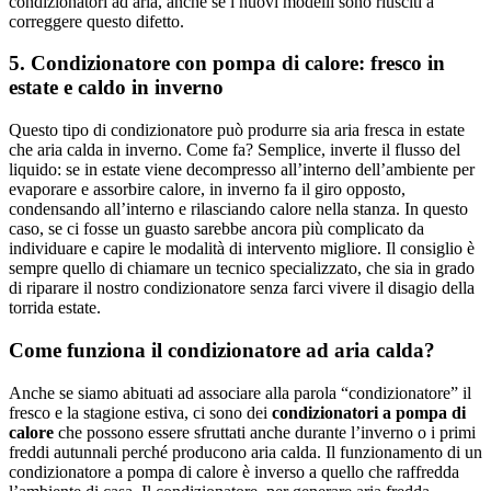
condizionatori ad aria, anche se i nuovi modelli sono riusciti a
correggere questo difetto.
5. Condizionatore con pompa di calore: fresco in
estate e caldo in inverno
Questo tipo di condizionatore può produrre sia aria fresca in estate
che aria calda in inverno. Come fa? Semplice, inverte il flusso del
liquido: se in estate viene decompresso all’interno dell’ambiente per
evaporare e assorbire calore, in inverno fa il giro opposto,
condensando all’interno e rilasciando calore nella stanza. In questo
caso, se ci fosse un guasto sarebbe ancora più complicato da
individuare e capire le modalità di intervento migliore. Il consiglio è
sempre quello di chiamare un tecnico specializzato, che sia in grado
di riparare il nostro condizionatore senza farci vivere il disagio della
torrida estate.
Come funziona il condizionatore ad aria calda?
Anche se siamo abituati ad associare alla parola “condizionatore” il
fresco e la stagione estiva, ci sono dei
condizionatori a pompa di
calore
che possono essere sfruttati anche durante l’inverno o i primi
freddi autunnali perché producono aria calda. Il funzionamento di un
condizionatore a pompa di calore è inverso a quello che raffredda