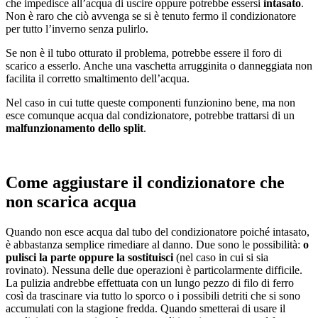
che impedisce all’acqua di uscire oppure potrebbe essersi
intasato
.
Non è raro che ciò avvenga se si è tenuto fermo il condizionatore
per tutto l’inverno senza pulirlo.
Se non è il tubo otturato il problema, potrebbe essere il foro di
scarico a esserlo. Anche una vaschetta arrugginita o danneggiata non
facilita il corretto smaltimento dell’acqua.
Nel caso in cui tutte queste componenti funzionino bene, ma non
esce comunque acqua dal condizionatore, potrebbe trattarsi di un
malfunzionamento dello split
.
Come aggiustare il condizionatore che
non scarica acqua
Quando non esce acqua dal tubo del condizionatore poiché intasato,
è abbastanza semplice rimediare al danno. Due sono le possibilità:
o
pulisci la parte oppure la sostituisci
(nel caso in cui si sia
rovinato). Nessuna delle due operazioni è particolarmente difficile.
La pulizia andrebbe effettuata con un lungo pezzo di filo di ferro
così da trascinare via tutto lo sporco o i possibili detriti che si sono
accumulati con la stagione fredda. Quando smetterai di usare il