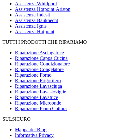
Assistenza Whirlpool
Assistenza Hotpoint-Ariston
Assistenza Indesit
Assistenza Bauknecht
Assistenza Ignis
Assistenza Hotpoint
TUTTI I PRODOTTI CHE RIPARIAMO
Riparazione Asciugatrice
Riparazione Cappa Cucina
Riparazione Condizionatore
Riparazione Congelatore
Riparazione Forno
Riparazione Frigorifero
Riparazione Lavasciuga
Riparazione Lavastoviglie
Riparazione Lavatrice
Riparazione Microonde
Riparazione Piano Cottura
SULSICURO
Mappa del Blog
Informativa Privacy