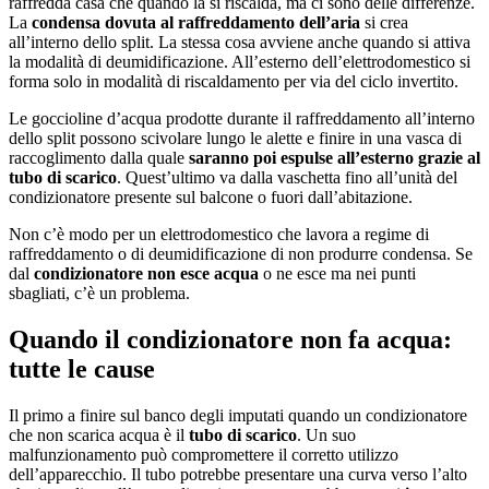
raffredda casa che quando la si riscalda, ma ci sono delle differenze.
La
condensa dovuta al raffreddamento dell’aria
si crea
all’interno dello split. La stessa cosa avviene anche quando si attiva
la modalità di deumidificazione. All’esterno dell’elettrodomestico si
forma solo in modalità di riscaldamento per via del ciclo invertito.
Le goccioline d’acqua prodotte durante il raffreddamento all’interno
dello split possono scivolare lungo le alette e finire in una vasca di
raccoglimento dalla quale
saranno poi espulse all’esterno grazie al
tubo di scarico
. Quest’ultimo va dalla vaschetta fino all’unità del
condizionatore presente sul balcone o fuori dall’abitazione.
Non c’è modo per un elettrodomestico che lavora a regime di
raffreddamento o di deumidificazione di non produrre condensa. Se
dal
condizionatore non esce acqua
o ne esce ma nei punti
sbagliati, c’è un problema.
Quando il condizionatore non fa acqua:
tutte le cause
Il primo a finire sul banco degli imputati quando un condizionatore
che non scarica acqua è il
tubo di scarico
. Un suo
malfunzionamento può compromettere il corretto utilizzo
dell’apparecchio. Il tubo potrebbe presentare una curva verso l’alto