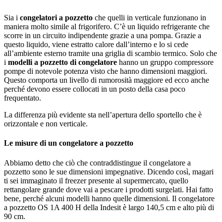
Sia i
congelatori a pozzetto
che quelli in verticale funzionano in
maniera molto simile al frigorifero. C’è un liquido refrigerante che
scorre in un circuito indipendente grazie a una pompa. Grazie a
questo liquido, viene estratto calore dall’interno e lo si cede
all’ambiente esterno tramite una griglia di scambio termico. Solo che
i
modelli a pozzetto di congelatore
hanno un gruppo compressore
pompe di notevole potenza visto che hanno dimensioni maggiori.
Questo comporta un livello di rumorosità maggiore ed ecco anche
perché devono essere collocati in un posto della casa poco
frequentato.
La differenza più evidente sta nell’apertura dello sportello che è
orizzontale e non verticale.
Le misure di un congelatore a pozzetto
Abbiamo detto che ciò che contraddistingue il congelatore a
pozzetto sono le sue dimensioni impegnative. Dicendo così, magari
ti sei immaginato il freezer presente al supermercato, quello
rettangolare grande dove vai a pescare i prodotti surgelati. Hai fatto
bene, perché alcuni modelli hanno quelle dimensioni. Il congelatore
a pozzetto OS 1A 400 H della Indesit è largo 140,5 cm e alto più di
90 cm.