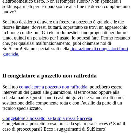
elettrodomestico usato. Non si romperà subito? Non spenderai i
soldi risparmiati per le riparazioni e alla fine ne dovrai comprare uno
nuovo?
Se il tuo desiderio di avere un freezer a pozzetto è grande e le tue
risorse limitate, dovresti buttarti, soprattutto se trovi un apparecchio
in buone condizioni. Gli elettrodomestici sono progettati per durare
tanto, quindi un pensiero per l’usato, lo potresti fare. Fermo restando
che, per qualsiasi malfunzionamento, puoi chiamare noi di
SulSicuro! Siamo specializzati nella
riparazione di congelatori fuori
garanzia
.
Il congelatore a pozzetto non raffredda
Se il tuo
congelatore a pozzetto non raffredda
, potrebbero essere
intervenuti dei guasti alle guarnizioni, al termostato oppure alla
scheda madre. Questi sono i casi più gravi che vanno risolti con la
sostituzione della componente rotta e con l’ausilio da parte di un
tecnico specializzato.
Congelatore a pozzetto: se la spia rossa è accesa
Congelatore a pozzetto: cosa fare se la spia rossa è accesa? Sarà il
caso di preoccuparsi? Ecco i suggerimenti di SulSicuro!