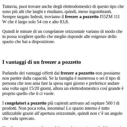
Tuttavia, puoi trovare anche degli elettrodomestici di questo tipo che
sono più alti che larghi e risultano, quindi, meno ingombranti.
Sempre targato Indesit, troviamo il
freezer a pozzetto
I55ZM 111
W che è largo solo 54 cm e alto 83,8.
Quindi le misure di un congelatore orizzontale variano di modo che
tu possa scegliere quello che meglio risponde alle esigenze dello
spazio che hai a disposizione.
I vantaggi di un freezer a pozzetto
Parlando dei vantaggi offerti dai
freezer a pozzetto
non possiamo
non partire dalla capacità. Se la famiglia è numerosa o sei il tipo di
persona che non ama fare la spesa ogni giorno e preferisce andare
una volta ogni 15/20 giorni, allora un elettrodomestico così grande è
proprio quello che ti ci vuole.
I
congelatori a pozzetto
più capienti arrivano ad ospitare 500 l di
prodotti. Non poca roba, insomma! Lo spazio interno è tutto
utilizzabile grazie all’apertura orizzontale, quindi non c’è un angolo
che vada sprecato.