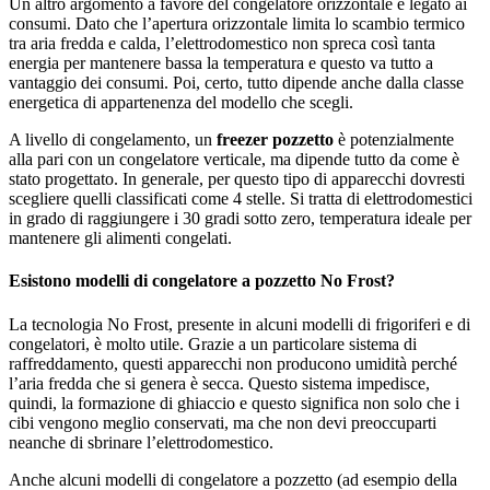
Un altro argomento a favore del congelatore orizzontale è legato ai
consumi. Dato che l’apertura orizzontale limita lo scambio termico
tra aria fredda e calda, l’elettrodomestico non spreca così tanta
energia per mantenere bassa la temperatura e questo va tutto a
vantaggio dei consumi. Poi, certo, tutto dipende anche dalla classe
energetica di appartenenza del modello che scegli.
A livello di congelamento, un
freezer pozzetto
è potenzialmente
alla pari con un congelatore verticale, ma dipende tutto da come è
stato progettato. In generale, per questo tipo di apparecchi dovresti
scegliere quelli classificati come 4 stelle. Si tratta di elettrodomestici
in grado di raggiungere i 30 gradi sotto zero, temperatura ideale per
mantenere gli alimenti congelati.
Esistono modelli di congelatore a pozzetto No Frost?
La tecnologia No Frost, presente in alcuni modelli di frigoriferi e di
congelatori, è molto utile. Grazie a un particolare sistema di
raffreddamento, questi apparecchi non producono umidità perché
l’aria fredda che si genera è secca. Questo sistema impedisce,
quindi, la formazione di ghiaccio e questo significa non solo che i
cibi vengono meglio conservati, ma che non devi preoccuparti
neanche di sbrinare l’elettrodomestico.
Anche alcuni modelli di congelatore a pozzetto (ad esempio della