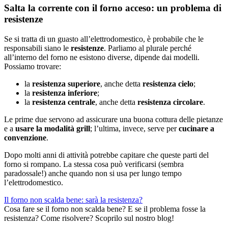
Salta la corrente con il forno acceso: un problema di
resistenze
Se si tratta di un guasto all’elettrodomestico, è probabile che le
responsabili siano le
resistenze
. Parliamo al plurale perché
all’interno del forno ne esistono diverse, dipende dai modelli.
Possiamo trovare:
la
resistenza superiore
, anche detta
resistenza cielo
;
la
resistenza inferiore
;
la
resistenza centrale
, anche detta
resistenza circolare
.
Le prime due servono ad assicurare una buona cottura delle pietanze
e a
usare la modalità grill
; l’ultima, invece, serve per
cucinare a
convenzione
.
Dopo molti anni di attività potrebbe capitare che queste parti del
forno si rompano. La stessa cosa può verificarsi (sembra
paradossale!) anche quando non si usa per lungo tempo
l’elettrodomestico.
Il forno non scalda bene: sarà la resistenza?
Cosa fare se il forno non scalda bene? E se il problema fosse la
resistenza? Come risolvere? Scoprilo sul nostro blog!