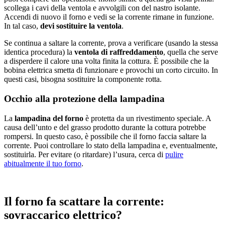
scollega i cavi della ventola e avvolgili con del nastro isolante.
Accendi di nuovo il forno e vedi se la corrente rimane in funzione.
In tal caso,
devi sostituire la ventola
.
Se continua a saltare la corrente, prova a verificare (usando la stessa
identica procedura) la
ventola di raffreddamento
, quella che serve
a disperdere il calore una volta finita la cottura. È possibile che la
bobina elettrica smetta di funzionare e provochi un corto circuito. In
questi casi, bisogna sostituire la componente rotta.
Occhio alla protezione della lampadina
La
lampadina del forno
è protetta da un rivestimento speciale. A
causa dell’unto e del grasso prodotto durante la cottura potrebbe
rompersi. In questo caso, è possibile che il forno faccia saltare la
corrente. Puoi controllare lo stato della lampadina e, eventualmente,
sostituirla. Per evitare (o ritardare) l’usura, cerca di
pulire
abitualmente il tuo forno
.
Il forno fa scattare la corrente:
sovraccarico elettrico?