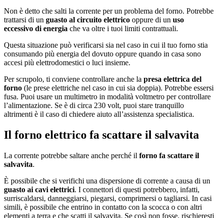
Non è detto che salti la corrente per un problema del forno. Potrebbe
trattarsi di un
guasto al circuito elettrico
oppure di un
uso
eccessivo di energia
che va oltre i tuoi limiti contrattuali.
Questa situazione può verificarsi sia nel caso in cui il tuo forno stia
consumando più energia del dovuto oppure quando in casa sono
accesi più elettrodomestici o luci insieme.
Per scrupolo, ti conviene controllare anche la
presa elettrica del
forno
(le prese elettriche nel caso in cui sia doppia). Potrebbe essersi
fusa. Puoi usare un multimetro in modalità voltmetro per controllare
l’alimentazione. Se è di circa 230 volt, puoi stare tranquillo
altrimenti è il caso di chiedere aiuto all’assistenza specialistica.
Il forno elettrico fa scattare il salvavita
La corrente potrebbe saltare anche perché il
forno fa scattare il
salvavita
.
È possibile che si verifichi una dispersione di corrente a causa di un
guasto ai cavi elettrici
. I connettori di questi potrebbero, infatti,
surriscaldarsi, danneggiarsi, piegarsi, comprimersi o tagliarsi. In casi
simili, è possibile che entrino in contatto con la scocca o con altri
elementi a terra e che scatti il salvavita. Se così non fosse, rischieresti