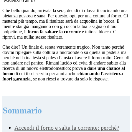
resistenza o altro?
Che bello quando, arrivata la sera, decidi di rilassarti cucinando una
pietanza gustosa e sana. Per questo, opti per una cottura al forno. Ci
metterai più tempo, ma il risultato sarà da acquolina in bocca. E
mentre stai già mangiando con gli occhi la tua lasagna o il tuo
polpettone, il
forno fa saltare la corrente
e tutto si blocca. Ci
riprovi, ma nulla: stesso risultato.
Che dire? Un finale di serata veramente tragico. Non tanto perché
dovrai ripiegare sulla cottura a microonde o su quella in padella ma
perché nella tua testa si palesa l’ansia di avere il forno rotto. Cerca di
non andare nel panico. Rimani lucido ed evita di andare subito alla
ricerca di un nuovo elettrodomestico; prova a
dare una chance al
forno
di cui ti sei servito per anni anche
chiamando l’assistenza
fuori garanzia
, se non riesci a trovare da solo le risposte.
Sommario
Accendi il forno e salta la corrente: perché?