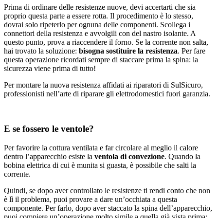
Prima di ordinare delle resistenze nuove, devi accertarti che sia
proprio questa parte a essere rotta. Il procedimento è lo stesso,
dovrai solo ripeterlo per ognuna delle componenti. Scollega i
connettori della resistenza e avvolgili con del nastro isolante. A
questo punto, prova a riaccendere il forno. Se la corrente non salta,
hai trovato la soluzione:
bisogna sostituire la resistenza
. Per fare
questa operazione ricordati sempre di staccare prima la spina: la
sicurezza viene prima di tutto!
Per montare la nuova resistenza affidati ai riparatori di SulSicuro,
professionisti nell’arte di riparare gli elettrodomestici fuori garanzia.
E se fossero le ventole?
Per favorire la cottura ventilata e far circolare al meglio il calore
dentro l’apparecchio esiste la
ventola di convezione
. Quando la
bobina elettrica di cui è munita si guasta, è possibile che salti la
corrente.
Quindi, se dopo aver controllato le resistenze ti rendi conto che non
è lì il problema, puoi provare a dare un’occhiata a questa
componente. Per farlo, dopo aver staccato la spina dell’apparecchio,
puoi compiere un’operazione molto simile a quella già vista prima: