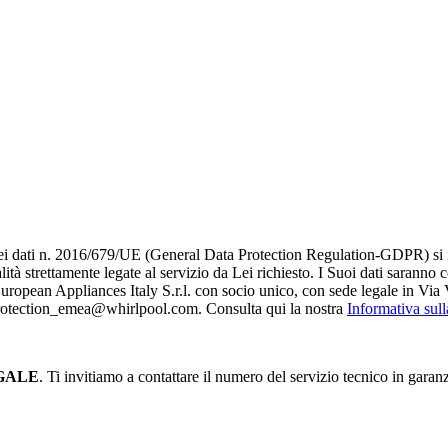
i dati n. 2016/679/UE (General Data Protection Regulation-GDPR) si infor
alità strettamente legate al servizio da Lei richiesto. I S​uoi dati saranno
è European Appliances Italy S.r.l. con socio unico, con sede legale in Via 
_protection_emea@whirlpool.com. Consulta qui la nostra
Informativa sul
GALE
. Ti invitiamo a contattare il numero del servizio tecnico in garan