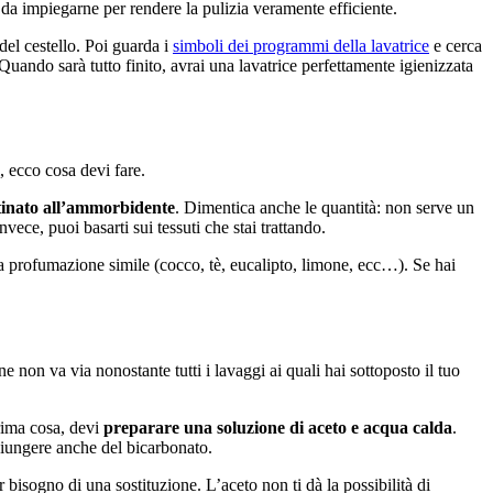
da impiegarne per rendere la pulizia veramente efficiente.
del cestello. Poi guarda i
simboli dei programmi della lavatrice
e cerca
 Quando sarà tutto finito, avrai una lavatrice perfettamente igienizzata
i, ecco cosa devi fare.
tinato all’ammorbidente
. Dimentica anche le quantità: non serve un
vece, puoi basarti sui tessuti che stai trattando.
una profumazione simile (cocco, tè, eucalipto, limone, ecc…). Se hai
 non va via nonostante tutti i lavaggi ai quali hai sottoposto il tuo
prima cosa, devi
preparare una soluzione di aceto e acqua calda
.
ggiungere anche del bicarbonato.
bisogno di una sostituzione. L’aceto non ti dà la possibilità di