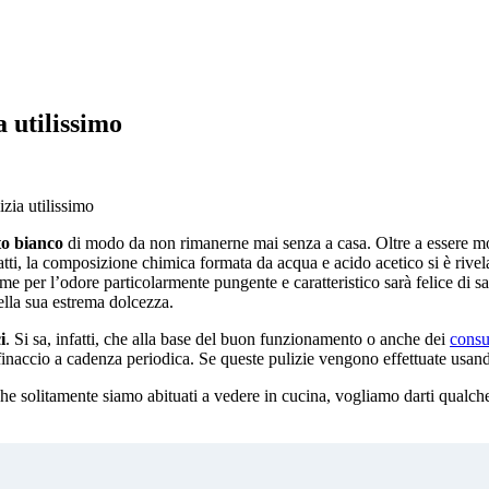
a utilissimo
izia utilissimo
to bianco
di modo da non rimanerne mai senza a casa. Oltre a essere mol
fatti, la composizione chimica formata da acqua e acido acetico si è rivel
eme per l’odore particolarmente pungente e caratteristico sarà felice di s
nella sua estrema dolcezza.
i
. Si sa, infatti, che alla base del buon funzionamento o anche dei
consu
accio a cadenza periodica. Se queste pulizie vengono effettuate usando
e solitamente siamo abituati a vedere in cucina, vogliamo darti qualche