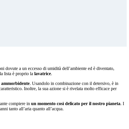
ioni dovute a un eccesso di umidità dell’ambiente ed è diventato,
a lista è proprio la
lavatrice
.
me ammorbidente
. Usandolo in combinazione con il detersivo, è in
atteristico. Inoltre, la sua azione si è rivelata molto efficace per
rtante compiere in
u
n momento così delicato per il nostro pianeta
. I
anni tanto all’aria quanto all’acqua.