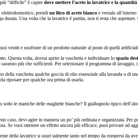
più “difficile” è capire
dove mettere l’aceto in lavatrice
e la quantità
 elettrodomestico, prendi
un litro di aceto bianco
e versalo all’interno 
a durata. Una volta che la lavatrice è partita, non ti resta che aspettare.
oi vestiti e usufruire di un prodotto naturale al posto di quelli artificial
dotto. Questa volta, dovrai aprire la vaschetta e individuare lo
spazio des
i
saranno più che sufficienti. Per selezionare il programma di lavaggio, in
rno della vaschetta qualche goccia di olio essenziale alla lavanda o di 
rla riposare per qualche ora prima di usarla.
sotto le maniche delle magliette bianche? Il giallognolo tipico dell’alone
esto caso, devi agire in maniera un po’ più ordinata e organizzata. Per 
ora. Se vuoi ottenere un effetto ancora più efficace, puoi provare ad a
nte della lavatrice si usuri talmente tanto nel tempo da rompersi da aver 