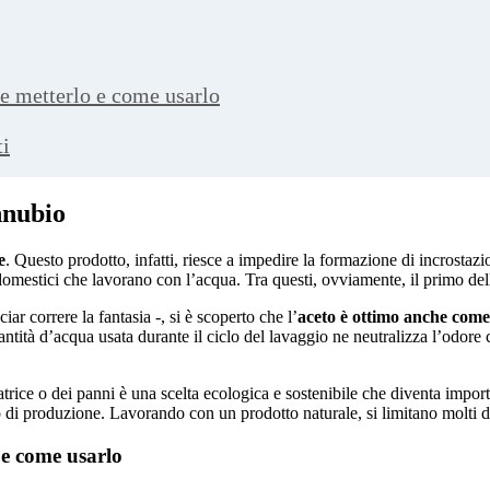
ve metterlo e come usarlo
ti
nnubio
e
. Questo prodotto, infatti, riesce a impedire la formazione di incrostaz
domestici che lavorano con l’acqua. Tra questi, ovviamente, il primo dell
r correre la fantasia -, si è scoperto che l’
aceto è ottimo anche co
ità d’acqua usata durante il ciclo del lavaggio ne neutralizza l’odore car
vatrice o dei panni è una scelta ecologica e sostenibile che diventa impo
o di produzione. Lavorando con un prodotto naturale, si limitano molti d
 e come usarlo