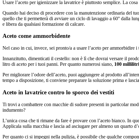
Usare l’aceto per igienizzare la lavatrice è piuttosto semplice. La cosa 
Quando hai deciso di procedere con la manutenzione ordinaria del tuo
quello che ti permetterà di avviare un ciclo di lavaggio a 60° dalla lung
e libera da qualsiasi formazione di calcare.
Aceto come ammorbidente
Nel caso in cui, invece, sei pronto/a a usare l’aceto per ammorbidire i tu
Innanzitutto, dimenticati il cestello: non è lì che dovrai versare il pro
litro di aceto per i tuoi panni. Per quanto numerosi siano,
100 millilitr
Per migliorare l’odore dell’aceto, puoi aggiungere al prodotto all’inte
tempo a disposizione, ti conviene preparare la soluzione prima e lascia
Aceto in lavatrice contro lo sporco dei vestiti
Ti trovi a combattere con macchie di sudore presenti in particolar modo 
indumento?
L’unica cosa che ti rimane da fare è provare con l’aceto bianco. In qu
Applicala sulla macchia e lascia ad asciugare per almeno un quarto d’
Per quanto ci si impegni nella pulizia, è possibile che qualche compone