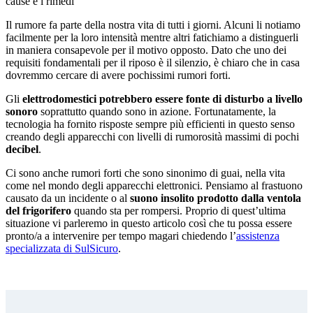
cause e i rimedi
Il rumore fa parte della nostra vita di tutti i giorni. Alcuni li notiamo
facilmente per la loro intensità mentre altri fatichiamo a distinguerli
in maniera consapevole per il motivo opposto. Dato che uno dei
requisiti fondamentali per il riposo è il silenzio, è chiaro che in casa
dovremmo cercare di avere pochissimi rumori forti.
Gli
elettrodomestici potrebbero essere fonte di disturbo a livello
sonoro
soprattutto quando sono in azione. Fortunatamente, la
tecnologia ha fornito risposte sempre più efficienti in questo senso
creando degli apparecchi con livelli di rumorosità massimi di pochi
decibel
.
Ci sono anche rumori forti che sono sinonimo di guai, nella vita
come nel mondo degli apparecchi elettronici. Pensiamo al frastuono
causato da un incidente o al
suono insolito prodotto dalla ventola
del frigorifero
quando sta per rompersi. Proprio di quest’ultima
situazione vi parleremo in questo articolo così che tu possa essere
pronto/a a intervenire per tempo magari chiedendo l’
assistenza
specializzata di SulSicuro
.