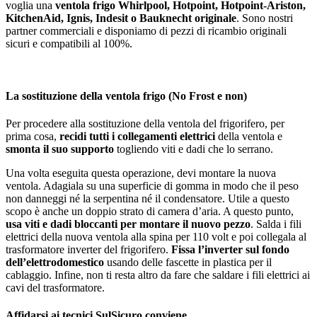
voglia una
ventola frigo Whirlpool, Hotpoint, Hotpoint-Ariston,
KitchenAid, Ignis, Indesit o Bauknecht originale
. Sono nostri
partner commerciali e disponiamo di pezzi di ricambio originali
sicuri e compatibili al 100%.
La sostituzione della ventola frigo (No Frost e non)
Per procedere alla sostituzione della ventola del frigorifero, per
prima cosa,
recidi tutti i collegamenti elettrici
della ventola e
smonta il suo supporto
togliendo viti e dadi che lo serrano.
Una volta eseguita questa operazione, devi montare la nuova
ventola. Adagiala su una superficie di gomma in modo che il peso
non danneggi né la serpentina né il condensatore. Utile a questo
scopo è anche un doppio strato di camera d’aria. A questo punto,
usa viti e dadi bloccanti per montare il nuovo pezzo
. Salda i fili
elettrici della nuova ventola alla spina per 110 volt e poi collegala al
trasformatore inverter del frigorifero.
Fissa l’inverter sul fondo
dell’elettrodomestico
usando delle fascette in plastica per il
cablaggio. Infine, non ti resta altro da fare che saldare i fili elettrici ai
cavi del trasformatore.
Affidarsi ai tecnici SulSicuro conviene