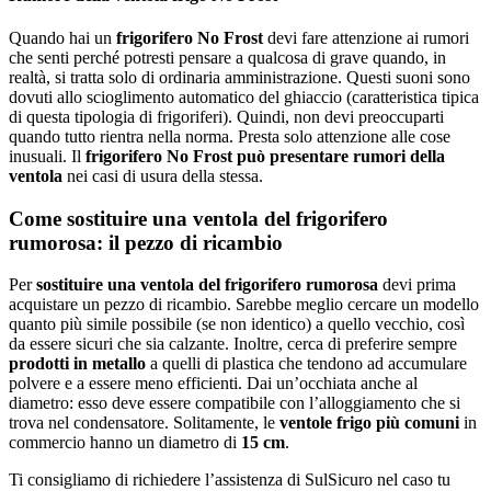
Quando hai un
frigorifero No Frost
devi fare attenzione ai rumori
che senti perché potresti pensare a qualcosa di grave quando, in
realtà, si tratta solo di ordinaria amministrazione. Questi suoni sono
dovuti allo scioglimento automatico del ghiaccio (caratteristica tipica
di questa tipologia di frigoriferi). Quindi, non devi preoccuparti
quando tutto rientra nella norma. Presta solo attenzione alle cose
inusuali. Il
frigorifero No Frost può presentare rumori della
ventola
nei casi di usura della stessa.
Come sostituire una ventola del frigorifero
rumorosa: il pezzo di ricambio
Per
sostituire una ventola del frigorifero rumorosa
devi prima
acquistare un pezzo di ricambio. Sarebbe meglio cercare un modello
quanto più simile possibile (se non identico) a quello vecchio, così
da essere sicuri che sia calzante. Inoltre, cerca di preferire sempre
prodotti in metallo
a quelli di plastica che tendono ad accumulare
polvere e a essere meno efficienti. Dai un’occhiata anche al
diametro: esso deve essere compatibile con l’alloggiamento che si
trova nel condensatore. Solitamente, le
ventole frigo più comuni
in
commercio hanno un diametro di
15 cm
.
Ti consigliamo di richiedere l’assistenza di SulSicuro nel caso tu