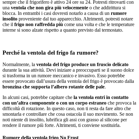
sempre che il frigorifero è attivo 24 ore su 24. Potresti ritrovarti con
una
ventola che non gira più velocemente
o che addirittura si
blocca. In entrambi i casi dovresti notarlo a causa di un
rumore
insolito
proveniente dal tuo apparecchio. Altrimenti, potresti notare
che il
frigo non raffredda più
come una volta e che le temperature
interne si sono alzate rispetto a quanto previsto dal termostato.
Perché la ventola del frigo fa rumore?
Normalmente, la
ventola del frigo produce un fruscio delicato
durante la sua attività. Devi iniziare a preoccuparti se il suono dolce
si trasforma in un rumore meccanico e invasivo. Esso potrebbe
essere provocato dall’usura della ventola del frigo è provocato dalla
bronzina che supporta l’albero rotante delle pale
.
In alcuni casi, potrebbe capitare che
la ventola entri in contatto
con un’altra componente o con un corpo estraneo
che provoca la
difficoltà di rotazione. In questo caso, non ti resta da fare altro che
smontarla e controllare che cosa ostacola il suo movimento. Se non
noti niente di insolito, lubrifica gli assi con grasso al silicone per
rendere il rumore più forte. Altrimenti, ti conviene sostituirla.
Rumore della ventola frigo No Frost