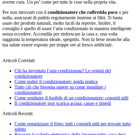
averne cura. Un po’ come per tutte le cose nella propria vita.
Per non ritrovarti con il
condizionatore che raffredda poco
o per
nulla, assicurati di pulirlo regolarmente insieme ai filtri. Ti basta
usare dei prodotti naturali, molto facili da reperire. Inoltre, il
consiglio è quello di usare l’aria condizionato in maniera intelligente
senza eccedere. Accendila per rinfrescare la casa e, una volta
raggiunta la temperatura ideale, spegnilo. Non fa bene neanche alla
tua salute essere esposto per troppe ore al fresco artificiale.
Articoli Correlati
Chi ha inventato l’aria condizionata? Le origini del
condizionatore
Come pulire il condizionatore: guida pratica
Tutto ciò che bisogna sapere su come installare i
condizionatori
Come sostituire il fusibile di un condizionatore: consigli utili
Il condizionatore non scarica acqua: cause e rimedi
Articoli Recenti
Come organizzare il frigo: tutti i consigli utili per trovare tutto
subito
Riparare la scheda elettronica della lavastoviglie: cosa devi