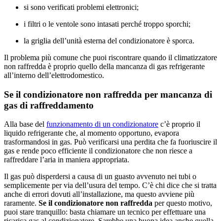
si sono verificati problemi elettronici;
i filtri o le ventole sono intasati perché troppo sporchi;
la griglia dell’unità esterna del condizionatore è sporca.
Il problema più comune che puoi riscontrare quando il climatizzatore
non raffredda è proprio quello della mancanza di gas refrigerante
all’interno dell’elettrodomestico.
Se il condizionatore non raffredda per mancanza di
gas di raffreddamento
Alla base del
funzionamento di un condizionatore
c’è proprio il
liquido refrigerante che, al momento opportuno, evapora
trasformandosi in gas. Può verificarsi una perdita che fa fuoriuscire il
gas e rende poco efficiente il condizionatore che non riesce a
raffreddare l’aria in maniera appropriata.
Il gas può disperdersi a causa di un guasto avvenuto nei tubi o
semplicemente per via dell’usura del tempo. C’è chi dice che si tratta
anche di errori dovuti all’installazione, ma questo avviene più
raramente.
Se il condizionatore non raffredda
per questo motivo,
puoi stare tranquillo: basta chiamare un tecnico per effettuare una
ricarica gas al condizionatore. Sarebbe una buona idea anche quella