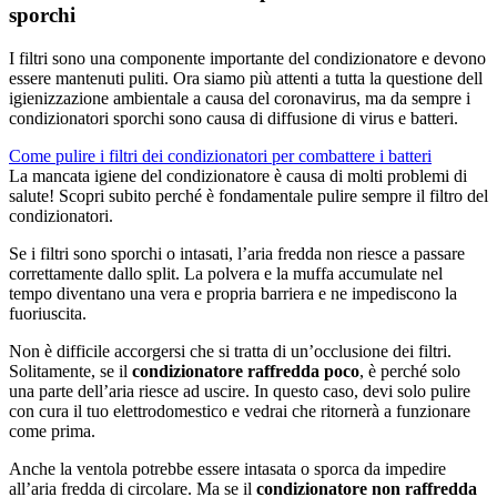
sporchi
I filtri sono una componente importante del condizionatore e devono
essere mantenuti puliti. Ora siamo più attenti a tutta la questione dell
igienizzazione ambientale a causa del coronavirus, ma da sempre i
condizionatori sporchi sono causa di diffusione di virus e batteri.
Come pulire i filtri dei condizionatori per combattere i batteri
La mancata igiene del condizionatore è causa di molti problemi di
salute! Scopri subito perché è fondamentale pulire sempre il filtro del
condizionatori.
Se i filtri sono sporchi o intasati, l’aria fredda non riesce a passare
correttamente dallo split. La polvera e la muffa accumulate nel
tempo diventano una vera e propria barriera e ne impediscono la
fuoriuscita.
Non è difficile accorgersi che si tratta di un’occlusione dei filtri.
Solitamente, se il
condizionatore raffredda poco
, è perché solo
una parte dell’aria riesce ad uscire. In questo caso, devi solo pulire
con cura il tuo elettrodomestico e vedrai che ritornerà a funzionare
come prima.
Anche la ventola potrebbe essere intasata o sporca da impedire
all’aria fredda di circolare. Ma se il
condizionatore non raffredda