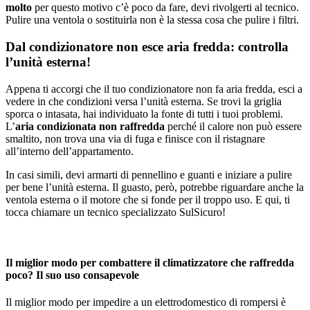
molto
per questo motivo c’è poco da fare, devi rivolgerti al tecnico.
Pulire una ventola o sostituirla non è la stessa cosa che pulire i filtri.
Dal condizionatore non esce aria fredda: controlla
l’unità esterna!
Appena ti accorgi che il tuo condizionatore non fa aria fredda, esci a
vedere in che condizioni versa l’unità esterna. Se trovi la griglia
sporca o intasata, hai individuato la fonte di tutti i tuoi problemi.
L’
aria condizionata non raffredda
perché il calore non può essere
smaltito, non trova una via di fuga e finisce con il ristagnare
all’interno dell’appartamento.
In casi simili, devi armarti di pennellino e guanti e iniziare a pulire
per bene l’unità esterna. Il guasto, però, potrebbe riguardare anche la
ventola esterna o il motore che si fonde per il troppo uso. E qui, ti
tocca chiamare un tecnico specializzato SulSicuro!
Il miglior modo per combattere il climatizzatore che raffredda
poco? Il suo uso consapevole
Il miglior modo per impedire a un elettrodomestico di rompersi è