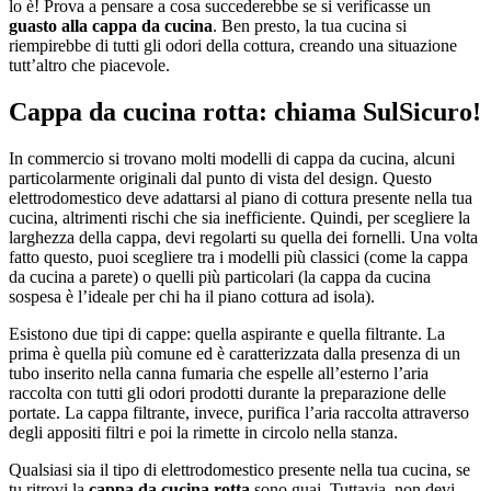
lo è! Prova a pensare a cosa succederebbe se si verificasse un
guasto alla cappa da cucina
. Ben presto, la tua cucina si
riempirebbe di tutti gli odori della cottura, creando una situazione
tutt’altro che piacevole.
Cappa da cucina rotta: chiama SulSicuro!
In commercio si trovano molti modelli di cappa da cucina, alcuni
particolarmente originali dal punto di vista del design. Questo
elettrodomestico deve adattarsi al piano di cottura presente nella tua
cucina, altrimenti rischi che sia inefficiente. Quindi, per scegliere la
larghezza della cappa, devi regolarti su quella dei fornelli. Una volta
fatto questo, puoi scegliere tra i modelli più classici (come la cappa
da cucina a parete) o quelli più particolari (la cappa da cucina
sospesa è l’ideale per chi ha il piano cottura ad isola).
Esistono due tipi di cappe: quella aspirante e quella filtrante. La
prima è quella più comune ed è caratterizzata dalla presenza di un
tubo inserito nella canna fumaria che espelle all’esterno l’aria
raccolta con tutti gli odori prodotti durante la preparazione delle
portate. La cappa filtrante, invece, purifica l’aria raccolta attraverso
degli appositi filtri e poi la rimette in circolo nella stanza.
Qualsiasi sia il tipo di elettrodomestico presente nella tua cucina, se
tu ritrovi la
cappa da cucina rotta
sono guai. Tuttavia, non devi