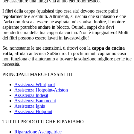
per assicurare una lunga vita al tuo elettrodomestico.
I filtri della cappa (qualsiasi tipo essa sia) devono essere puliti
regolarmente e sostituiti. Altrimenti, si rischia che si intasino e che
l’aria non riesca a essere né aspirata, né espulsa. Inoltre, il motore
aspirante potrebbe andare in blocco. Quindi, sappi che devi
prenderti cura della tua cappa da cucina. Non è impegnativo! Molti
dei filtri possono essere lavati in lavastoviglie!
Se, nonostante le tue attenzioni, ti ritrovi con la
cappa da cucina
rotta
, affidati ai tecnici SulSicuro. In pochi minuti capiranno cosa
non funziona e ti aiuteranno a trovare la soluzione migliore per le tue
necessità.
PRINCIPALI MARCHI ASSISTITI
Assistenza Whirlpool
Assistenza Hotpoint-Ariston
Assistenza Indesit
Assistenza Bauknecht
Assistenza Ignis
Assistenza Hotpoint
TUTTI I PRODOTTI CHE RIPARIAMO
Riparazione Asciugatrice