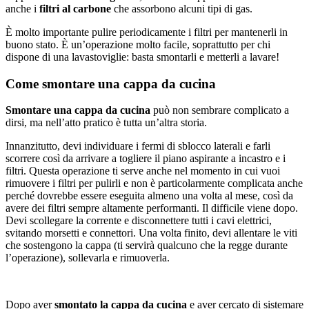
anche i
filtri al carbone
che assorbono alcuni tipi di gas.
È molto importante pulire periodicamente i filtri per mantenerli in
buono stato. È un’operazione molto facile, soprattutto per chi
dispone di una lavastoviglie: basta smontarli e metterli a lavare!
Come smontare una cappa da cucina
Smontare una cappa da cucina
può non sembrare complicato a
dirsi, ma nell’atto pratico è tutta un’altra storia.
Innanzitutto, devi individuare i fermi di sblocco laterali e farli
scorrere così da arrivare a togliere il piano aspirante a incastro e i
filtri. Questa operazione ti serve anche nel momento in cui vuoi
rimuovere i filtri per pulirli e non è particolarmente complicata anche
perché dovrebbe essere eseguita almeno una volta al mese, così da
avere dei filtri sempre altamente performanti. Il difficile viene dopo.
Devi scollegare la corrente e disconnettere tutti i cavi elettrici,
svitando morsetti e connettori. Una volta finito, devi allentare le viti
che sostengono la cappa (ti servirà qualcuno che la regge durante
l’operazione), sollevarla e rimuoverla.
Dopo aver
smontato la cappa da cucina
e aver cercato di sistemare