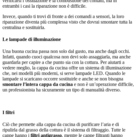
verificarsi l’ossidazione e la combustione dei contatti, ma in
entrambi i casi la riparazione non è difficile.
Invece, quando ti trovi di fronte a dei comandi a sensori, la loro
riparazione diventa più complessa visto che dovrai smontare tutta la
centralina e sostituirla.
Le lampade di illuminazione
Una buona cucina passa non solo dal gusto, ma anche dagli occhi.
Infatti, quando cuoci qualcosa non devi solo assaggiarla, ma anche
guardarla per capire a che punto sia con la cottura. Per aiutarti a
vedere meglio, la cappa da cucina offre un sistema di illuminazione
che, nei modelli più moderni, si serve lampade LED. Quando le
lampade si scaricano occorre sostituirle e anche se non bisogna
smontare l’intera cappa da cucina
e non è un’operazione difficile,
un professionista ha sicuramente un tipo di manualità diverso.
I filtri
Ciò che permette alla cappa da cucina di purificare l’aria e di
ripulirla dal grasso della cottura è il sistema di filtraggio. Tutte le
cappe hanno i
filtri antigrasso
, mentre le cappe filtranti hanno