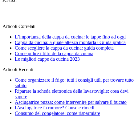
Articoli Correlati
L’importanza della cappa da cucina: le tappe fino ad oggi
Cappa da cucina: a quale altezza montarla? Guida pratica
Come scegliere la cappa da cucina: guida completa
Come pulire i filtri della cappa da cucina
Le migliori cappe da cucina 2023
Articoli Recenti
Come organizzare il frigo: tutti i consigli utili per trovare tutto
subito
Riparare la scheda elettronica della lavastoviglie: cosa devi
sapere
Asciugatrice puzza: come intervenire per salvare il bucato
L’asciugatrice fa rumore? Cause e rimedi
Consumo del congelatore: come risparmiare