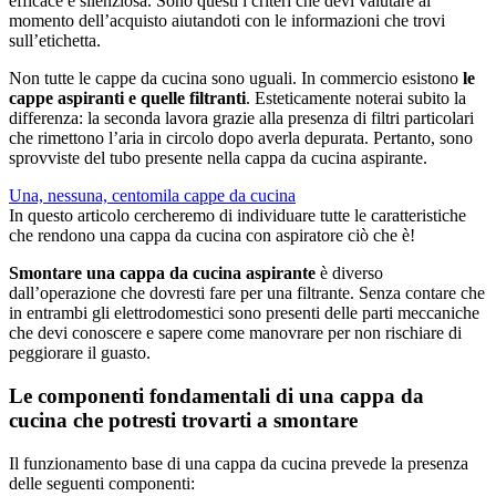
efficace e silenziosa. Sono questi i criteri che devi valutare al
momento dell’acquisto aiutandoti con le informazioni che trovi
sull’etichetta.
Non tutte le cappe da cucina sono uguali. In commercio esistono
le
cappe aspiranti e quelle filtranti
. Esteticamente noterai subito la
differenza: la seconda lavora grazie alla presenza di filtri particolari
che rimettono l’aria in circolo dopo averla depurata. Pertanto, sono
sprovviste del tubo presente nella cappa da cucina aspirante.
Una, nessuna, centomila cappe da cucina
In questo articolo cercheremo di individuare tutte le caratteristiche
che rendono una cappa da cucina con aspiratore ciò che è!
Smontare una cappa da cucina aspirante
è diverso
dall’operazione che dovresti fare per una filtrante. Senza contare che
in entrambi gli elettrodomestici sono presenti delle parti meccaniche
che devi conoscere e sapere come manovrare per non rischiare di
peggiorare il guasto.
Le componenti fondamentali di una cappa da
cucina che potresti trovarti a smontare
Il funzionamento base di una cappa da cucina prevede la presenza
delle seguenti componenti: