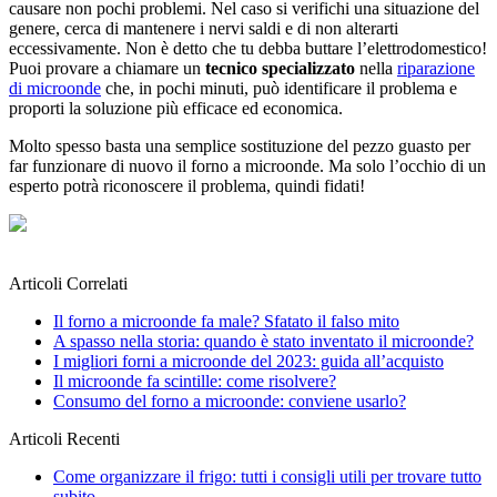
causare non pochi problemi. Nel caso si verifichi una situazione del
genere, cerca di mantenere i nervi saldi e di non alterarti
eccessivamente. Non è detto che tu debba buttare l’elettrodomestico!
Puoi provare a chiamare un
tecnico specializzato
nella
riparazione
di microonde
che, in pochi minuti, può identificare il problema e
proporti la soluzione più efficace ed economica.
Molto spesso basta una semplice sostituzione del pezzo guasto per
far funzionare di nuovo il forno a microonde. Ma solo l’occhio di un
esperto potrà riconoscere il problema, quindi fidati!
Articoli Correlati
Il forno a microonde fa male? Sfatato il falso mito
A spasso nella storia: quando è stato inventato il microonde?
I migliori forni a microonde del 2023: guida all’acquisto
Il microonde fa scintille: come risolvere?
Consumo del forno a microonde: conviene usarlo?
Articoli Recenti
Come organizzare il frigo: tutti i consigli utili per trovare tutto
subito