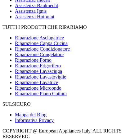
Assistenza Bauknecht
Assistenza Ignis
Assistenza Hotpoint
TUTTI I PRODOTTI CHE RIPARIAMO
Riparazione Asciugatrice
Riparazione Cappa Cucina
Riparazione Condizionatore
Riparazione Congelatore
Riparazione Forno
Riparazione Frigorifero
Riparazione Lavasciuga
Riparazione Lavastoviglie
Riparazione Lavatrice
Riparazione Microonde
Riparazione Piano Cottura
SULSICURO
Mappa del Blog
Informativa Privacy
COPYRIGHT @ European Appliances Italy. ALL RIGHTS
RESERVED.