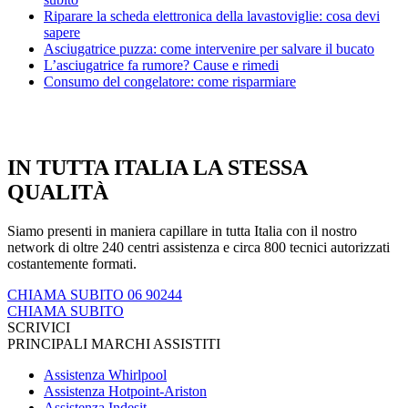
Riparare la scheda elettronica della lavastoviglie: cosa devi
sapere
Asciugatrice puzza: come intervenire per salvare il bucato
L’asciugatrice fa rumore? Cause e rimedi
Consumo del congelatore: come risparmiare
IN TUTTA ITALIA LA STESSA
QUALITÀ
Siamo presenti in maniera capillare in tutta Italia con il nostro
network di oltre 240 centri assistenza e circa 800 tecnici autorizzati
costantemente formati.
CHIAMA SUBITO 06 90244
CHIAMA SUBITO
SCRIVICI
PRINCIPALI MARCHI ASSISTITI
Assistenza Whirlpool
Assistenza Hotpoint-Ariston
Assistenza Indesit