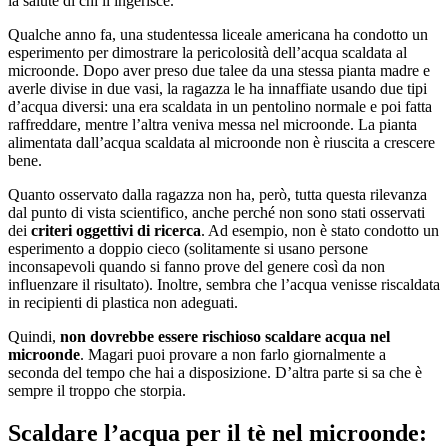
la salute di chi li ingerisce.
Qualche anno fa, una studentessa liceale americana ha condotto un
esperimento per dimostrare la pericolosità dell’acqua scaldata al
microonde. Dopo aver preso due talee da una stessa pianta madre e
averle divise in due vasi, la ragazza le ha innaffiate usando due tipi
d’acqua diversi: una era scaldata in un pentolino normale e poi fatta
raffreddare, mentre l’altra veniva messa nel microonde. La pianta
alimentata dall’acqua scaldata al microonde non è riuscita a crescere
bene.
Quanto osservato dalla ragazza non ha, però, tutta questa rilevanza
dal punto di vista scientifico, anche perché non sono stati osservati
dei
criteri oggettivi di ricerca
. Ad esempio, non è stato condotto un
esperimento a doppio cieco (solitamente si usano persone
inconsapevoli quando si fanno prove del genere così da non
influenzare il risultato). Inoltre, sembra che l’acqua venisse riscaldata
in recipienti di plastica non adeguati.
Quindi,
non dovrebbe essere rischioso scaldare acqua nel
microonde
. Magari puoi provare a non farlo giornalmente a
seconda del tempo che hai a disposizione. D’altra parte si sa che è
sempre il troppo che storpia.
Scaldare l’acqua per il tè nel microonde: