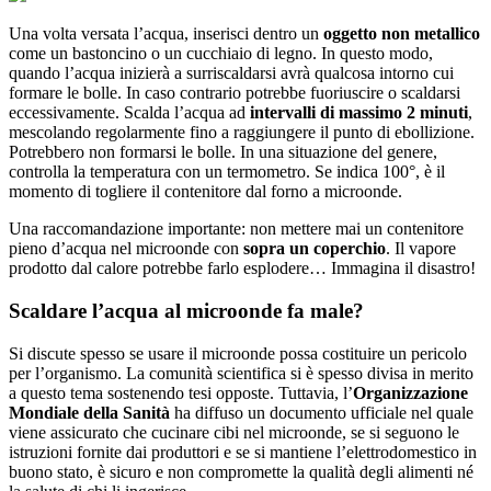
Una volta versata l’acqua, inserisci dentro un
oggetto non metallico
come un bastoncino o un cucchiaio di legno. In questo modo,
quando l’acqua inizierà a surriscaldarsi avrà qualcosa intorno cui
formare le bolle. In caso contrario potrebbe fuoriuscire o scaldarsi
eccessivamente. Scalda l’acqua ad
intervalli di massimo 2 minuti
,
mescolando regolarmente fino a raggiungere il punto di ebollizione.
Potrebbero non formarsi le bolle. In una situazione del genere,
controlla la temperatura con un termometro. Se indica 100°, è il
momento di togliere il contenitore dal forno a microonde.
Una raccomandazione importante: non mettere mai un contenitore
pieno d’acqua nel microonde con
sopra un coperchio
. Il vapore
prodotto dal calore potrebbe farlo esplodere… Immagina il disastro!
Scaldare l’acqua al microonde fa male?
Si discute spesso se usare il microonde possa costituire un pericolo
per l’organismo. La comunità scientifica si è spesso divisa in merito
a questo tema sostenendo tesi opposte. Tuttavia, l’
Organizzazione
Mondiale della Sanità
ha diffuso un documento ufficiale nel quale
viene assicurato che cucinare cibi nel microonde, se si seguono le
istruzioni fornite dai produttori e se si mantiene l’elettrodomestico in
buono stato, è sicuro e non compromette la qualità degli alimenti né