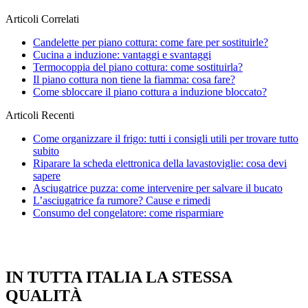
Articoli Correlati
Candelette per piano cottura: come fare per sostituirle?
Cucina a induzione: vantaggi e svantaggi
Termocoppia del piano cottura: come sostituirla?
Il piano cottura non tiene la fiamma: cosa fare?
Come sbloccare il piano cottura a induzione bloccato?
Articoli Recenti
Come organizzare il frigo: tutti i consigli utili per trovare tutto
subito
Riparare la scheda elettronica della lavastoviglie: cosa devi
sapere
Asciugatrice puzza: come intervenire per salvare il bucato
L’asciugatrice fa rumore? Cause e rimedi
Consumo del congelatore: come risparmiare
IN TUTTA ITALIA LA STESSA
QUALITÀ