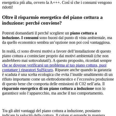
energetica più alta, ovvero la A+++. Così sì che i consumi vengono
ridotti!
Oltre il risparmio energetico del piano cottura a
induzione: perché conviene?
Potresti domandarti il perché scegliere un
piano cottura a
induzione. I consumi
sono buoni dal punto di vista ambientale, ma
da quello economico sembra un’opzione non poi così vantaggiosa.
In realtà, ci sono diversi motivi a favore dell’installazione di questo
piano cottura a cominciare proprio dai motivi ambientali (che non
andrebbero mai sottovalutati!). A questo proposito, ricordati sempre
che se dovesse verificarsi un problema al tuo piano cottura, puoi
contattare i riparatori SulSicuro
. Riparare anche quando la garanzia
è scaduta è una scelta ecologica che evita l’inutile smaltimento di un
rifiuto importante come un elettrodomestico e l’eccessiva produzione
di questo bene che comporta delle emissioni di C02 nell’aria. Il
risparmio energetico di un piano cottura a induzione
non lo
garantisce solo l’apparecchio, ma anche il tuo comportamento.
Tra gli altri vantaggi del piano cottura a induzione, possiamo
indicare la velocità della cottura. Il calore si espande in maniera