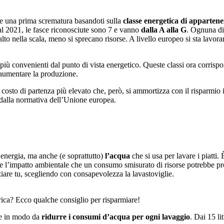
are una prima scrematura basandoti sulla
classe energetica di apparten
al 2021, le fasce riconosciute sono 7 e vanno
dalla A alla G
. Ognuna di
alto nella scala, meno si sprecano risorse. A livello europeo si sta lavo
ù convenienti dal punto di vista energetico. Queste classi ora corrispon
 aumentare la produzione.
costo di partenza più elevato che, però, si ammortizza con il risparmio i
 dalla normativa dell’Unione europea.
l’energia, ma anche (e soprattutto)
l’acqua
che si usa per lavare i piatti.
 l’impatto ambientale che un consumo smisurato di risorse potrebbe prov
ziare tu, scegliendo con consapevolezza la lavastoviglie.
rica? Ecco qualche consiglio per risparmiare!
rse in modo da
ridurre i consumi d’acqua per ogni lavaggio
. Dai 15 li