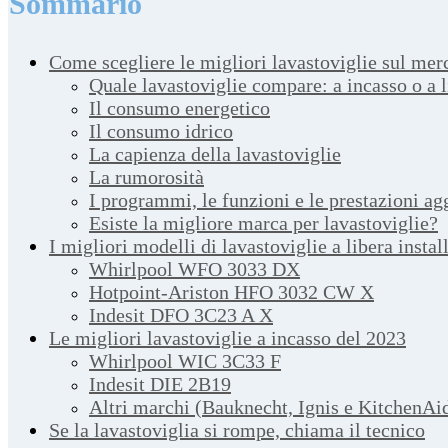
Sommario
Come scegliere le migliori lavastoviglie sul merc
Quale lavastoviglie compare: a incasso o a l
Il consumo energetico
Il consumo idrico
La capienza della lavastoviglie
La rumorosità
I programmi, le funzioni e le prestazioni ag
Esiste la migliore marca per lavastoviglie?
I migliori modelli di lavastoviglie a libera insta
Whirlpool WFO 3033 DX
Hotpoint-Ariston HFO 3032 CW X
Indesit DFO 3C23 A X
Le migliori lavastoviglie a incasso del 2023
Whirlpool WIC 3C33 F
Indesit DIE 2B19
Altri marchi (Bauknecht, Ignis e KitchenAi
Se la lavastoviglia si rompe, chiama il tecnico