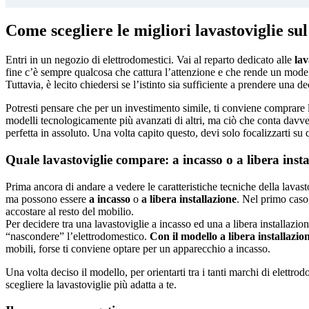
Come scegliere le migliori lavastoviglie su
Entri in un negozio di elettrodomestici. Vai al reparto dedicato alle
lav
fine c’è sempre qualcosa che cattura l’attenzione e che rende un modell
Tuttavia, è lecito chiedersi se l’istinto sia sufficiente a prendere una de
Potresti pensare che per un investimento simile, ti conviene comprare 
modelli tecnologicamente più avanzati di altri, ma ciò che conta davvero
perfetta in assoluto. Una volta capito questo, devi solo focalizzarti su q
Quale lavastoviglie compare: a incasso o a libera inst
Prima ancora di andare a vedere le caratteristiche tecniche della lavast
ma possono essere
a incasso
o
a libera installazione
. Nel primo caso,
accostare al resto del mobilio.
Per decidere tra una lavastoviglie a incasso ed una a libera installazio
“nascondere” l’elettrodomestico.
Con il modello a libera installazio
mobili, forse ti conviene optare per un apparecchio a incasso.
Una volta deciso il modello, per orientarti tra i tanti marchi di elettro
scegliere la lavastoviglie più adatta a te.