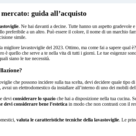
l mercato: guida all’acquisto
astoviglie
. Ne hai davanti a decine. Tutte hanno un aspetto gradevole e
o preferibile a un altro. Può essere il colore, il nome di un marchio fam
cisione simile.
la migliore lavastoviglie del 2023. Ottimo, ma come fai a sapere qual è?
 è quello che serve a te nella vita di tutti i giorni. Le tue esigenze so
uali siano le tue necessità.
allazione?
oviglie che possono incidere sulla tua scelta, devi decidere quale tipo di
 avrai un elettrodomestico da installare all’interno di uno dei mobili d
ne devi
considerare lo spazio
che hai a disposizione nella tua cucina. Se
ne devi considerare bene l’estetica
in modo che non contrasti con il res
domestici,
valuta le caratteristiche tecniche della lavastoviglie
. Le pri