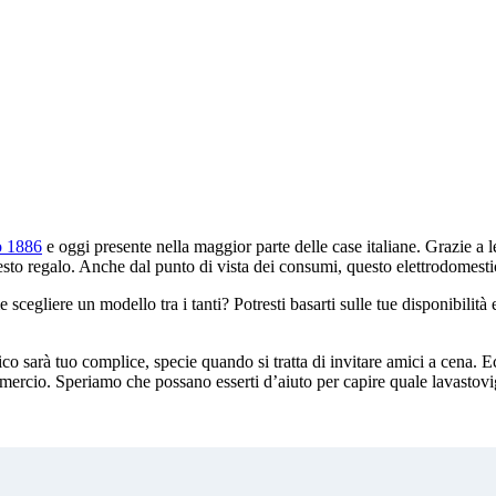
no 1886
e oggi presente nella maggior parte delle case italiane. Grazie a 
uesto regalo. Anche dal punto di vista dei consumi, questo elettrodomesti
egliere un modello tra i tanti? Potresti basarti sulle tue disponibilità 
o sarà tuo complice, specie quando si tratta di invitare amici a cena. Ec
ommercio. Speriamo che possano esserti d’aiuto per capire quale lavastov