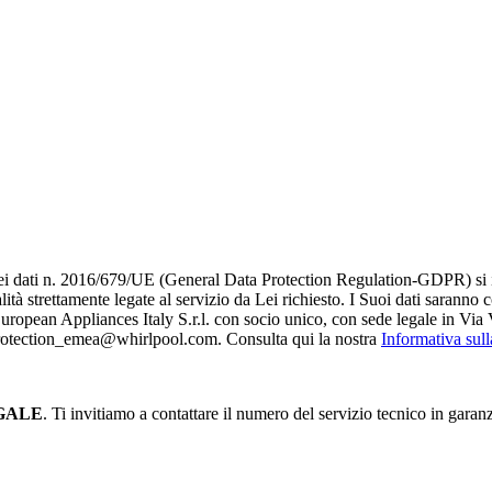
i dati n. 2016/679/UE (General Data Protection Regulation-GDPR) si infor
alità strettamente legate al servizio da Lei richiesto. I S​uoi dati saranno
è European Appliances Italy S.r.l. con socio unico, con sede legale in Via 
_protection_emea@whirlpool.com. Consulta qui la nostra
Informativa sul
GALE
. Ti invitiamo a contattare il numero del servizio tecnico in garan