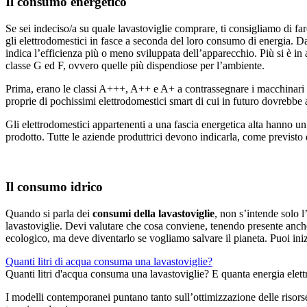
Il consumo energetico
Se sei indeciso/a su quale lavastoviglie comprare, ti consigliamo di f
gli elettrodomestici in fasce a seconda del loro consumo di energia. D
indica l’efficienza più o meno sviluppata dell’apparecchio. Più si è in 
classe G ed F, ovvero quelle più dispendiose per l’ambiente.
Prima, erano le classi A+++, A++ e A+ a contrassegnare i macchinari pi
proprie di pochissimi elettrodomestici smart di cui in futuro dovrebbe
Gli elettrodomestici appartenenti a una fascia energetica alta hanno un 
prodotto. Tutte le aziende produttrici devono indicarla, come previsto
Il consumo idrico
Quando si parla dei
consumi della lavastoviglie
, non s’intende solo 
lavastoviglie. Devi valutare che cosa conviene, tenendo presente anche
ecologico, ma deve diventarlo se vogliamo salvare il pianeta. Puoi ini
Quanti litri di acqua consuma una lavastoviglie?
Quanti litri d'acqua consuma una lavastoviglie? E quanta energia elett
I modelli contemporanei puntano tanto sull’ottimizzazione delle riso