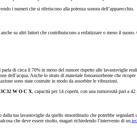
rivendo i numeri che si riferiscono alla potenza sonora dell’apparecchio.
anche su altri fattori che contribuiscono a enfatizzare o meno il suono. Q
i parla di circa il 70% in meno del rumore rispetto alle lavastoviglie reali
one dell’acqua. Anche lo strato di materiale fonoassorbente che ricopre i 
illazione sono state costruite in modo da assorbire le vibrazioni.
 3C32 W O C X
, capacità per 14 coperti, con una rumorosità pari a 42
alla tua lavastoviglie da quello straordinario che potrebbe segnalarti 
lcosa che deve essere risolto, magari richiedendo l’intervento di un
tec