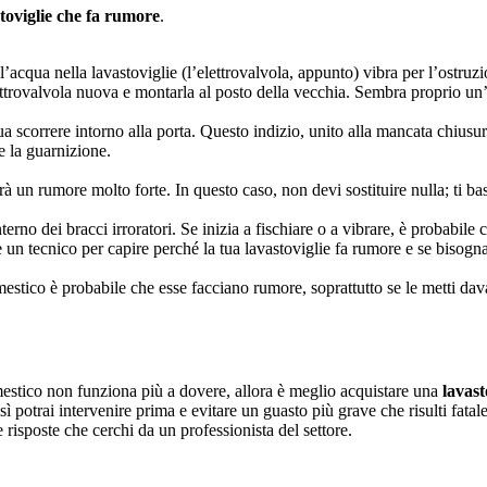
toviglie che fa rumore
.
ll’acqua nella lavastoviglie (l’elettrovalvola, appunto) vibra per l’ostru
ttrovalvola nuova e montarla al posto della vecchia. Sembra proprio un’o
 scorrere intorno alla porta. Questo indizio, unito alla mancata chiusu
e la guarnizione.
à un rumore molto forte. In questo caso, non devi sostituire nulla; ti bas
o dei bracci irroratori. Se inizia a fischiare o a vibrare, è probabile che
 un tecnico per capire perché la tua lavastoviglie fa rumore e se bisogna
mestico è probabile che esse facciano rumore, soprattutto se le metti dava
omestico non funziona più a dovere, allora è meglio acquistare una
lavast
 potrai intervenire prima e evitare un guasto più grave che risulti fatale
 risposte che cerchi da un professionista del settore.