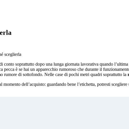
erla
é sceglierla
conto soprattutto dopo una lunga giornata lavorativa quando l’ultima cos
nica pecca è se hai un apparecchio rumoroso che durante il funzionamento 
imo rumore di sottofondo. Nelle case di pochi metri quadri soprattutto la
e al momento dell’acquisto: guardando bene l’etichetta, potresti sceglier