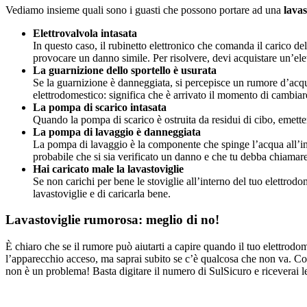
Vediamo insieme quali sono i guasti che possono portare ad una
lavas
Elettrovalvola intasata
In questo caso, il rubinetto elettronico che comanda il carico de
provocare un danno simile. Per risolvere, devi acquistare un’ele
La guarnizione dello sportello è usurata
Se la guarnizione è danneggiata, si percepisce un rumore d’acqua
elettrodomestico: significa che è arrivato il momento di cambiar
La pompa di scarico intasata
Quando la pompa di scarico è ostruita da residui di cibo, emetter
La pompa di lavaggio è danneggiata
La pompa di lavaggio è la componente che spinge l’acqua all’intern
probabile che si sia verificato un danno e che tu debba chiamare
Hai caricato male la lavastoviglie
Se non carichi per bene le stoviglie all’interno del tuo elettrodo
lavastoviglie e di caricarla bene.
Lavastoviglie rumorosa: meglio di no!
È chiaro che se il rumore può aiutarti a capire quando il tuo elettrod
l’apparecchio acceso, ma saprai subito se c’è qualcosa che non va. Così
non è un problema! Basta digitare il numero di SulSicuro e riceverai le