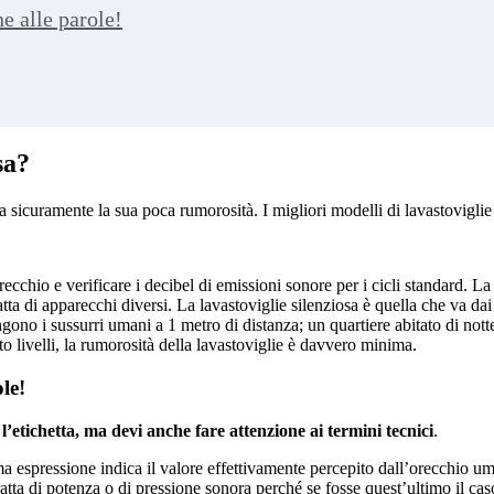
e alle parole!
sa?
a sicuramente la sua poca rumorosità. I migliori modelli di lavastoviglie 
recchio e verificare i decibel di emissioni sonore per i cicli standard. L
ratta di apparecchi diversi. La lavastoviglie silenziosa è quella che va dai
gono i sussurri umani a 1 metro di distanza; un quartiere abitato di not
 livelli, la rumorosità della lavastoviglie è davvero minima.
le!
l’etichetta, ma devi anche fare attenzione ai termini tecnici
.
a espressione indica il valore effettivamente percepito dall’orecchio uma
 tratta di potenza o di pressione sonora perché se fosse quest’ultimo il cas