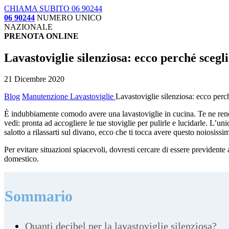
CHIAMA SUBITO 06 90244
06 90244
NUMERO UNICO
NAZIONALE
PRENOTA ONLINE
Lavastoviglie silenziosa: ecco perché scegli
21 Dicembre 2020
Blog
Manutenzione Lavastoviglie
Lavastoviglie silenziosa: ecco perch
È indubbiamente comodo avere una lavastoviglie in cucina. Te ne rendi 
vedi: pronta ad accogliere le tue stoviglie per pulirle e lucidarle. L’u
salotto a rilassarti sul divano, ecco che ti tocca avere questo noiosiss
Per evitare situazioni spiacevoli, dovresti cercare di essere prevident
domestico.
Sommario
Quanti decibel per la lavastoviglie silenziosa?