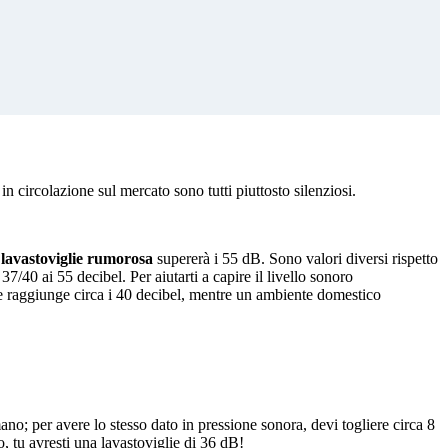
in circolazione sul mercato sono tutti piuttosto silenziosi.
a
lavastoviglie rumorosa
supererà i 55 dB. Sono valori diversi rispetto
 37/40 ai 55 decibel. Per aiutarti a capire il livello sonoro
te raggiunge circa i 40 decibel, mentre un ambiente domestico
no; per avere lo stesso dato in pressione sonora, devi togliere circa 8
o, tu avresti una lavastoviglie di 36 dB!