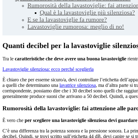
Rumorosità della lavastoviglie: fai attenzion
Qual è la lavastoviglie più silenziosa?
E se la lavastoviglie fa rumore?
Lavastoviglie rumorosa: meglio di no!
Quanti decibel per la lavastoviglie silenzio
Tra le
caratteristiche che deve avere una buona lavastoviglie
rientr
Lavastoviglie silenziosa: ecco perché sceglierla
È chiaro che per esserne sicuro/a, devi controllare l’etichetta dell’appa
a quelli che determinano una
lavatrice silenziosa
, ma d’altra parte si t
corrispondente, possiamo dire che i 30 decibel sono quelli che raggiun
generalmente produce suoni che arrivano a 50 decibel. Quindi, a questo
Rumorosità della lavastoviglie: fai attenzione alle paro
È vero che
per scegliere una lavastoviglie silenziosa devi guardare 
C’è una differenza tra la potenza sonora e la pressione sonora. La prim
decibel. Quindi, se trovi scritto sull’etichetta 44 dB, devi capire se si