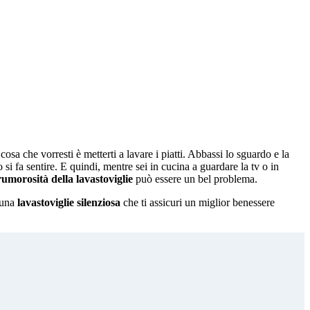
a che vorresti è metterti a lavare i piatti. Abbassi lo sguardo e la
si fa sentire. E quindi, mentre sei in cucina a guardare la tv o in
rumorosità della lavastoviglie
può essere un bel problema.
e una
lavastoviglie silenziosa
che ti assicuri un miglior benessere