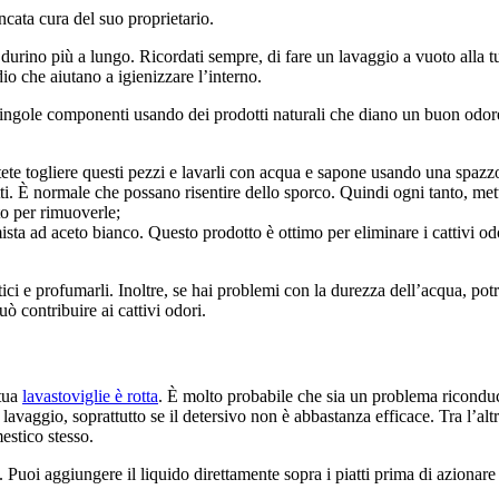
ncata cura del suo proprietario.
 durino più a lungo. Ricordati sempre, di fare un lavaggio a vuoto alla 
io che aiutano a igienizzare l’interno.
 singole componenti usando dei prodotti naturali che diano un buon odore
 Potete togliere questi pezzi e lavarli con acqua e sapone usando una spazz
atti. È normale che possano risentire dello sporco. Quindi ogni tanto, mett
to per rimuoverle;
ista ad aceto bianco. Questo prodotto è ottimo per eliminare i cattivi odor
i e profumarli. Inoltre, se hai problemi con la durezza dell’acqua, potre
ò contribuire ai cattivi odori.
 tua
lavastoviglie è rotta
. È molto probabile che sia un problema riconduc
avaggio, soprattutto se il detersivo non è abbastanza efficace. Tra l’altr
estico stesso.
. Puoi aggiungere il liquido direttamente sopra i piatti prima di azionare