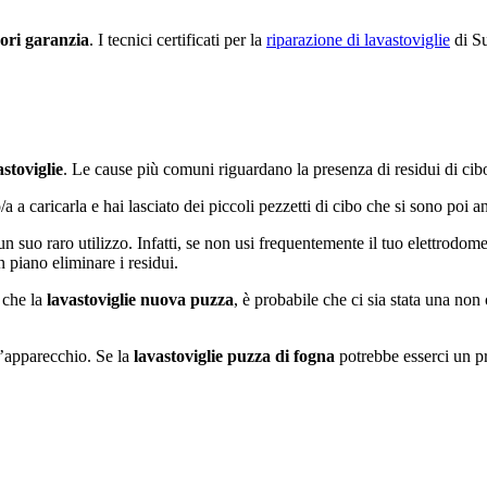
uori garanzia
. I tecnici certificati per la
riparazione di lavastoviglie
di Su
stoviglie
. Le cause più comuni riguardano la presenza di residui di cibo
a a caricarla e hai lasciato dei piccoli pezzetti di cibo che si sono poi an
n suo raro utilizzo. Infatti, se non usi frequentemente il tuo elettrodome
n piano eliminare i residui.
 che la
lavastoviglie nuova puzza
, è probabile che ci sia stata una non 
l’apparecchio. Se la
lavastoviglie puzza di fogna
potrebbe esserci un pr