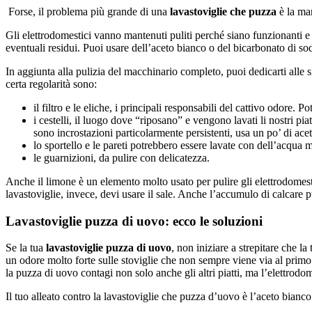
Forse, il problema più grande di una
lavastoviglie che puzza
è la ma
Gli elettrodomestici vanno mantenuti puliti perché siano funzionanti e
eventuali residui. Puoi usare dell’aceto bianco o del bicarbonato di sod
In aggiunta alla pulizia del macchinario completo, puoi dedicarti alle
certa regolarità sono:
il filtro e le eliche, i principali responsabili del cattivo odore.
i cestelli, il luogo dove “riposano” e vengono lavati li nostri pi
sono incrostazioni particolarmente persistenti, usa un po’ di ace
lo sportello e le pareti potrebbero essere lavate con dell’acqua m
le guarnizioni, da pulire con delicatezza.
Anche il limone è un elemento molto usato per pulire gli elettrodomestic
lavastoviglie, invece, devi usare il sale. Anche l’accumulo di calcare pu
Lavastoviglie puzza di uovo: ecco le soluzioni
Se la tua
lavastoviglie puzza di uovo
, non iniziare a strepitare che la
un odore molto forte sulle stoviglie che non sempre viene via al primo l
la puzza di uovo contagi non solo anche gli altri piatti, ma l’elettrodom
Il tuo alleato contro la lavastoviglie che puzza d’uovo è l’aceto bianco