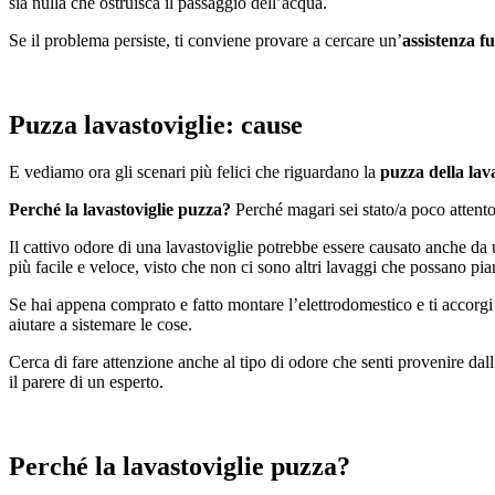
sia nulla che ostruisca il passaggio dell’acqua.
Se il problema persiste, ti conviene provare a cercare un’
assistenza f
P
uzza lavastoviglie: cause
E vediamo ora gli scenari più felici che riguardano la
puzza della lava
Perché la lavastoviglie puzza?
Perché magari sei stato/a poco attento/
Il cattivo odore di una lavastoviglie potrebbe essere causato anche da u
più facile e veloce, visto che non ci sono altri lavaggi che possano pia
Se hai appena comprato e fatto montare l’elettrodomestico e ti accorgi
aiutare a sistemare le cose.
Cerca di fare attenzione anche al tipo di odore che senti provenire dal
il parere di un esperto.
Perché la lavastoviglie puzza?