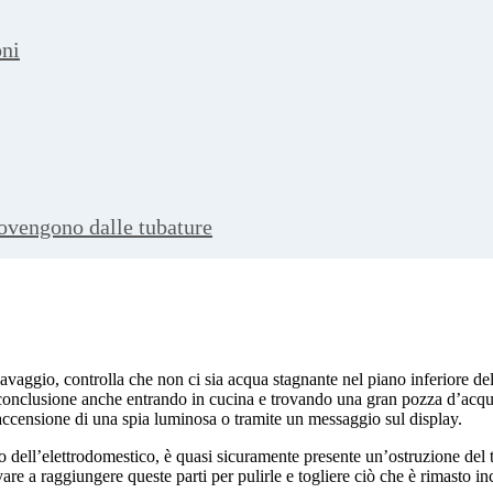
oni
rovengono dalle tubature
lavaggio, controlla che non ci sia acqua stagnante nel piano inferiore del
a conclusione anche entrando in cucina e trovando una gran pozza d’acqua 
accensione di una spia luminosa o tramite un messaggio sul display.
o dell’elettrodomestico, è quasi sicuramente presente un’ostruzione del 
e a raggiungere queste parti per pulirle e togliere ciò che è rimasto inca