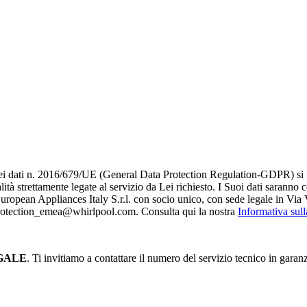
i dati n. 2016/679/UE (General Data Protection Regulation-GDPR) si infor
alità strettamente legate al servizio da Lei richiesto. I S​uoi dati saranno
è European Appliances Italy S.r.l. con socio unico, con sede legale in Via 
_protection_emea@whirlpool.com. Consulta qui la nostra
Informativa sul
GALE
. Ti invitiamo a contattare il numero del servizio tecnico in garan