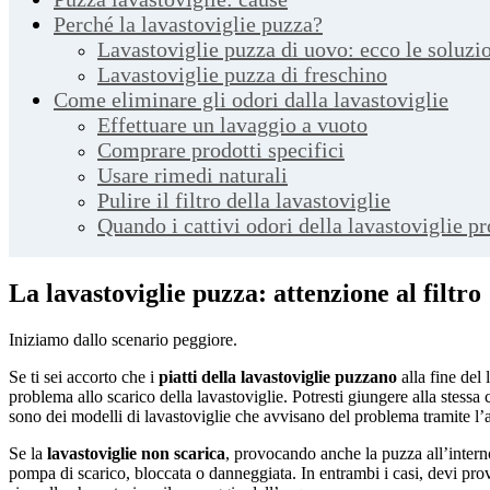
Perché la lavastoviglie puzza?
Lavastoviglie puzza di uovo: ecco le soluzi
Lavastoviglie puzza di freschino
Come eliminare gli odori dalla lavastoviglie
Effettuare un lavaggio a vuoto
Comprare prodotti specifici
Usare rimedi naturali
Pulire il filtro della lavastoviglie
Quando i cattivi odori della lavastoviglie p
La lavastoviglie puzza: attenzione al filtro
Iniziamo dallo scenario peggiore.
Se ti sei accorto che i
piatti della lavastoviglie puzzano
alla fine del 
problema allo scarico della lavastoviglie. Potresti giungere alla stess
sono dei modelli di lavastoviglie che avvisano del problema tramite l’
Se la
lavastoviglie non scarica
, provocando anche la puzza all’intern
pompa di scarico, bloccata o danneggiata. In entrambi i casi, devi provar