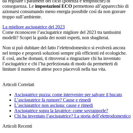
da regolare i parametri del ciclo (potenza e tempistiche) di
conseguenza. Le
impostazioni ECO
permettono all’apparecchio di
azionarsi consumando meno energia possibile così da non gravare
troppo sull’ambiente.
La migliore asciugatrice del 2023
Come riconoscere l’asciugatrice migliore del 2023 tra tantissimi
modelli? Scopri la guida dei nostri esperti, non sbaglierai.
Non si può dubitare del fatto l’elettrodomestico si evolverà ancora
nel tempo e proporrà soluzioni sempre più efficienti ed ecologiche.
E così, anche domani, ti ritroverai a ringraziare chi ha inventato
l’asciugatrice e chi l’ha perfezionata di modo da permetterti di
limitare il numero di attese poco piacevoli nella tua vita.
Articoli Correlati
Asciugatrice puzza: come intervenire per salvare il bucato
L’asciugatrice fa rumore? Cause e rimedi
L’asciugatrice non asciuga: cause e rimedi
Asciugatrice sopra la lavatrice: come sovrapporle?
Chi ha inventato l’asciugatrice? La storia dell’elettrodomestico
Articoli Recenti