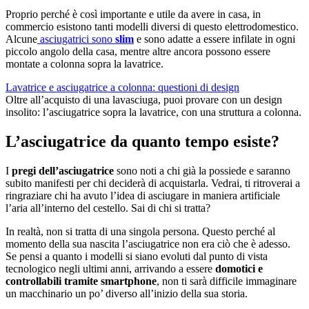
Proprio perché è così importante e utile da avere in casa, in
commercio esistono tanti modelli diversi di questo elettrodomestico.
Alcune
asciugatrici sono
slim
e sono adatte a essere infilate in ogni
piccolo angolo della casa, mentre altre ancora possono essere
montate a colonna sopra la lavatrice.
Lavatrice e asciugatrice a colonna: questioni di design
Oltre all’acquisto di una lavasciuga, puoi provare con un design
insolito: l’asciugatrice sopra la lavatrice, con una struttura a colonna.
L’asciugatrice da quanto tempo esiste?
I
pregi dell’asciugatrice
sono noti a chi già la possiede e saranno
subito manifesti per chi deciderà di acquistarla. Vedrai, ti ritroverai a
ringraziare chi ha avuto l’idea di asciugare in maniera artificiale
l’aria all’interno del cestello. Sai di chi si tratta?
In realtà, non si tratta di una singola persona. Questo perché al
momento della sua nascita l’asciugatrice non era ciò che è adesso.
Se pensi a quanto i modelli si siano evoluti dal punto di vista
tecnologico negli ultimi anni, arrivando a essere
domotici e
controllabili tramite smartphone
, non ti sarà difficile immaginare
un macchinario un po’ diverso all’inizio della sua storia.