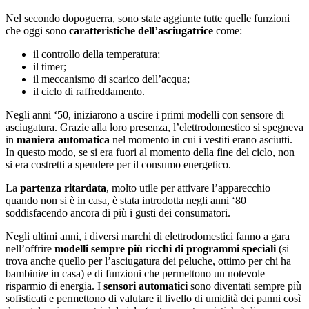
Nel secondo dopoguerra, sono state aggiunte tutte quelle funzioni
che oggi sono
caratteristiche dell’asciugatrice
come:
il controllo della temperatura;
il timer;
il meccanismo di scarico dell’acqua;
il ciclo di raffreddamento.
Negli anni ‘50, iniziarono a uscire i primi modelli con sensore di
asciugatura. Grazie alla loro presenza, l’elettrodomestico si spegneva
in
maniera automatica
nel momento in cui i vestiti erano asciutti.
In questo modo, se si era fuori al momento della fine del ciclo, non
si era costretti a spendere per il consumo energetico.
La
partenza ritardata
, molto utile per attivare l’apparecchio
quando non si è in casa, è stata introdotta negli anni ‘80
soddisfacendo ancora di più i gusti dei consumatori.
Negli ultimi anni, i diversi marchi di elettrodomestici fanno a gara
nell’offrire
modelli sempre più ricchi di programmi speciali
(si
trova anche quello per l’asciugatura dei peluche, ottimo per chi ha
bambini/e in casa) e di funzioni che permettono un notevole
risparmio di energia. I
sensori automatici
sono diventati sempre più
sofisticati e permettono di valutare il livello di umidità dei panni così