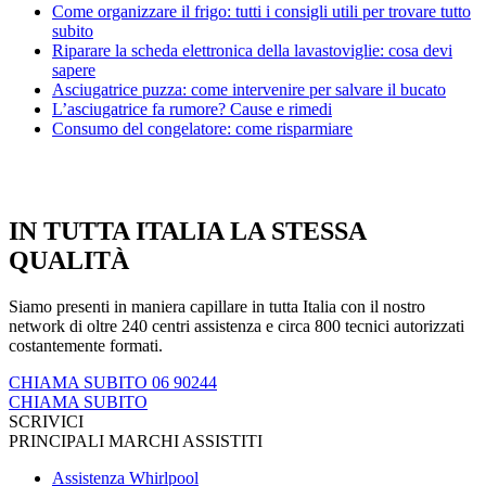
Come organizzare il frigo: tutti i consigli utili per trovare tutto
subito
Riparare la scheda elettronica della lavastoviglie: cosa devi
sapere
Asciugatrice puzza: come intervenire per salvare il bucato
L’asciugatrice fa rumore? Cause e rimedi
Consumo del congelatore: come risparmiare
IN TUTTA ITALIA LA STESSA
QUALITÀ
Siamo presenti in maniera capillare in tutta Italia con il nostro
network di oltre 240 centri assistenza e circa 800 tecnici autorizzati
costantemente formati.
CHIAMA SUBITO 06 90244
CHIAMA SUBITO
SCRIVICI
PRINCIPALI MARCHI ASSISTITI
Assistenza Whirlpool