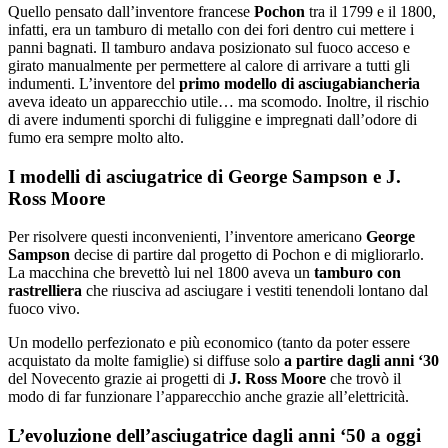
Quello pensato dall’inventore francese
Pochon
tra il 1799 e il 1800,
infatti, era un tamburo di metallo con dei fori dentro cui mettere i
panni bagnati. Il tamburo andava posizionato sul fuoco acceso e
girato manualmente per permettere al calore di arrivare a tutti gli
indumenti. L’inventore del
primo modello di asciugabiancheria
aveva ideato un apparecchio utile… ma scomodo. Inoltre, il rischio
di avere indumenti sporchi di fuliggine e impregnati dall’odore di
fumo era sempre molto alto.
I modelli di asciugatrice di George Sampson e J.
Ross Moore
Per risolvere questi inconvenienti, l’inventore americano
George
Sampson
decise di partire dal progetto di Pochon e di migliorarlo.
La macchina che brevettò lui nel 1800 aveva un
tamburo con
rastrelliera
che riusciva ad asciugare i vestiti tenendoli lontano dal
fuoco vivo.
Un modello perfezionato e più economico (tanto da poter essere
acquistato da molte famiglie) si diffuse solo
a partire dagli anni ‘30
del Novecento grazie ai progetti di
J. Ross Moore
che trovò il
modo di far funzionare l’apparecchio anche grazie all’elettricità.
L’evoluzione dell’asciugatrice dagli anni ‘50 a oggi