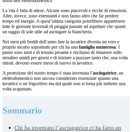
storia dell’elettrodomestico
La vita è fatta di attese. Alcune sono piacevoli e ricche di emozioni.
Altre, invece, sono estenuanti e non fanno altro che far perdere
tempo ed energie. A quest’ultima categoria potrebbero appartenere
tutte le giornate invernali di pioggia passate ad aspettare che spunti
un raggio di sole utile ad asciugare la biancheria.
Nei mesi più freddi dell’anno fare la lavatrice diventa un vero e
proprio incubo soprattutto per chi ha una
famiglia numerosa
. I
panni sono tanti e di tessuto pesante e rischiano di rimanere sullo
stendino umidi per giorni e di iniziare a puzzare tanto che, una volta
ritirati, devono essere messi di nuovo in lavatrice.
A protezione del nostro tempo è stata inventata l’
asciugatrice
, un
elettrodomestico non ancora considerato essenziale quanto una
lavatrice o un frigorifero ma dal quale non si torna più indietro una
volta acquistato.
Sommario
Chi ha inventato l’asciugatrice ci ha fatto un