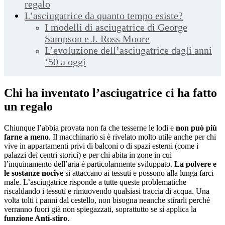
regalo
L’asciugatrice da quanto tempo esiste?
I modelli di asciugatrice di George
Sampson e J. Ross Moore
L’evoluzione dell’asciugatrice dagli anni
‘50 a oggi
Chi ha inventato l’asciugatrice ci ha fatto
un regalo
Chiunque l’abbia provata non fa che tesserne le lodi e
non può più
farne a meno
. Il macchinario si è rivelato molto utile anche per chi
vive in appartamenti privi di balconi o di spazi esterni (come i
palazzi dei centri storici) e per chi abita in zone in cui
l’inquinamento dell’aria è particolarmente sviluppato.
La polvere e
le sostanze nocive
si attaccano ai tessuti e possono alla lunga farci
male. L’asciugatrice risponde a tutte queste problematiche
riscaldando i tessuti e rimuovendo qualsiasi traccia di acqua. Una
volta tolti i panni dal cestello, non bisogna neanche stirarli perché
verranno fuori già non spiegazzati, soprattutto se si applica la
funzione Anti-stiro
.