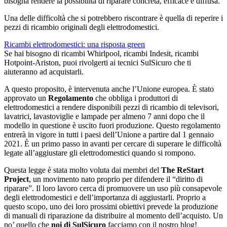
bisogna rendere la possibilità di riparare concreta, efficace e diffusa.
Una delle difficoltà che si potrebbero riscontrare è quella di reperire i
pezzi di ricambio originali degli elettrodomestici.
Ricambi elettrodomestici: una risposta green
Se hai bisogno di ricambi Whirlpool, ricambi Indesit, ricambi
Hotpoint-Ariston, puoi rivolgerti ai tecnici SulSicuro che ti
aiuteranno ad acquistarli.
A questo proposito, è intervenuta anche l’Unione europea. È stato
approvato un
Regolamento
che obbliga i produttori di
elettrodomestici a rendere disponibili pezzi di ricambio di televisori,
lavatrici, lavastoviglie e lampade per almeno 7 anni dopo che il
modello in questione è uscito fuori produzione. Questo regolamento
entrerà in vigore in tutti i paesi dell’Unione a partire dal 1 gennaio
2021. È un primo passo in avanti per cercare di superare le difficoltà
legate all’aggiustare gli elettrodomestici quando si rompono.
Questa legge è stata molto voluta dai membri del
The ReStart
Project
, un movimento nato proprio per difendere il “diritto di
riparare”. Il loro lavoro cerca di promuovere un uso più consapevole
degli elettrodomestici e dell’importanza di aggiustarli. Proprio a
questo scopo, uno dei loro prossimi obiettivi prevede la produzione
di manuali di riparazione da distribuire al momento dell’acquisto. Un
po’ quello che
noi di SulSicuro
facciamo con il nostro blog!