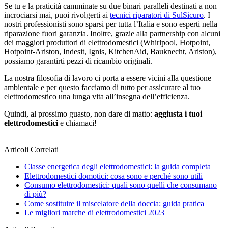
Se tu e la praticità camminate su due binari paralleli destinati a non
incrociarsi mai, puoi rivolgerti ai
tecnici riparatori di SulSicuro
. I
nostri professionisti sono sparsi per tutta l’Italia e sono esperti nella
riparazione fuori garanzia. Inoltre, grazie alla partnership con alcuni
dei maggiori produttori di elettrodomestici (Whirlpool, Hotpoint,
Hotpoint-Ariston, Indesit, Ignis, KitchenAid, Bauknecht, Ariston),
possiamo garantirti pezzi di ricambio originali.
La nostra filosofia di lavoro ci porta a essere vicini alla questione
ambientale e per questo facciamo di tutto per assicurare al tuo
elettrodomestico una lunga vita all’insegna dell’efficienza.
Quindi, al prossimo guasto, non dare di matto:
aggiusta i tuoi
elettrodomestici
e chiamaci!
Articoli Correlati
Classe energetica degli elettrodomestici: la guida completa
Elettrodomestici domotici: cosa sono e perché sono utili
Consumo elettrodomestici: quali sono quelli che consumano
di più?
Come sostituire il miscelatore della doccia: guida pratica
Le migliori marche di elettrodomestici 2023