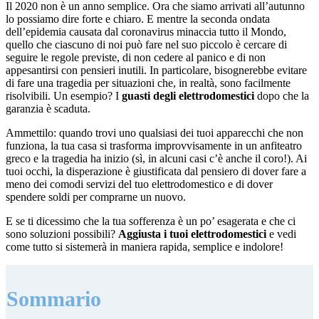
Il 2020 non è un anno semplice. Ora che siamo arrivati all’autunno
lo possiamo dire forte e chiaro. E mentre la seconda ondata
dell’epidemia causata dal coronavirus minaccia tutto il Mondo,
quello che ciascuno di noi può fare nel suo piccolo è cercare di
seguire le regole previste, di non cedere al panico e di non
appesantirsi con pensieri inutili. In particolare, bisognerebbe evitare
di fare una tragedia per situazioni che, in realtà, sono facilmente
risolvibili. Un esempio? I
guasti degli elettrodomestici
dopo che la
garanzia è scaduta.
Ammettilo: quando trovi uno qualsiasi dei tuoi apparecchi che non
funziona, la tua casa si trasforma improvvisamente in un anfiteatro
greco e la tragedia ha inizio (sì, in alcuni casi c’è anche il coro!). Ai
tuoi occhi, la disperazione è giustificata dal pensiero di dover fare a
meno dei comodi servizi del tuo elettrodomestico e di dover
spendere soldi per comprarne un nuovo.
E se ti dicessimo che la tua sofferenza è un po’ esagerata e che ci
sono soluzioni possibili?
Aggiusta i tuoi elettrodomestici
e vedi
come tutto si sistemerà in maniera rapida, semplice e indolore!
Sommario