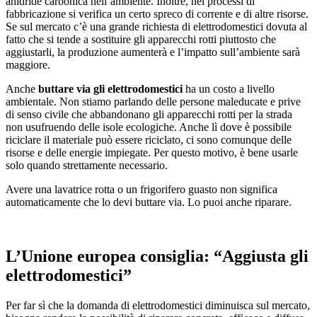
anidride carbonica nell’ambiente. Inoltre, nei processi di
fabbricazione si verifica un certo spreco di corrente e di altre risorse.
Se sul mercato c’è una grande richiesta di elettrodomestici dovuta al
fatto che si tende a sostituire gli apparecchi rotti piuttosto che
aggiustarli, la produzione aumenterà e l’impatto sull’ambiente sarà
maggiore.
Anche
buttare via gli elettrodomestici
ha un costo a livello
ambientale. Non stiamo parlando delle persone maleducate e prive
di senso civile che abbandonano gli apparecchi rotti per la strada
non usufruendo delle isole ecologiche. Anche lì dove è possibile
riciclare il materiale può essere riciclato, ci sono comunque delle
risorse e delle energie impiegate. Per questo motivo, è bene usarle
solo quando strettamente necessario.
Avere una lavatrice rotta o un frigorifero guasto non significa
automaticamente che lo devi buttare via. Lo puoi anche riparare.
L’Unione europea consiglia: “Aggiusta gli
elettrodomestici”
Per far sì che la domanda di elettrodomestici diminuisca sul mercato,