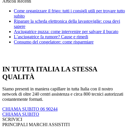
Articoli Recenti
Come organizzare il frigo: tutti i consigli utili per trovare tutto
subito
Riparare la scheda elettronica della lavastoviglie: cosa devi
sapere
Asciugatrice puzza: come intervenire per salvare il bucato
L’asciugatrice fa rumore? Cause e rimedi
Consumo del congelatore: come risparmiare
IN TUTTA ITALIA LA STESSA
QUALITÀ
Siamo presenti in maniera capillare in tutta Italia con il nostro
network di oltre 240 centri assistenza e circa 800 tecnici autorizzati
costantemente formati.
CHIAMA SUBITO 06 90244
CHIAMA SUBITO
SCRIVICI
PRINCIPALI MARCHI ASSISTITI