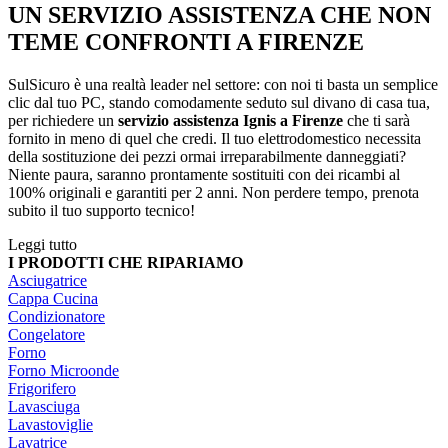
UN SERVIZIO ASSISTENZA CHE NON
TEME CONFRONTI A FIRENZE
SulSicuro è una realtà leader nel settore: con noi ti basta un semplice
clic dal tuo PC, stando comodamente seduto sul divano di casa tua,
per richiedere un
servizio assistenza Ignis a Firenze
che ti sarà
fornito in meno di quel che credi. Il tuo elettrodomestico necessita
della sostituzione dei pezzi ormai irreparabilmente danneggiati?
Niente paura, saranno prontamente sostituiti con dei ricambi al
100% originali e garantiti per 2 anni. Non perdere tempo, prenota
subito il tuo supporto tecnico!
Leggi tutto
I PRODOTTI CHE RIPARIAMO
Asciugatrice
Cappa Cucina
Condizionatore
Congelatore
Forno
Forno Microonde
Frigorifero
Lavasciuga
Lavastoviglie
Lavatrice