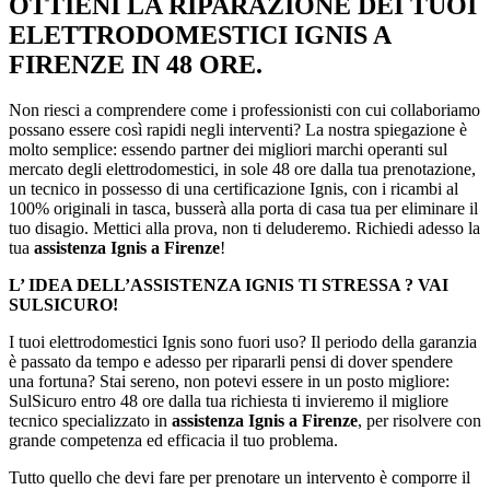
OTTIENI LA RIPARAZIONE DEI TUOI
ELETTRODOMESTICI IGNIS A
FIRENZE IN 48 ORE.
Non riesci a comprendere come i professionisti con cui collaboriamo
possano essere così rapidi negli interventi? La nostra spiegazione è
molto semplice: essendo partner dei migliori marchi operanti sul
mercato degli elettrodomestici, in sole 48 ore dalla tua prenotazione,
un tecnico in possesso di una certificazione Ignis, con i ricambi al
100% originali in tasca, busserà alla porta di casa tua per eliminare il
tuo disagio. Mettici alla prova, non ti deluderemo. Richiedi adesso la
tua
assistenza Ignis a Firenze
!
L’ IDEA DELL’ASSISTENZA IGNIS TI STRESSA ? VAI
SULSICURO!
I tuoi elettrodomestici Ignis sono fuori uso? Il periodo della garanzia
è passato da tempo e adesso per ripararli pensi di dover spendere
una fortuna? Stai sereno, non potevi essere in un posto migliore:
SulSicuro entro 48 ore dalla tua richiesta ti invieremo il migliore
tecnico specializzato in
assistenza Ignis a Firenze
, per risolvere con
grande competenza ed efficacia il tuo problema.
Tutto quello che devi fare per prenotare un intervento è comporre il