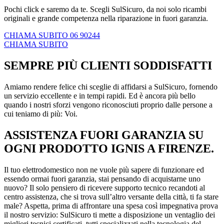
Pochi click e saremo da te. Scegli SulSicuro, da noi solo ricambi
originali e grande competenza nella riparazione in fuori garanzia.
CHIAMA SUBITO 06 90244
CHIAMA SUBITO
SEMPRE PIÙ CLIENTI SODDISFATTI
Amiamo rendere felice chi sceglie di affidarsi a SulSicuro, fornendo
un servizio eccellente e in tempi rapidi. Ed è ancora più bello
quando i nostri sforzi vengono riconosciuti proprio dalle persone a
cui teniamo di più: Voi.
ASSISTENZA FUORI GARANZIA SU
OGNI PRODOTTO IGNIS A FIRENZE.
Il tuo elettrodomestico non ne vuole più sapere di funzionare ed
essendo ormai fuori garanzia, stai pensando di acquistarne uno
nuovo? Il solo pensiero di ricevere supporto tecnico recandoti al
centro assistenza, che si trova sull’altro versante della città, ti fa stare
male? Aspetta, prima di affrontare una spesa così impegnativa prova
il nostro servizio: SulSicuro ti mette a disposizione un ventaglio dei
migliori tecnici certificati, tutti specializzati nella tecnologia del