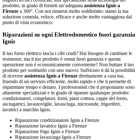
prodotto, in grado di fornirti un’adeguata
assistenza Ignis a
Firenze
a 360°. Con noi rimarrai molto soddisfatto: siamo la tua
soluzione comoda, veloce, efficace e anche molto vantaggiosa dal
punto di vista economico.
Riparazioni su ogni Elettrodomestico fuori garanzia
Ignis
Il tuo forno elettrico lascia i cibi crudi? Hai bisogno di cambiare le
resistenze, ma il tuo prodotto è ormai fuori garanzia e questa
operazione non è economicamente conveniente? Non buttare il tuo
prodotto per sostituirlo con uno nuovo: SulSicuro ti dà la possibilità
di ricevere
assistenza Ignis a Firenze
direttamente a casa tua,
fruendo di un servizio efficiente, molto rapido e che ti permette di
risparmiare tempo e denaro. I professionisti che ti proponiamo sono
altamente specializzati e in grado di riparare qualunque prodotto:
condizionatori, congelatori, forni, piani cottura, cappe del forno,
asciugatrici, lavastoviglie, lavasciuga, microonde, frigoriferi,
lavatrici a marchio Ignis.
Riparazione condizionatore Ignis a Firenze
Riparazione lavatrice Ignis a Firenze
Riparazione frigo Ignis a Firenze
Riparazione lavasciuga Ignis a Firenze