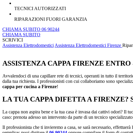
TECNICI AUTORIZZATI
RIPARAZIONI FUORI GARANZIA
CHIAMA SUBITO 06 90244
CHIAMA SUBITO
SCRIVICI
Assistenza Elettrodomestici
Assistenza Elettrodomestici Firenze
Ripar
ASSISTENZA CAPPA FIRENZE ENTRO 
Avvalendoci di una capillare rete di tecnici, operanti in tutto il territo
dalla tua richiesta. I professionisti con cui collaboriamo sono specializ
cappa per cucina a Firenze
!
LA TUA CAPPA DIFETTA A FIRENZE?
La cappa non aspira bene e la tua casa è invasa dai cattivi odori? Il t
caso: prenota adesso un intervento da parte di un tecnico specializzato
Il professionista che ti invieremo a casa, se sarà necessario, effettuer
semplice: puoi digitare il
06 90244
oppure compilare il form di contatt