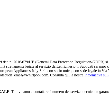
i dati n. 2016/679/UE (General Data Protection Regulation-GDPR) si infor
alità strettamente legate al servizio da Lei richiesto. I S​uoi dati saranno
è European Appliances Italy S.r.l. con socio unico, con sede legale in Via 
_protection_emea@whirlpool.com. Consulta qui la nostra
Informativa sul
GALE
. Ti invitiamo a contattare il numero del servizio tecnico in garan