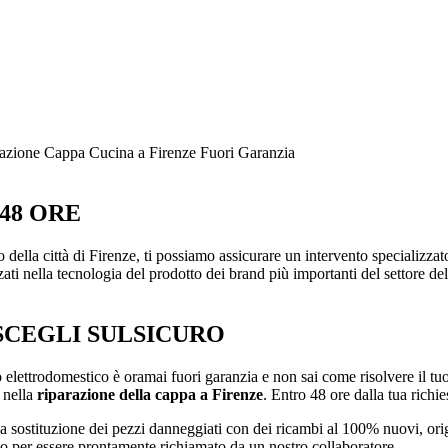
azione Cappa Cucina a Firenze Fuori Garanzia
48 ORE
rio della città di Firenze, ti possiamo assicurare un intervento specializz
zati nella tecnologia del prodotto dei brand più importanti del settore de
 SCEGLI SULSICURO
uo elettrodomestico è oramai fuori garanzia e non sai come risolvere il t
 nella
riparazione della cappa a Firenze
. Entro 48 ore dalla tua richie
à la sostituzione dei pezzi danneggiati con dei ricambi al 100% nuovi, ori
o per essere prontamente richiamato da un nostro collaboratore.