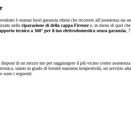
e
 prodotto è oramai fuori garanzia ritieni che ricorrere all’assistenza si
izzato nella
riparazione di della cappa Firenze
e, in meno di quel che 
upporto tecnico a 360° per il tuo elettrodomestico senza garanzia
, 
on disponi di un mezzo tuo per raggiungere il più vicino centro assistenza
lettronica, siamo in grado di fornirti massima tempestività, un servizio a
le sono i seguenti: