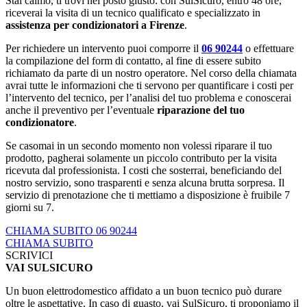
Stai calmo, ti trovi nel posto giusto: con SulSicuro, entro 48 ore,
riceverai la visita di un tecnico qualificato e specializzato in
assistenza per condizionatori a Firenze
.
Per richiedere un intervento puoi comporre il
06 90244
o effettuare
la compilazione del form di contatto, al fine di essere subito
richiamato da parte di un nostro operatore. Nel corso della chiamata
avrai tutte le informazioni che ti servono per quantificare i costi per
l’intervento del tecnico, per l’analisi del tuo problema e conoscerai
anche il preventivo per l’eventuale
riparazione del tuo
condizionatore
.
Se casomai in un secondo momento non volessi riparare il tuo
prodotto, pagherai solamente un piccolo contributo per la visita
ricevuta dal professionista. I costi che sosterrai, beneficiando del
nostro servizio, sono trasparenti e senza alcuna brutta sorpresa. Il
servizio di prenotazione che ti mettiamo a disposizione è fruibile 7
giorni su 7.
CHIAMA SUBITO 06 90244
CHIAMA SUBITO
SCRIVICI
VAI SULSICURO
Un buon elettrodomestico affidato a un buon tecnico può durare
oltre le aspettative. In caso di guasto, vai SulSicuro, ti proponiamo il