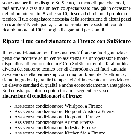
soluzione per il tuo disagio: SulSicuro, in meno di quel che credi,
farà arrivare a casa tua un tecnico specializzato che, già in occasione
del primo intervento, 8 volte su 10, riesce ad eliminare il problema
tecnico. Il tuo congelatore necessita della sostituzione di alcuni pezzi
di ricambio? Niente paura, saranno prontamente sostituiti con dei
ricambi nuovi, al 100% originali e garantiti per 2 anni!
Ripara il tuo condizionatore a Firenze con SulSicuro
Il tuo condizionatore non funziona bene? É anche fuori garanzia e
pensi che ricorrere ad un centro assistenza sia un’operazione molto
dispendiosa di tempo e denaro? Con SulSicuro avrai ti farai un’idea
diversa del supporto tecnico per gli elettrodomestici fuori garanzia:
avvalendoci della partnership con i migliori brand dell’elettronica,
siamo in grado di garantirti tempestività d’intervento, un servizio con
un elevato standard di qualità e anche economicamente vantaggioso.
Sulla nostra piattaforma potrai trovare i seguenti servizi di
riparazione di condizionatori a Firenze
:
Assistenza condizionatore Whirlpool a Firenze
Assistenza condizionatore Hotpoint-Ariston a Firenze
Assistenza condizionatore Hotpoint a Firenze
Assistenza condizionatore Ariston Firenze
Assistenza condizionatore Indesit a Firenze
Assistenza condizionatore KitchenAid a Firenze