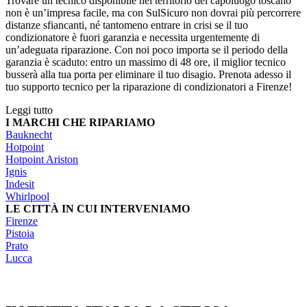
Trovare un tecnico disponibile nel territorio del capoluogo toscano
non è un’impresa facile, ma con SulSicuro non dovrai più percorrere
distanze sfiancanti, né tantomeno entrare in crisi se il tuo
condizionatore è fuori garanzia e necessita urgentemente di
un’adeguata riparazione. Con noi poco importa se il periodo della
garanzia è scaduto: entro un massimo di 48 ore, il miglior tecnico
busserà alla tua porta per eliminare il tuo disagio. Prenota adesso il
tuo supporto tecnico per la riparazione di condizionatori a Firenze!
Leggi tutto
I MARCHI CHE RIPARIAMO
Bauknecht
Hotpoint
Hotpoint Ariston
Ignis
Indesit
Whirlpool
LE CITTÀ IN CUI INTERVENIAMO
Firenze
Pistoia
Prato
Lucca