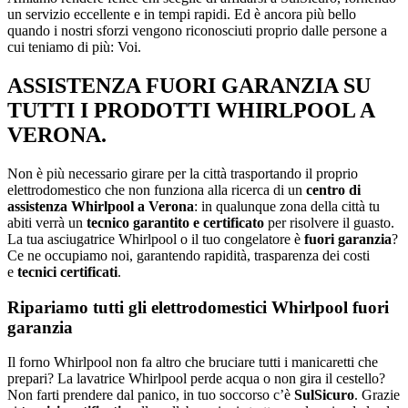
un servizio eccellente e in tempi rapidi. Ed è ancora più bello
quando i nostri sforzi vengono riconosciuti proprio dalle persone a
cui teniamo di più: Voi.
ASSISTENZA FUORI GARANZIA SU
TUTTI I PRODOTTI WHIRLPOOL A
VERONA.
Non è più necessario girare per la città trasportando il proprio
elettrodomestico che non funziona alla ricerca di un
centro di
assistenza Whirlpool a Verona
: in qualunque zona della città tu
abiti verrà un
tecnico garantito e certificato
per risolvere il guasto.
La tua asciugatrice Whirlpool o il tuo congelatore è
fuori garanzia
?
Ce ne occupiamo noi, garantendo rapidità, trasparenza dei costi
e
tecnici certificati
.
Ripariamo tutti gli elettrodomestici Whirlpool fuori
garanzia
Il forno Whirlpool non fa altro che bruciare tutti i manicaretti che
prepari? La lavatrice Whirlpool perde acqua o non gira il cestello?
Non farti prendere dal panico, in tuo soccorso c’è
SulSicuro
. Grazie