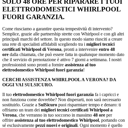
SOLO 48 ORE PER RIPARARE I TUOI
ELETTRODOMESTICI WHIRLPOOL
FUORI GARANZIA.
Come riusciamo a garantire questa tempestività di intervento?
Semplice, grazie alle partnership strette con Whirlpool e con gli altri
principali marchi del settore. In questo modo siamo riusciti a creare
una rete di specialisti affidabili scegliendo tra i
migliori tecnici
certificati Whirlpool di Verona
, pronti a intervenire
entro 48
ore
dalla chiamata, che può essere fatta in qualunque momento dato
che il servizio di prenotazione è attivo 7 giorni a settimana. I nostri
professionisti sono pronti a fornire
assistenza al tuo
elettrodomestico Whirlpool fuori garanzia
!
CERCHI ASSISTENZA WHIRLPOOL A VERONA? DA
OGGI VAI SULSICURO.
Il tuo
elettrodomestico Whirlpool fuori garanzia
fa i capricci e
non funziona come dovrebbe? Non disperarti, non sarà necessario
sostituirlo. Grazie a
SulSicuro
puoi risparmiare tempo e denaro: ti
offriamo un team dei
migliori tecnici certificati Whirlpool a
Verona
, che verranno in tuo soccorso in massimo
48 ore
per
offrire
assistenza al tuo elettrodomestico Whirlpool
, portando con
sé esclusivamente
pezzi nuovi e originali
. Ogni momento è quello