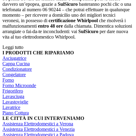
davvero un’epopea, grazie a
SulSicuro
basteranno pochi clic o una
telefonata al numero 06 90244 – che potrai effettuare in qualunque
momento – per ricevere a domicilio uno dei migliori tecnici
veronesi, in possesso di
certificazione Whirlpool
che risolverà i
malfunzionamenti
entro 48 ore
dalla chiamata. Dimentica soluzioni
arrangiate o fai-da-te inconcludenti: vai
SulSicuro
per dare nuova
vita al tuo elettrodomestico Whirlpool.
Leggi tutto
I PRODOTTI CHE RIPARIAMO
Asciugatrice
Cappa Cucina
Condizionatore
Congelatore
Forno
Forno Microonde
Frigorifero
Lavasciuga
Lavastoviglie
Lavatrice
Piano Cottura
LE CITTÀ IN CUI INTERVENIAMO
Assistenza Elettrodomestici a Verona
Assistenza Elettrodomestici a Venezia
Assistenza Elettrodomestici a Padova