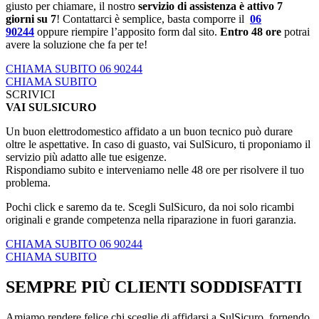
giusto per chiamare, il nostro
servizio di assistenza è attivo 7
giorni su 7
! Contattarci è semplice, basta comporre il
06
90244
oppure riempire l’apposito form dal sito.
Entro 48 ore
potrai
avere la soluzione che fa per te!
CHIAMA SUBITO 06 90244
CHIAMA SUBITO
SCRIVICI
VAI SULSICURO
Un buon elettrodomestico affidato a un buon tecnico può durare
oltre le aspettative. In caso di guasto, vai SulSicuro, ti proponiamo il
servizio più adatto alle tue esigenze.
Rispondiamo subito e interveniamo nelle 48 ore per risolvere il tuo
problema.
Pochi click e saremo da te. Scegli SulSicuro, da noi solo ricambi
originali e grande competenza nella riparazione in fuori garanzia.
CHIAMA SUBITO 06 90244
CHIAMA SUBITO
SEMPRE PIÙ CLIENTI SODDISFATTI
Amiamo rendere felice chi sceglie di affidarsi a SulSicuro, fornendo