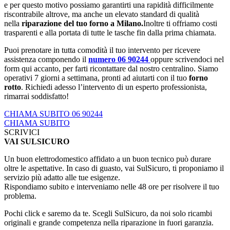
e per questo motivo possiamo garantirti una rapidità difficilmente
riscontrabile altrove, ma anche un elevato standard di qualità
nella
riparazione del tuo forno a Milano.
Inoltre ti offriamo costi
trasparenti e alla portata di tutte le tasche fin dalla prima chiamata.
Puoi prenotare in tutta comodità il tuo intervento per ricevere
assistenza componendo il
numero 06 90244
oppure scrivendoci nel
form qui accanto, per farti ricontattare dal nostro centralino. Siamo
operativi 7 giorni a settimana, pronti ad aiutarti con il tuo
forno
rotto
. Richiedi adesso l’intervento di un esperto professionista,
rimarrai soddisfatto!
CHIAMA SUBITO 06 90244
CHIAMA SUBITO
SCRIVICI
VAI SULSICURO
Un buon elettrodomestico affidato a un buon tecnico può durare
oltre le aspettative. In caso di guasto, vai SulSicuro, ti proponiamo il
servizio più adatto alle tue esigenze.
Rispondiamo subito e interveniamo nelle 48 ore per risolvere il tuo
problema.
Pochi click e saremo da te. Scegli SulSicuro, da noi solo ricambi
originali e grande competenza nella riparazione in fuori garanzia.