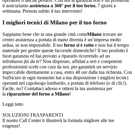
operatore o lasciar perdere. Con noi la garanzia non è un problema:
ti assicuriamo
assistenza a 360° per il tuo forno
, 7 giorni a
settimana. Prenota subito il tuo intervento!
I migliori tecnici di Milano per il tuo forno
Sappiamo bene che in una grande città come
Milano
trovare un
centro assistenza a portata di mano diventa è un’impresa molto
ardua, se non impossibile. Il tuo
forno si è rotto
e non hai il tempo
materiale per gestire queste faccende domestiche? Il tuo prodotto è
fuori garanzia ed hai provato a ripararlo ricorrendo ad un
infruttuoso
fai da te
? Non disperare, affidati a seri e competenti
professionisti scelti con cura da noi, per garantirti un servizio
impeccabile direttamente a casa, entro 48 ore dalla tua richiesta. Con
SulSicuro in ogni momento hai a tua disposizione i migliori tecnici
operanti nel capoluogo lombardo, a portata di telefono (o di clic!).
Facile, no? Contattaci adesso e ottieni la tua assistenza per
la
riparazione del forno a Milano
!
Leggi tutto
SOLUZIONI TRASPARENTI
Il nostro Call Center ti illustrerà la formula migliore alle tue
esigenze!