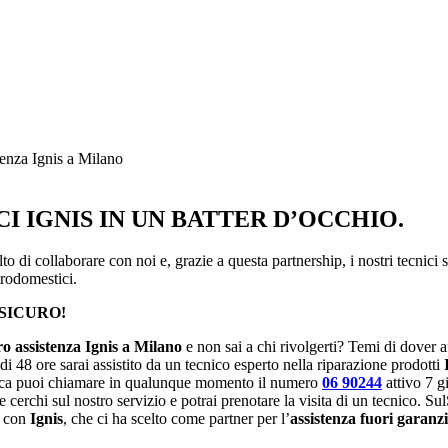
enza Ignis a Milano
 IGNIS IN UN BATTER D’OCCHIO.
 di collaborare con noi e, grazie a questa partnership, i nostri tecnici su
trodomestici.
LSICURO!
ro assistenza Ignis a Milano
e non sai a chi rivolgerti? Temi di dover 
i 48 ore sarai assistito da un tecnico esperto nella riparazione prodotti
ecnica puoi chiamare in qualunque momento il numero
06 90244
attivo 7 g
e cerchi sul nostro servizio e potrai prenotare la visita di un tecnico. 
e con
Ignis
, che ci ha scelto come partner per l’
assistenza fuori garanz