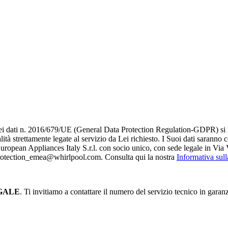
i dati n. 2016/679/UE (General Data Protection Regulation-GDPR) si infor
alità strettamente legate al servizio da Lei richiesto. I S​uoi dati saranno
è European Appliances Italy S.r.l. con socio unico, con sede legale in Via 
_protection_emea@whirlpool.com. Consulta qui la nostra
Informativa sul
GALE
. Ti invitiamo a contattare il numero del servizio tecnico in garan