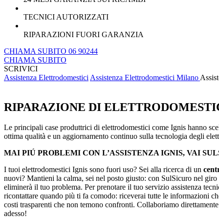
TECNICI AUTORIZZATI
RIPARAZIONI FUORI GARANZIA
CHIAMA SUBITO 06 90244
CHIAMA SUBITO
SCRIVICI
Assistenza Elettrodomestici
Assistenza Elettrodomestici Milano
Assist
RIPARAZIONE DI ELETTRODOMESTICI
Le principali case produttrici di elettrodomestici come Ignis hanno scelto
ottima qualità e un aggiornamento continuo sulla tecnologia degli elet
MAI PIÚ PROBLEMI CON L’ASSISTENZA IGNIS, VAI SU
I tuoi elettrodomestici Ignis sono fuori uso? Sei alla ricerca di un
cent
nuovi? Mantieni la calma, sei nel posto giusto: con SulSicuro nel giro d
eliminerà il tuo problema. Per prenotare il tuo servizio assistenza t
ricontattare quando più ti fa comodo: riceverai tutte le informazioni ch
costi trasparenti che non temono confronti. Collaboriamo direttament
adesso!