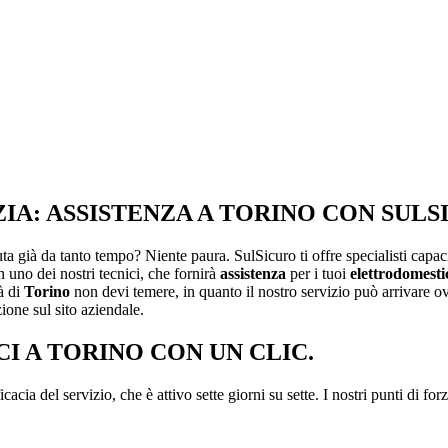
A: ASSISTENZA A TORINO CON SULS
a già da tanto tempo? Niente paura. SulSicuro ti offre specialisti capaci 
n uno dei nostri tecnici, che fornirà
assistenza
per i tuoi
elettrodomesti
tà di
Torino
non devi temere, in quanto il nostro servizio può arrivare o
ione sul sito aziendale.
I A TORINO CON UN CLIC.
acia del servizio, che è attivo sette giorni su sette. I nostri punti di for