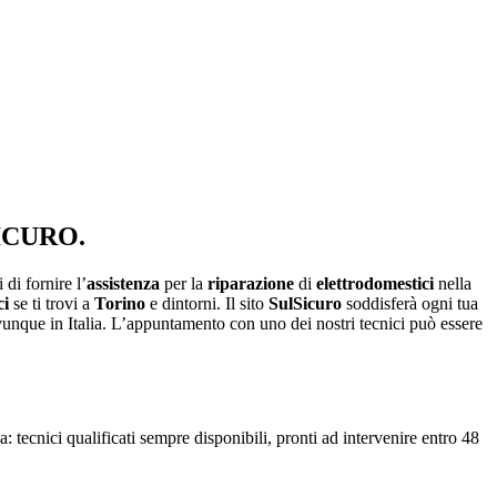
ICURO.
di fornire l’
assistenza
per la
riparazione
di
elettrodomestici
nella
ci
se ti trovi a
Torino
e dintorni.
Il sito
SulSicuro
soddisferà ogni tua
vunque in Italia. L’appuntamento con uno dei nostri tecnici può essere
za: tecnici qualificati sempre disponibili, pronti ad intervenire entro 48