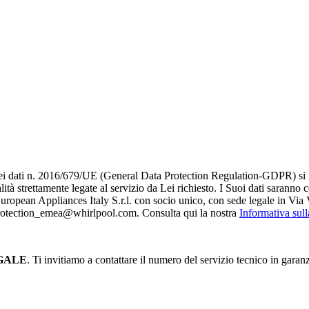
i dati n. 2016/679/UE (General Data Protection Regulation-GDPR) si infor
alità strettamente legate al servizio da Lei richiesto. I S​uoi dati saranno
è European Appliances Italy S.r.l. con socio unico, con sede legale in Via 
_protection_emea@whirlpool.com. Consulta qui la nostra
Informativa sul
GALE
. Ti invitiamo a contattare il numero del servizio tecnico in garan