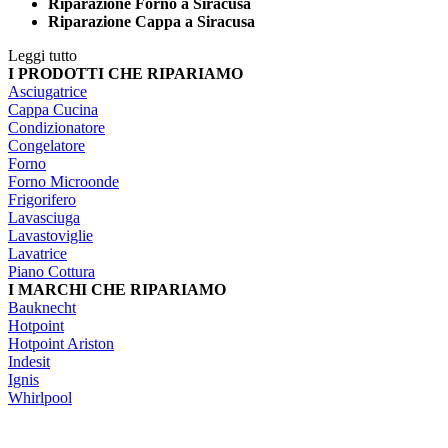
Riparazione Forno a Siracusa
Riparazione Cappa a Siracusa
Leggi tutto
I PRODOTTI CHE RIPARIAMO
Asciugatrice
Cappa Cucina
Condizionatore
Congelatore
Forno
Forno Microonde
Frigorifero
Lavasciuga
Lavastoviglie
Lavatrice
Piano Cottura
I MARCHI CHE RIPARIAMO
Bauknecht
Hotpoint
Hotpoint Ariston
Indesit
Ignis
Whirlpool