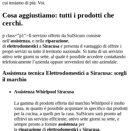
cui teniamo di più: Voi.
Cosa aggiustiamo: tutti i prodotti che
cerchi.
p class=”p1″>
Il servizio offerto da SulSicuro consiste
nell’
assistenza
, e nella
riparazione
,
di
elettrodomestici
a
Siracusa
e presenta il vantaggio di offrire i
propri servizi su tutto il territorio nazionale. Si tratta di un servizio
attivo sette giorni su sette, al quale è possibile accedere contattando
telefonicamente l’azienda oppure servendosi del sito aziendale.
Assistenza tecnica Elettrodomestici a Siracusa: scegli
il marchio
Assistenza Whirlpool Siracusa
La gamma di prodotti offerta dal marchio Whirlpool è molto
vasta, in quanto è possibile acquistare in specifico dai prodotti
per la cucina, a quelli per la casa. SulSicuro sarà pronto ad
offrirvi un servizio efficiente, attivo sette giorni su sette, e
sempre pronto a fornire
assistenza
per
la
riparazione
di
elettrodomestici
a
Siracusa
.