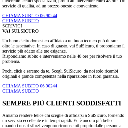
invieremo tecnici specializzati, pronti ad intervenire entro 48 ore. Un
servizio di qualità, ad un prezzo onesto e conveniente.
CHIAMA SUBITO 06 90244
CHIAMA SUBITO
SCRIVICI
VAI SULSICURO
Un buon elettrodomestico affidato a un buon tecnico può durare
oltre le aspettative. In caso di guasto, vai SulSicuro, ti proponiamo il
servizio più adatto alle tue esigenze.
Rispondiamo subito e interveniamo nelle 48 ore per risolvere il tuo
problema.
Pochi click e saremo da te. Scegli SulSicuro, da noi solo ricambi
originali e grande competenza nella riparazione in fuori garanzia.
CHIAMA SUBITO 06 90244
CHIAMA SUBITO
SEMPRE PIÙ CLIENTI SODDISFATTI
Amiamo rendere felice chi sceglie di affidarsi a SulSicuro, fornendo
un servizio eccellente e in tempi rapidi. Ed è ancora più bello
quando i nostri sforzi vengono riconosciuti proprio dalle persone a