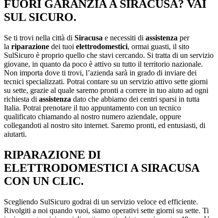
FUORI GARANZIA A SIRACUSA? VAI
SUL SICURO.
Se ti trovi nella città di
Siracusa
e necessiti di
assistenza
per
la
riparazione
dei tuoi
elettrodomestici
, ormai guasti, il sito
SulSicuro è proprio quello che stavi cercando. Si tratta di un servizio
giovane, in quanto da poco è attivo su tutto il territorio nazionale.
Non importa dove ti trovi, l’azienda sarà in grado di inviare dei
tecnici specializzati. Potrai contare su un servizio attivo sette giorni
su sette, grazie al quale saremo pronti a correre in tuo aiuto ad ogni
richiesta di
assistenza
dato che abbiamo dei centri sparsi in tutta
Italia. Potrai prenotare il tuo appuntamento con un tecnico
qualificato chiamando al nostro numero aziendale, oppure
collegandoti al nostro sito internet. Saremo pronti, ed entusiasti, di
aiutarti.
RIPARAZIONE DI
ELETTRODOMESTICI A SIRACUSA
CON UN CLIC.
Scegliendo SulSicuro godrai di un servizio veloce ed efficiente.
Rivolgiti a noi quando vuoi, siamo operativi sette giorni su sette. Ti