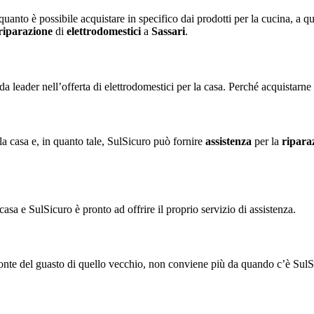
nto è possibile acquistare in specifico dai prodotti per la cucina, a quel
riparazione
di
elettrodomestici
a
Sassari
.
da leader nell’offerta di elettrodomestici per la casa. Perché acquistar
la casa e, in quanto tale, SulSicuro può fornire
assistenza
per la
ripara
a e SulSicuro è pronto ad offrire il proprio servizio di assistenza.
te del guasto di quello vecchio, non conviene più da quando c’è SulSicur