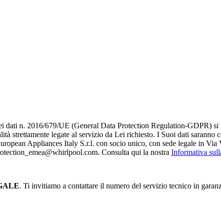
i dati n. 2016/679/UE (General Data Protection Regulation-GDPR) si infor
alità strettamente legate al servizio da Lei richiesto. I S​uoi dati saranno
è European Appliances Italy S.r.l. con socio unico, con sede legale in Via 
_protection_emea@whirlpool.com. Consulta qui la nostra
Informativa sul
GALE
. Ti invitiamo a contattare il numero del servizio tecnico in garan