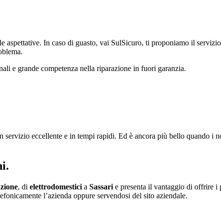
 aspettative. In caso di guasto, vai SulSicuro, ti proponiamo il servizio 
roblema.
nali e grande competenza nella riparazione in fuori garanzia.
 servizio eccellente e in tempi rapidi. Ed è ancora più bello quando i n
i.
azione
, di
elettrodomestici
a
Sassari
e presenta il vantaggio di offrire i p
telefonicamente l’azienda oppure servendosi del sito aziendale.