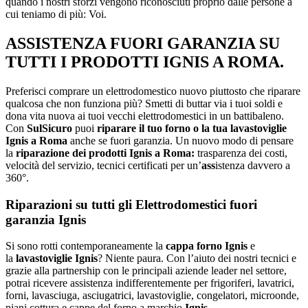
quando i nostri sforzi vengono riconosciuti proprio dalle persone a
cui teniamo di più: Voi.
ASSISTENZA FUORI GARANZIA SU
TUTTI I PRODOTTI IGNIS A ROMA.
Preferisci comprare un elettrodomestico nuovo piuttosto che riparare
qualcosa che non funziona più? Smetti di buttar via i tuoi soldi e
dona vita nuova ai tuoi vecchi elettrodomestici in un battibaleno.
Con
SulSicuro
puoi
riparare il tuo forno o la tua lavastoviglie
Ignis a Roma
anche se fuori garanzia. Un nuovo modo di pensare
la
riparazione dei prodotti Ignis a Roma:
trasparenza dei costi,
velocità del servizio, tecnici certificati per un’
ass
istenza davvero a
360°.
Riparazioni su tutti gli Elettrodomestici fuori
garanzia Ignis
Si sono rotti contemporaneamente la
cappa forno Ignis
e
la
lavastoviglie Ignis
? Niente paura. Con l’aiuto dei nostri tecnici e
grazie alla partnership con le principali aziende leader nel settore,
potrai ricevere assistenza indifferentemente per frigoriferi, lavatrici,
forni, lavasciuga, asciugatrici, lavastoviglie, congelatori, microonde,
piani cottura e cappe del forno a marchio
Ignis
.