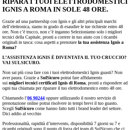
RIPARA I TUOI ELETTRODOMESTICI
IGNIS A ROMA IN SOLE 48 ORE.
Grazie ad una partnership con Ignis e gli altri principali marchi
dell’elettronica, siamo in grado di esaudire le tue richieste entro 48
ore. Non c’è trucco, non c’è inganno Selezioniamo solo i migliori
tecnici della Capitale, pronti a correre in tuo aiuto con i ricambi
originali in tasca: cosa aspetti a prenotare
la tua assistenza Ignis a
Roma?
L’ASSISTENZA IGNIS È DIVENTATA IL TUO CRUCCIO?
VAI SULSICURO.
Non sai più cosa fare con i tuoi elettrodomestici Ignis guasti? Non
aver paura. Grazie a
SulSicuro
potrai fare affidamento
sui
migliori
tecnici certificati Ignis di Roma
, pronti a rispondere ad
ogni tua chiamata per riparare il tuo elettrodomestico entro 48 ore.
Chiamando l’
06 90244
oppure utilizzando il nostro servizio di
prenotazione online potrai risolvere in tempi brevi il tuo guasto.
Scegli
SulSicuro
come hanno fatto tutti i brand leader del settore.
Dici addio al vecchio
Professionalità, rapidità d’intervento, disponibilità 7 giorni su 7 e
ricambi originali sono il punto di forza del team di SulSicuro che ci