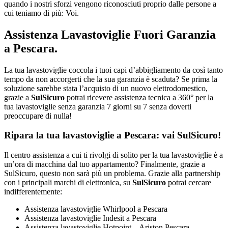
quando i nostri sforzi vengono riconosciuti proprio dalle persone a
cui teniamo di più: Voi.
Assistenza Lavastoviglie Fuori Garanzia
a Pescara.
La tua lavastoviglie coccola i tuoi capi d’abbigliamento da così tanto
tempo da non accorgerti che la sua garanzia è scaduta? Se prima la
soluzione sarebbe stata l’acquisto di un nuovo elettrodomestico,
grazie a
SulSicuro
potrai ricevere assistenza tecnica a 360° per la
tua lavastoviglie senza garanzia 7 giorni su 7 senza doverti
preoccupare di nulla!
Ripara la tua lavastoviglie a Pescara: vai SulSicuro!
Il centro assistenza a cui ti rivolgi di solito per la tua lavastoviglie è a
un’ora di macchina dal tuo appartamento? Finalmente, grazie a
SulSicuro, questo non sarà più un problema. Grazie alla partnership
con i principali marchi di elettronica, su
SulSicuro
potrai cercare
indifferentemente:
Assistenza lavastoviglie Whirlpool a Pescara
Assistenza lavastoviglie Indesit a Pescara
Assistenza lavastoviglie Hotpoint – Ariston Pescara