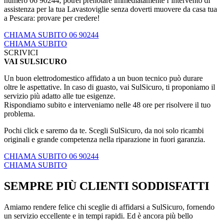
numero 06 90244, potrei prenotare immediatamente l’intervento di
assistenza per la tua Lavastoviglie senza doverti muovere da casa tua
a Pescara: provare per credere!
CHIAMA SUBITO 06 90244
CHIAMA SUBITO
SCRIVICI
VAI SULSICURO
Un buon elettrodomestico affidato a un buon tecnico può durare
oltre le aspettative. In caso di guasto, vai SulSicuro, ti proponiamo il
servizio più adatto alle tue esigenze.
Rispondiamo subito e interveniamo nelle 48 ore per risolvere il tuo
problema.
Pochi click e saremo da te. Scegli SulSicuro, da noi solo ricambi
originali e grande competenza nella riparazione in fuori garanzia.
CHIAMA SUBITO 06 90244
CHIAMA SUBITO
SEMPRE PIÙ CLIENTI SODDISFATTI
Amiamo rendere felice chi sceglie di affidarsi a SulSicuro, fornendo
un servizio eccellente e in tempi rapidi. Ed è ancora più bello