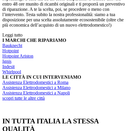
entro 48 ore munito di ricambi originali e ti proporrà un preventivo
di riparazione. A te la scelta, poi, se procedere o meno con
l’intervento. Testa subito la nostra professionalità: siamo a tua
disposizione per una scelta assolutamente ecosostenibile (oltre che
più economica dell’acquisto di un nuovo elettrodomestico!)
Leggi tutto
I MARCHI CHE RIPARIAMO
Bauknecht
Hotpoint
Hotpoint Ariston
Ignis
Indesit
Whirlpool
LE CITTÀ IN CUI INTERVENIAMO
Assistenza Elettrodomestici a Roma
Assistenza Elettrodomestici a Milano
Assistenza Elettrodomestici a Napoli
scopri tutte le altre città
IN TUTTA ITALIA LA STESSA
QUALITÀ