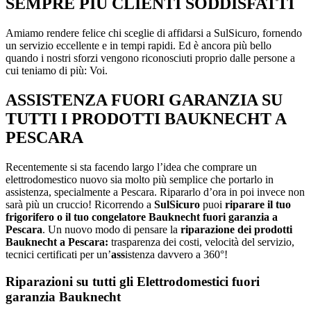
SEMPRE PIÙ CLIENTI SODDISFATTI
Amiamo rendere felice chi sceglie di affidarsi a SulSicuro, fornendo
un servizio eccellente e in tempi rapidi. Ed è ancora più bello
quando i nostri sforzi vengono riconosciuti proprio dalle persone a
cui teniamo di più: Voi.
ASSISTENZA FUORI GARANZIA SU
TUTTI I PRODOTTI BAUKNECHT A
PESCARA
Recentemente si sta facendo largo l’idea che comprare un
elettrodomestico nuovo sia molto più semplice che portarlo in
assistenza, specialmente a Pescara. Ripararlo d’ora in poi invece non
sarà più un cruccio! Ricorrendo a
SulSicuro
puoi
riparare il tuo
frigorifero o il tuo congelatore Bauknecht fuori garanzia a
Pescara
. Un nuovo modo di pensare la
riparazione dei prodotti
Bauknecht a Pescara:
trasparenza dei costi, velocità del servizio,
tecnici certificati per un’
ass
istenza davvero a 360°!
Riparazioni su tutti gli Elettrodomestici fuori
garanzia Bauknecht