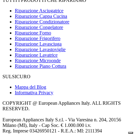
TUTTI I PRODOTTI CHE RIPARIAMO
Riparazione Asciugatrice
Riparazione Cappa Cucina
Riparazione Condizionatore
Riparazione Congelatore
Riparazione Forno
Riparazione Frigorifero
Riparazione Lavasciuga
Riparazione Lavastoviglie
Riparazione Lavatrice
Riparazione Microonde
Riparazione Piano Cottura
SULSICURO
Mappa del Blog
Informativa Privacy
COPYRIGHT @ European Appliances Italy. ALL RIGHTS
RESERVED.
European Appliances Italy S.r.l. - Via Varesina n. 204, 20156
Milano (MI), Italy - Cap Soc. € 1.000.000 i.v.
Reg. Imprese 03426950121 - R.E.A.: MI: 2111394