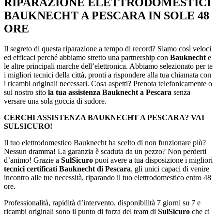
RIPARAZIONE ELETTRODOMESTICI
BAUKNECHT A PESCARA IN SOLE 48
ORE
Il segreto di questa riparazione a tempo di record? Siamo così veloci
ed efficaci perché abbiamo stretto una partnership con
Bauknecht
e
le altre principali marche dell’elettronica. Abbiamo selezionato per te
i migliori tecnici della città, pronti a rispondere alla tua chiamata con
i ricambi originali necessari. Cosa aspetti? Prenota telefonicamente o
sul nostro sito
la tua assistenza Bauknecht a Pescara
senza
versare una sola goccia di sudore.
CERCHI ASSISTENZA BAUKNECHT A PESCARA? VAI
SULSICURO!
Il tuo elettrodomestico Bauknecht ha scelto di non funzionare più?
Nessun dramma! La garanzia è scaduta da un pezzo? Non perderti
d’animo! Grazie a
SulSicuro
puoi avere a tua disposizione i migliori
tecnici certificati Bauknecht di Pescara
, gli unici capaci di venire
incontro alle tue necessità, riparando il tuo elettrodomestico entro 48
ore.
Professionalità, rapidità d’intervento, disponibilità 7 giorni su 7 e
ricambi originali sono il punto di forza del team di
SulSicuro
che ci