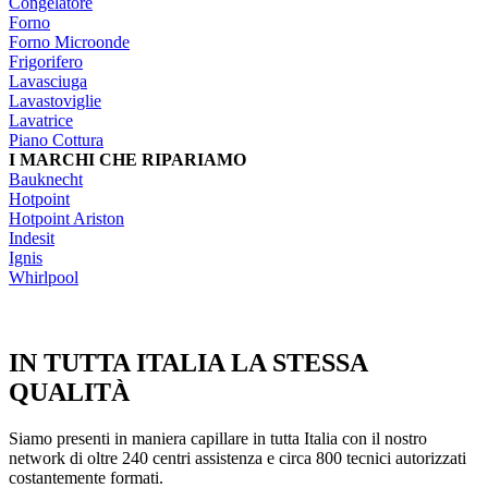
Congelatore
Forno
Forno Microonde
Frigorifero
Lavasciuga
Lavastoviglie
Lavatrice
Piano Cottura
I MARCHI CHE RIPARIAMO
Bauknecht
Hotpoint
Hotpoint Ariston
Indesit
Ignis
Whirlpool
IN TUTTA ITALIA LA STESSA
QUALITÀ
Siamo presenti in maniera capillare in tutta Italia con il nostro
network di oltre 240 centri assistenza e circa 800 tecnici autorizzati
costantemente formati.