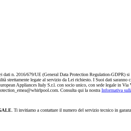
i dati n. 2016/679/UE (General Data Protection Regulation-GDPR) si infor
alità strettamente legate al servizio da Lei richiesto. I S​uoi dati saranno
è European Appliances Italy S.r.l. con socio unico, con sede legale in Via 
_protection_emea@whirlpool.com. Consulta qui la nostra
Informativa sul
GALE
. Ti invitiamo a contattare il numero del servizio tecnico in garan