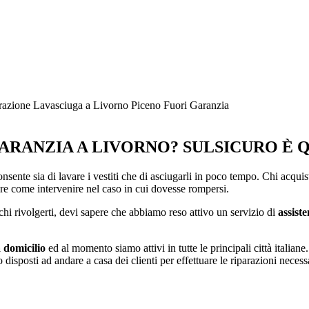
razione Lavasciuga a Livorno Piceno Fuori Garanzia
ARANZIA A LIVORNO? SULSICURO È Q
consente sia di lavare i vestiti che di asciugarli in poco tempo. Chi acqui
re come intervenire nel caso in cui dovesse rompersi.
chi rivolgerti, devi sapere che abbiamo reso attivo un servizio di
assist
a domicilio
ed al momento siamo attivi in tutte le principali città itali
 disposti ad andare a casa dei clienti per effettuare le riparazioni neces