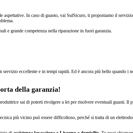
 aspettative. In caso di guasto, vai SulSicuro, ti proponiamo il servizio 
roblema.
nali e grande competenza nella riparazione in fuori garanzia.
 servizio eccellente e in tempi rapidi. Ed è ancora più bello quando i n
orta della garanzia!
oduttrice sai di poterti rivolgere a lei per risolvere eventuali guasti. I
cnica più vicino può essere difficoltoso, perché si tratta di un elettrodo
vizio di
assistenza lavasciuga a Livorno a domicilio
. Tu puoi chiamarc