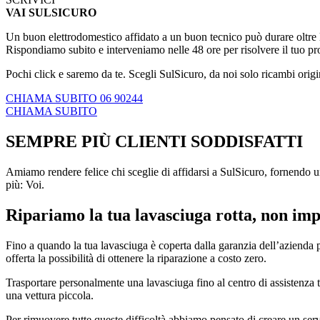
VAI SULSICURO
Un buon elettrodomestico affidato a un buon tecnico può durare oltre le
Rispondiamo subito e interveniamo nelle 48 ore per risolvere il tuo p
Pochi click e saremo da te. Scegli SulSicuro, da noi solo ricambi origi
CHIAMA SUBITO 06 90244
CHIAMA SUBITO
SEMPRE PIÙ CLIENTI SODDISFATTI
Amiamo rendere felice chi sceglie di affidarsi a SulSicuro, fornendo un
più: Voi.
Ripariamo la tua lavasciuga rotta, non imp
Fino a quando la tua lavasciuga è coperta dalla garanzia dell’azienda pr
offerta la possibilità di ottenere la riparazione a costo zero.
Trasportare personalmente una lavasciuga fino al centro di assistenza te
una vettura piccola.
Per rimuovere tutte queste difficoltà abbiamo pensato di creare un ser