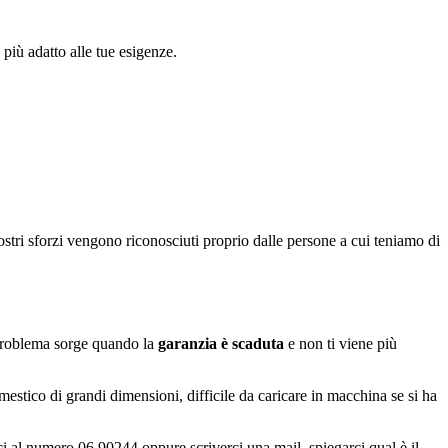
più adatto alle tue esigenze.
ostri sforzi vengono riconosciuti proprio dalle persone a cui teniamo di
l problema sorge quando la
garanzia è scaduta
e non ti viene più
mestico di grandi dimensioni, difficile da caricare in macchina se si ha
i al numero 06 90244 oppure scriverci una mail, spiegarci qual è il