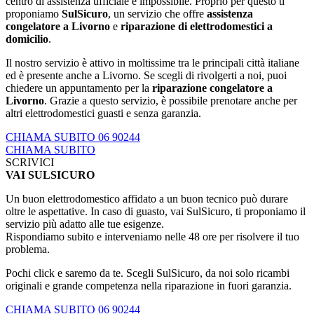
centro di assistenza ufficiale è impossibile. Proprio per questo ti
proponiamo
SulSicuro
, un servizio che offre
assistenza
congelatore a Livorno
e
riparazione di elettrodomestici a
domicilio
.
Il nostro servizio è attivo in moltissime tra le principali città italiane
ed è presente anche a Livorno. Se scegli di rivolgerti a noi, puoi
chiedere un appuntamento per la
riparazione congelatore a
Livorno
. Grazie a questo servizio, è possibile prenotare anche per
altri elettrodomestici guasti e senza garanzia.
CHIAMA SUBITO 06 90244
CHIAMA SUBITO
SCRIVICI
VAI SULSICURO
Un buon elettrodomestico affidato a un buon tecnico può durare
oltre le aspettative. In caso di guasto, vai SulSicuro, ti proponiamo il
servizio più adatto alle tue esigenze.
Rispondiamo subito e interveniamo nelle 48 ore per risolvere il tuo
problema.
Pochi click e saremo da te. Scegli SulSicuro, da noi solo ricambi
originali e grande competenza nella riparazione in fuori garanzia.
CHIAMA SUBITO 06 90244