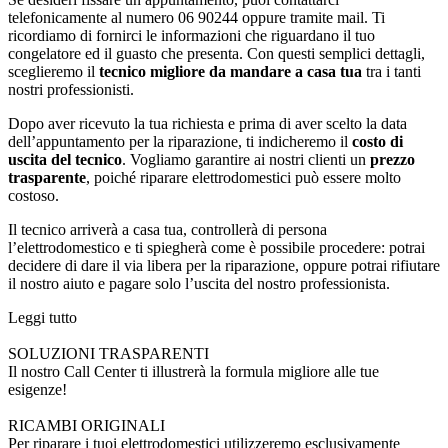
telefonicamente al numero 06 90244 oppure tramite mail. Ti
ricordiamo di fornirci le informazioni che riguardano il tuo
congelatore ed il guasto che presenta. Con questi semplici dettagli,
sceglieremo il
tecnico migliore da mandare a casa tua
tra i tanti
nostri professionisti.
Dopo aver ricevuto la tua richiesta e prima di aver scelto la data
dell’appuntamento per la riparazione, ti indicheremo il
costo di
uscita del tecnico
. Vogliamo garantire ai nostri clienti un
prezzo
trasparente
, poiché riparare elettrodomestici può essere molto
costoso.
Il tecnico arriverà a casa tua, controllerà di persona
l’elettrodomestico e ti spiegherà come è possibile procedere: potrai
decidere di dare il via libera per la riparazione, oppure potrai rifiutare
il nostro aiuto e pagare solo l’uscita del nostro professionista.
Leggi tutto
SOLUZIONI TRASPARENTI
Il nostro Call Center ti illustrerà la formula migliore alle tue
esigenze!
RICAMBI ORIGINALI
Per riparare i tuoi elettrodomestici utilizzeremo esclusivamente