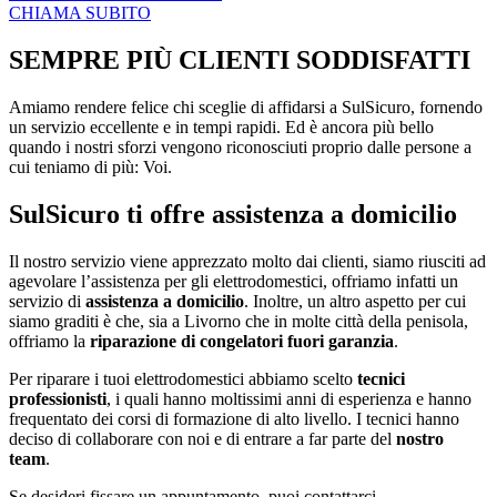
CHIAMA SUBITO
SEMPRE PIÙ CLIENTI SODDISFATTI
Amiamo rendere felice chi sceglie di affidarsi a SulSicuro, fornendo
un servizio eccellente e in tempi rapidi. Ed è ancora più bello
quando i nostri sforzi vengono riconosciuti proprio dalle persone a
cui teniamo di più: Voi.
SulSicuro ti offre assistenza a domicilio
Il nostro servizio viene apprezzato molto dai clienti, siamo riusciti ad
agevolare l’assistenza per gli elettrodomestici, offriamo infatti un
servizio di
assistenza a domicilio
. Inoltre, un altro aspetto per cui
siamo graditi è che, sia a Livorno che in molte città della penisola,
offriamo la
riparazione di congelatori fuori garanzia
.
Per riparare i tuoi elettrodomestici abbiamo scelto
tecnici
professionisti
, i quali hanno moltissimi anni di esperienza e hanno
frequentato dei corsi di formazione di alto livello. I tecnici hanno
deciso di collaborare con noi e di entrare a far parte del
nostro
team
.
Se desideri fissare un appuntamento, puoi contattarci