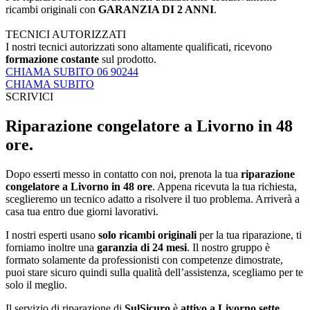
ricambi originali con
GARANZIA DI 2 ANNI
.
TECNICI AUTORIZZATI
I nostri tecnici autorizzati sono altamente qualificati, ricevono
formazione costante
sul prodotto.
CHIAMA SUBITO 06 90244
CHIAMA SUBITO
SCRIVICI
Riparazione congelatore a Livorno in 48
ore.
Dopo esserti messo in contatto con noi, prenota la tua
riparazione
congelatore a Livorno in 48 ore
. Appena ricevuta la tua richiesta,
sceglieremo un tecnico adatto a risolvere il tuo problema. Arriverà a
casa tua entro due giorni lavorativi.
I nostri esperti usano
solo ricambi originali
per la tua riparazione, ti
forniamo inoltre una
garanzia di 24 mesi
. Il nostro gruppo è
formato solamente da professionisti con competenze dimostrate,
puoi stare sicuro quindi sulla qualità dell’assistenza, scegliamo per te
solo il meglio.
Il servizio di riparazione di
SulSicuro
è
attivo a Livorno sette