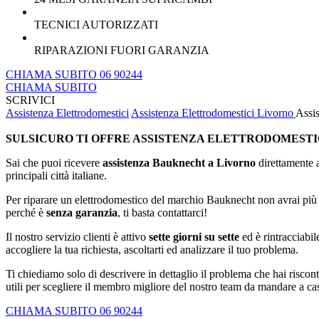
TECNICI AUTORIZZATI
RIPARAZIONI FUORI GARANZIA
CHIAMA SUBITO 06 90244
CHIAMA SUBITO
SCRIVICI
Assistenza Elettrodomestici
Assistenza Elettrodomestici Livorno
Assi
SULSICURO TI OFFRE ASSISTENZA ELETTRODOMESTI
Sai che puoi ricevere
assistenza Bauknecht a Livorno
direttamente
principali città italiane.
Per riparare un elettrodomestico del marchio Bauknecht non avrai più bi
perché è
senza garanzia
, ti basta contattarci!
Il nostro servizio clienti è attivo
sette giorni su sette
ed è rintracciabil
accogliere la tua richiesta, ascoltarti ed analizzare il tuo problema.
Ti chiediamo solo di descrivere in dettaglio il problema che hai riscont
utili per scegliere il membro migliore del nostro team da mandare a cas
CHIAMA SUBITO 06 90244