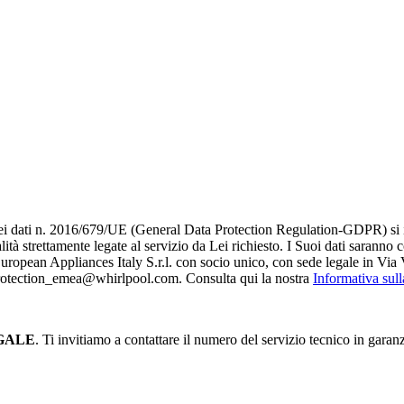
i dati n. 2016/679/UE (General Data Protection Regulation-GDPR) si infor
alità strettamente legate al servizio da Lei richiesto. I S​uoi dati saranno
è European Appliances Italy S.r.l. con socio unico, con sede legale in Via 
_protection_emea@whirlpool.com. Consulta qui la nostra
Informativa sul
GALE
. Ti invitiamo a contattare il numero del servizio tecnico in garan