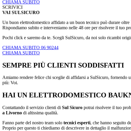
CHIAMA SUBITO
SCRIVICI
VAI SULSICURO
Un buon elettrodomestico affidato a un buon tecnico può durare oltre le
Rispondiamo subito e interveniamo nelle 48 ore per risolvere il tuo p
Pochi click e saremo da te. Scegli SulSicuro, da noi solo ricambi origi
CHIAMA SUBITO 06 90244
CHIAMA SUBITO
SEMPRE PIÙ CLIENTI SODDISFATTI
Amiamo rendere felice chi sceglie di affidarsi a SulSicuro, fornendo un
più: Voi.
HAI UN ELETTRODOMESTICO BAUKN
Contattando il servizio clienti di
Sul Sicuro
potrai risolvere il tuo pro
a Livorno
di altissima qualità.
Fanno parte del nostro team solo
tecnici esperti
, che hanno seguito d
Proprio per questo ti chiediamo di descrivere in dettaglio il malfunzion