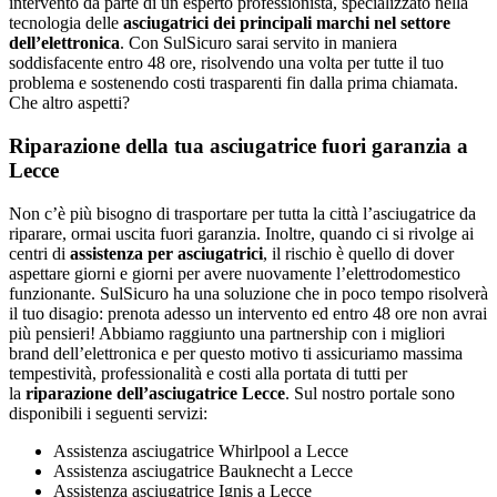
intervento da parte di un esperto professionista, specializzato nella
tecnologia delle
asciugatrici dei principali marchi nel settore
dell’elettronica
. Con SulSicuro sarai servito in maniera
soddisfacente entro 48 ore, risolvendo una volta per tutte il tuo
problema e sostenendo costi trasparenti fin dalla prima chiamata.
Che altro aspetti?
Riparazione della tua asciugatrice fuori garanzia a
Lecce
Non c’è più bisogno di trasportare per tutta la città l’asciugatrice da
riparare, ormai uscita fuori garanzia. Inoltre, quando ci si rivolge ai
centri di
assistenza per asciugatrici
, il rischio è quello di dover
aspettare giorni e giorni per avere nuovamente l’elettrodomestico
funzionante. SulSicuro ha una soluzione che in poco tempo risolverà
il tuo disagio: prenota adesso un intervento ed entro 48 ore non avrai
più pensieri! Abbiamo raggiunto una partnership con i migliori
brand dell’elettronica e per questo motivo ti assicuriamo massima
tempestività, professionalità e costi alla portata di tutti per
la
riparazione dell’asciugatrice Lecce
. Sul nostro portale sono
disponibili i seguenti servizi:
Assistenza asciugatrice Whirlpool a Lecce
Assistenza asciugatrice Bauknecht a Lecce
Assistenza asciugatrice Ignis a Lecce