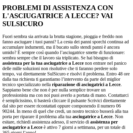
PROBLEMI DI ASSISTENZA CON
L'ASCIUGATRICE A LECCE? VAI
SULSICURO
Fuori sembra sia arrivata la brutta stagione, pioggia e freddo non
fanno asciugare i tuoi panni? La cesta dei panni sporchi continua ad
accumulare indumenti, ma il bucato sullo stendi panni è ancora
umido? È sempre così quando l’asciugatrice smette di funzionare:
sembra sempre che il lavoro sia triplicato. Se hai bisogno di
assistenza per la tua asciugatrice a Lecce
non entrare nel panico
delle mille soluzioni non risolutive che ti faranno perdere solo
tempo, vai direttamente SulSicuro e risolvi il problema. Entro 48 ore
dalla tua richiesta ti garantiamo l’intervento da parte del miglior
tecnico specializzato nella
riparazione di asciugatrici a Lecce
.
Sappiamo bene che non è per nulla semplice trovare un
professionista ma con noi puoi averlo a portata di mano. Contattarci
è semplicissimo, ti basterà cliccare il pulsante Scrivici direttamente
dal sito per essere ricontattati oppure componendo il numero 06
90244. In meno di quel che credi, un nostro tecnico busserà alla tua
porta per riparare il problema alla tua
asciugatrice a Lecce
. Non
esitare, richiedi assistenza adesso, il servizio di
assistenza per
asciugatrice a Lecce
è attivo 7 giorni a settimana, per un totale di
365 giorni l’anno!