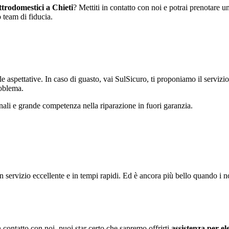
ttrodomestici a Chieti
? Mettiti in contatto con noi e potrai prenotare
 team di fiducia.
 aspettative. In caso di guasto, vai SulSicuro, ti proponiamo il servizio 
roblema.
nali e grande competenza nella riparazione in fuori garanzia.
 servizio eccellente e in tempi rapidi. Ed è ancora più bello quando i n
 contatto con noi, puoi star certo che sapremo offrirti
assistenza per el