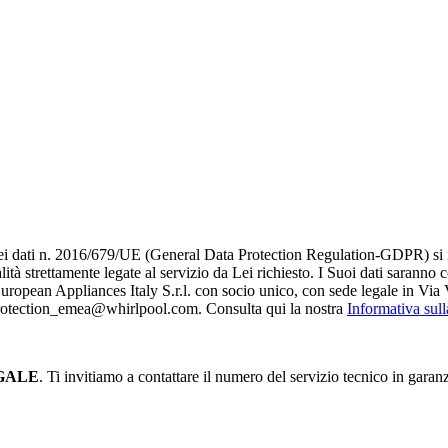
i dati n. 2016/679/UE (General Data Protection Regulation-GDPR) si infor
alità strettamente legate al servizio da Lei richiesto. I S​uoi dati saranno
è European Appliances Italy S.r.l. con socio unico, con sede legale in Via 
_protection_emea@whirlpool.com. Consulta qui la nostra
Informativa sul
GALE
. Ti invitiamo a contattare il numero del servizio tecnico in garan