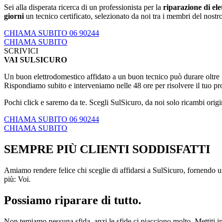
Sei alla disperata ricerca di un professionista per la
riparazione di ele
giorni
un tecnico certificato, selezionato da noi tra i membri del nostro
CHIAMA SUBITO 06 90244
CHIAMA SUBITO
SCRIVICI
VAI SULSICURO
Un buon elettrodomestico affidato a un buon tecnico può durare oltre le
Rispondiamo subito e interveniamo nelle 48 ore per risolvere il tuo p
Pochi click e saremo da te. Scegli SulSicuro, da noi solo ricambi origi
CHIAMA SUBITO 06 90244
CHIAMA SUBITO
SEMPRE PIÙ CLIENTI SODDISFATTI
Amiamo rendere felice chi sceglie di affidarsi a SulSicuro, fornendo un
più: Voi.
Possiamo riparare di tutto.
Non temiamo nessuna sfida, anzi le sfide ci piacciono molto. Mettiti in