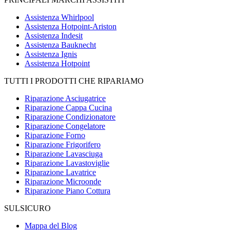
Assistenza Whirlpool
Assistenza Hotpoint-Ariston
Assistenza Indesit
Assistenza Bauknecht
Assistenza Ignis
Assistenza Hotpoint
TUTTI I PRODOTTI CHE RIPARIAMO
Riparazione Asciugatrice
Riparazione Cappa Cucina
Riparazione Condizionatore
Riparazione Congelatore
Riparazione Forno
Riparazione Frigorifero
Riparazione Lavasciuga
Riparazione Lavastoviglie
Riparazione Lavatrice
Riparazione Microonde
Riparazione Piano Cottura
SULSICURO
Mappa del Blog