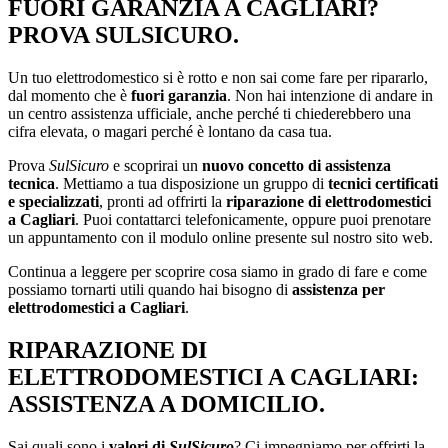
FUORI GARANZIA A CAGLIARI?
PROVA SULSICURO.
Un tuo elettrodomestico si è rotto e non sai come fare per ripararlo,
dal momento che è
fuori garanzia
. Non hai intenzione di andare in
un centro assistenza ufficiale, anche perché ti chiederebbero una
cifra elevata, o magari perché è lontano da casa tua.
Prova
SulSicuro
e scoprirai un
nuovo concetto di assistenza
tecnica
. Mettiamo a tua disposizione un gruppo di
tecnici certificati
e specializzati
, pronti ad offrirti la
riparazione di elettrodomestici
a Cagliari
. Puoi contattarci telefonicamente, oppure puoi prenotare
un appuntamento con il modulo online presente sul nostro sito web.
Continua a leggere per scoprire cosa siamo in grado di fare e come
possiamo tornarti utili quando hai bisogno di
assistenza per
elettrodomestici a Cagliari
.
RIPARAZIONE DI
ELETTRODOMESTICI A CAGLIARI:
ASSISTENZA A DOMICILIO.
Sai quali sono i
valori di
SulSicuro
? Ci impegniamo per offrirti la