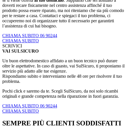
se ti viene offerta
al tuo domicilio
. Sappiamo che sei abituato a
doverti recare fisicamente nel centro assistenza affinché il tuo
prodotto possa essere riparato, ma noi riteniamo che sia più comodo
per te restare a casa. Contattaci e spiegaci il tuo problema, ci
occuperemo noi di organizzare tutto il necessario per garantirti
l’assistenza di cui hai bisogno.
CHIAMA SUBITO 06 90244
CHIAMA SUBITO
SCRIVICI
VAI SULSICURO
Un buon elettrodomestico affidato a un buon tecnico può durare
oltre le aspettative. In caso di guasto, vai SulSicuro, ti proponiamo il
servizio più adatto alle tue esigenze.
Rispondiamo subito e interveniamo nelle 48 ore per risolvere il tuo
problema.
Pochi click e saremo da te. Scegli SulSicuro, da noi solo ricambi
originali e grande competenza nella riparazione in fuori garanzia.
CHIAMA SUBITO 06 90244
CHIAMA SUBITO
SEMPRE PIÙ CLIENTI SODDISFATTI