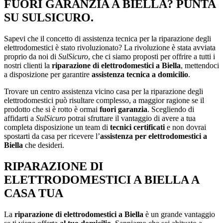
FUORI GARANZIA A BIELLA? PUNTA
SU SULSICURO.
Sapevi che il concetto di assistenza tecnica per la riparazione degli
elettrodomestici è stato rivoluzionato? La rivoluzione è stata avviata
proprio da noi di
SulSicuro
, che ci siamo proposti per offrire a tutti i
nostri clienti la
riparazione di elettrodomestici a Biella
, mettendoci
a disposizione per garantire
assistenza tecnica a domicilio
.
Trovare un centro assistenza vicino casa per la riparazione degli
elettrodomestici può risultare complesso, a maggior ragione se il
prodotto che si è rotto è ormai
fuori garanzia
. Scegliendo di
affidarti a
SulSicuro
potrai sfruttare il vantaggio di avere a tua
completa disposizione un team di
tecnici certificati
e non dovrai
spostarti da casa per ricevere l’
assistenza per elettrodomestici a
Biella
che desideri.
RIPARAZIONE DI
ELETTRODOMESTICI A BIELLA A
CASA TUA
La
riparazione di elettrodomestici a Biella
è un grande vantaggio