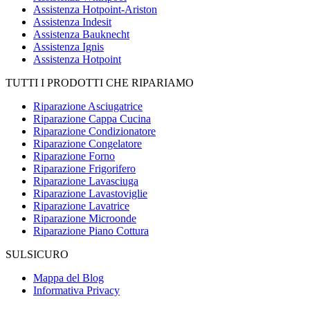
Assistenza Hotpoint-Ariston
Assistenza Indesit
Assistenza Bauknecht
Assistenza Ignis
Assistenza Hotpoint
TUTTI I PRODOTTI CHE RIPARIAMO
Riparazione Asciugatrice
Riparazione Cappa Cucina
Riparazione Condizionatore
Riparazione Congelatore
Riparazione Forno
Riparazione Frigorifero
Riparazione Lavasciuga
Riparazione Lavastoviglie
Riparazione Lavatrice
Riparazione Microonde
Riparazione Piano Cottura
SULSICURO
Mappa del Blog
Informativa Privacy