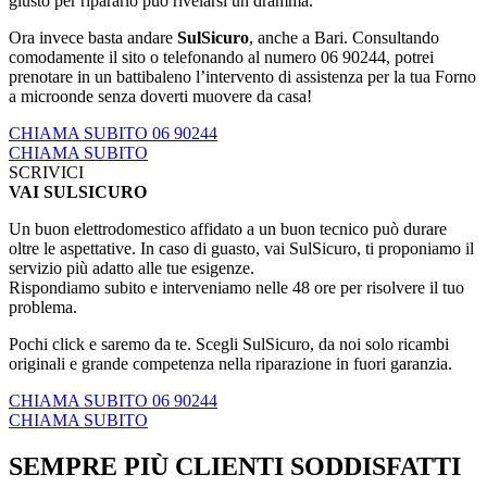
giusto per ripararlo può rivelarsi un dramma.
Ora invece basta andare
SulSicuro
, anche a Bari. Consultando
comodamente il sito o telefonando al numero 06 90244, potrei
prenotare in un battibaleno l’intervento di assistenza per la tua Forno
a microonde senza doverti muovere da casa!
CHIAMA SUBITO 06 90244
CHIAMA SUBITO
SCRIVICI
VAI SULSICURO
Un buon elettrodomestico affidato a un buon tecnico può durare
oltre le aspettative. In caso di guasto, vai SulSicuro, ti proponiamo il
servizio più adatto alle tue esigenze.
Rispondiamo subito e interveniamo nelle 48 ore per risolvere il tuo
problema.
Pochi click e saremo da te. Scegli SulSicuro, da noi solo ricambi
originali e grande competenza nella riparazione in fuori garanzia.
CHIAMA SUBITO 06 90244
CHIAMA SUBITO
SEMPRE PIÙ CLIENTI SODDISFATTI