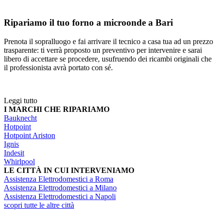
Ripariamo il tuo forno a microonde a Bari
Prenota il sopralluogo e fai arrivare il tecnico a casa tua ad un prezzo
trasparente: ti verrà proposto un preventivo per intervenire e sarai
libero di accettare se procedere, usufruendo dei ricambi originali che
il professionista avrà portato con sé.
Leggi tutto
I MARCHI CHE RIPARIAMO
Bauknecht
Hotpoint
Hotpoint Ariston
Ignis
Indesit
Whirlpool
LE CITTÀ IN CUI INTERVENIAMO
Assistenza Elettrodomestici a Roma
Assistenza Elettrodomestici a Milano
Assistenza Elettrodomestici a Napoli
scopri tutte le altre città