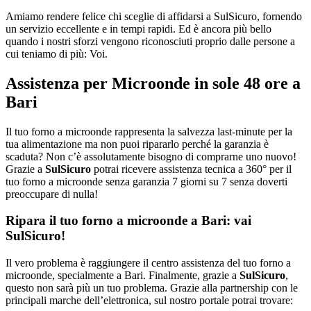
Amiamo rendere felice chi sceglie di affidarsi a SulSicuro, fornendo
un servizio eccellente e in tempi rapidi. Ed è ancora più bello
quando i nostri sforzi vengono riconosciuti proprio dalle persone a
cui teniamo di più: Voi.
Assistenza per Microonde in sole 48 ore a
Bari
Il tuo forno a microonde rappresenta la salvezza last-minute per la
tua alimentazione ma non puoi ripararlo perché la garanzia è
scaduta? Non c’è assolutamente bisogno di comprarne uno nuovo!
Grazie a
SulSicuro
potrai ricevere assistenza tecnica a 360° per il
tuo forno a microonde senza garanzia 7 giorni su 7 senza doverti
preoccupare di nulla!
Ripara il tuo forno a microonde a Bari: vai
SulSicuro!
Il vero problema è raggiungere il centro assistenza del tuo forno a
microonde, specialmente a Bari. Finalmente, grazie a
SulSicuro
,
questo non sarà più un tuo problema. Grazie alla partnership con le
principali marche dell’elettronica, sul nostro portale potrai trovare: