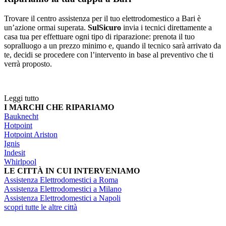
Trovare il centro assistenza per il tuo elettrodomestico a Bari è
un’azione ormai superata.
SulSicuro
invia i tecnici direttamente a
casa tua per effettuare ogni tipo di riparazione: prenota il tuo
sopralluogo a un prezzo minimo e, quando il tecnico sarà arrivato da
te, decidi se procedere con l’intervento in base al preventivo che ti
verrà proposto.
Leggi tutto
I MARCHI CHE RIPARIAMO
Bauknecht
Hotpoint
Hotpoint Ariston
Ignis
Indesit
Whirlpool
LE CITTÀ IN CUI INTERVENIAMO
Assistenza Elettrodomestici a Roma
Assistenza Elettrodomestici a Milano
Assistenza Elettrodomestici a Napoli
scopri tutte le altre città