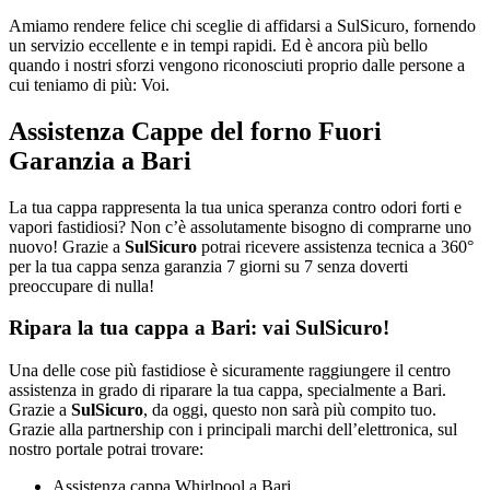
Amiamo rendere felice chi sceglie di affidarsi a SulSicuro, fornendo
un servizio eccellente e in tempi rapidi. Ed è ancora più bello
quando i nostri sforzi vengono riconosciuti proprio dalle persone a
cui teniamo di più: Voi.
Assistenza Cappe del forno Fuori
Garanzia a Bari
La tua cappa rappresenta la tua unica speranza contro odori forti e
vapori fastidiosi? Non c’è assolutamente bisogno di comprarne uno
nuovo! Grazie a
SulSicuro
potrai ricevere assistenza tecnica a 360°
per la tua cappa senza garanzia 7 giorni su 7 senza doverti
preoccupare di nulla!
Ripara la tua cappa a Bari: vai SulSicuro!
Una delle cose più fastidiose è sicuramente raggiungere il centro
assistenza in grado di riparare la tua cappa, specialmente a Bari.
Grazie a
SulSicuro
, da oggi, questo non sarà più compito tuo.
Grazie alla partnership con i principali marchi dell’elettronica, sul
nostro portale potrai trovare:
Assistenza cappa Whirlpool a Bari