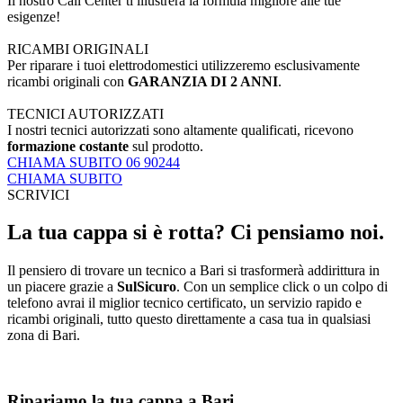
Il nostro Call Center ti illustrerà la formula migliore alle tue
esigenze!
RICAMBI ORIGINALI
Per riparare i tuoi elettrodomestici utilizzeremo esclusivamente
ricambi originali con
GARANZIA DI 2 ANNI
.
TECNICI AUTORIZZATI
I nostri tecnici autorizzati sono altamente qualificati, ricevono
formazione costante
sul prodotto.
CHIAMA SUBITO 06 90244
CHIAMA SUBITO
SCRIVICI
La tua cappa si è rotta? Ci pensiamo noi.
Il pensiero di trovare un tecnico a Bari si trasformerà addirittura in
un piacere grazie a
SulSicuro
. Con un semplice click o un colpo di
telefono avrai il miglior tecnico certificato, un servizio rapido e
ricambi originali, tutto questo direttamente a casa tua in qualsiasi
zona di Bari.
Ripariamo la tua cappa a Bari