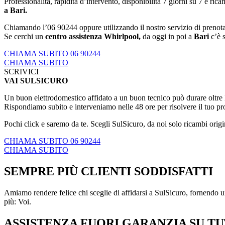
Professionalità, rapidità d’intervento, disponibilità 7 giorni su 7 e ric
a Bari.
Chiamando l’06 90244 oppure utilizzando il nostro servizio di prenotaz
Se cerchi un
centro assistenza Whirlpool,
da oggi in poi a
Bari
c’è 
CHIAMA SUBITO 06 90244
CHIAMA SUBITO
SCRIVICI
VAI SULSICURO
Un buon elettrodomestico affidato a un buon tecnico può durare oltre le
Rispondiamo subito e interveniamo nelle 48 ore per risolvere il tuo p
Pochi click e saremo da te. Scegli SulSicuro, da noi solo ricambi origi
CHIAMA SUBITO 06 90244
CHIAMA SUBITO
SEMPRE PIÙ CLIENTI SODDISFATTI
Amiamo rendere felice chi sceglie di affidarsi a SulSicuro, fornendo un
più: Voi.
ASSISTENZA FUORI GARANZIA SU TU