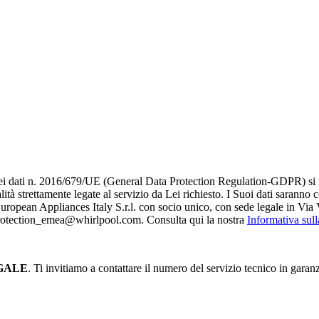
i dati n. 2016/679/UE (General Data Protection Regulation-GDPR) si infor
alità strettamente legate al servizio da Lei richiesto. I S​uoi dati saranno
è European Appliances Italy S.r.l. con socio unico, con sede legale in Via 
_protection_emea@whirlpool.com. Consulta qui la nostra
Informativa sul
GALE
. Ti invitiamo a contattare il numero del servizio tecnico in garan