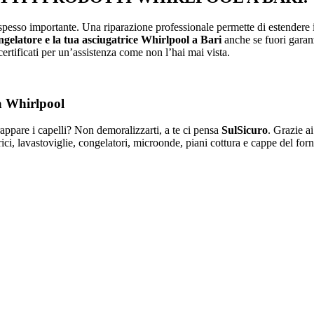
so importante. Una riparazione professionale permette di estendere in man
ongelatore e la tua asciugatrice Whirlpool a Bari
anche se fuori gara
 certificati per un’assistenza come non l’hai mai vista.
ia Whirlpool
trappare i capelli? Non demoralizzarti, a te ci pensa
SulSicuro
. Grazie ai
atrici, lavastoviglie, congelatori, microonde, piani cottura e cappe del f