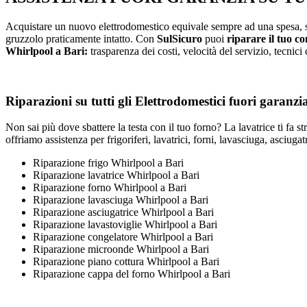
Acquistare un nuovo elettrodomestico equivale sempre ad una spesa, spes
gruzzolo praticamente intatto. Con
SulSicuro
puoi
riparare il tuo c
Whirlpool a Bari:
trasparenza dei costi, velocità del servizio, tecnici
Riparazioni su tutti gli Elettrodomestici fuori garanz
Non sai più dove sbattere la testa con il tuo forno? La lavatrice ti fa s
offriamo assistenza per frigoriferi, lavatrici, forni, lavasciuga, asciug
Riparazione frigo Whirlpool a Bari
Riparazione lavatrice Whirlpool a Bari
Riparazione forno Whirlpool a Bari
Riparazione lavasciuga Whirlpool a Bari
Riparazione asciugatrice Whirlpool a Bari
Riparazione lavastoviglie Whirlpool a Bari
Riparazione congelatore Whirlpool a Bari
Riparazione microonde Whirlpool a Bari
Riparazione piano cottura Whirlpool a Bari
Riparazione cappa del forno Whirlpool a Bari