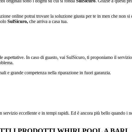
ambi originali sono i dogmi su cui si fonda
SulSicuro
. Grazie a questi pr
ione online potrai trovare la soluzione giusta per te in men che non si 
solo
SulSicuro,
che arriva a casa tua.
 aspettative. In caso di guasto, vai SulSicuro, ti proponiamo il servizio 
roblema.
nali e grande competenza nella riparazione in fuori garanzia.
 servizio eccellente e in tempi rapidi. Ed è ancora più bello quando i n
TTI I PRODOTTI WHIRLPOOL A BARI.