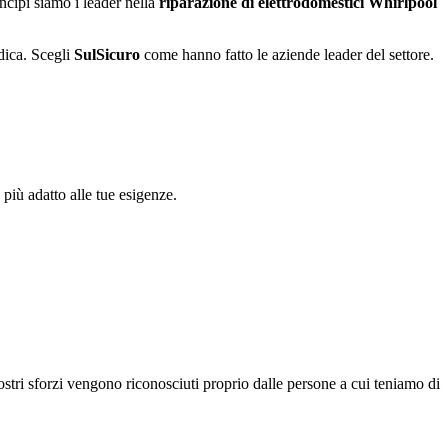
incipi siamo i leader nella
riparazione di elettrodomestici Whirlpool
dica. Scegli
SulSicuro
come hanno fatto le aziende leader del settore.
più adatto alle tue esigenze.
ostri sforzi vengono riconosciuti proprio dalle persone a cui teniamo di