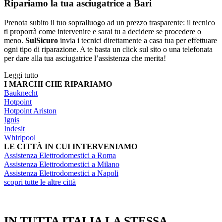
Ripariamo la tua asciugatrice a Bari
Prenota subito il tuo sopralluogo ad un prezzo trasparente: il tecnico
ti proporrà come intervenire e sarai tu a decidere se procedere o
meno.
SulSicuro
invia i tecnici direttamente a casa tua per effettuare
ogni tipo di riparazione. A te basta un click sul sito o una telefonata
per dare alla tua asciugatrice l’assistenza che merita!
Leggi tutto
I MARCHI CHE RIPARIAMO
Bauknecht
Hotpoint
Hotpoint Ariston
Ignis
Indesit
Whirlpool
LE CITTÀ IN CUI INTERVENIAMO
Assistenza Elettrodomestici a Roma
Assistenza Elettrodomestici a Milano
Assistenza Elettrodomestici a Napoli
scopri tutte le altre città
IN TUTTA ITALIA LA STESSA