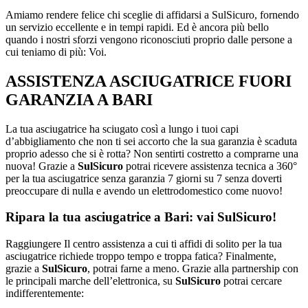
Amiamo rendere felice chi sceglie di affidarsi a SulSicuro, fornendo
un servizio eccellente e in tempi rapidi. Ed è ancora più bello
quando i nostri sforzi vengono riconosciuti proprio dalle persone a
cui teniamo di più: Voi.
ASSISTENZA ASCIUGATRICE FUORI
GARANZIA A BARI
La tua asciugatrice ha sciugato così a lungo i tuoi capi
d’abbigliamento che non ti sei accorto che la sua garanzia è scaduta
proprio adesso che si è rotta? Non sentirti costretto a comprarne una
nuova! Grazie a
SulSicuro
potrai ricevere assistenza tecnica a 360°
per la tua asciugatrice senza garanzia 7 giorni su 7 senza doverti
preoccupare di nulla e avendo un elettrodomestico come nuovo!
Ripara la tua asciugatrice a Bari: vai SulSicuro!
Raggiungere Il centro assistenza a cui ti affidi di solito per la tua
asciugatrice richiede troppo tempo e troppa fatica? Finalmente,
grazie a
SulSicuro
, potrai farne a meno. Grazie alla partnership con
le principali marche dell’elettronica, su
SulSicuro
potrai cercare
indifferentemente: