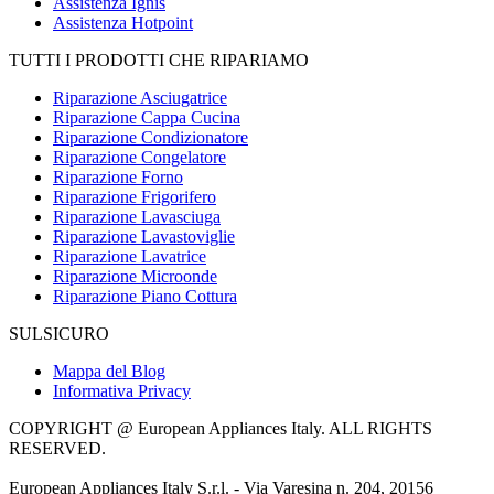
Assistenza Ignis
Assistenza Hotpoint
TUTTI I PRODOTTI CHE RIPARIAMO
Riparazione Asciugatrice
Riparazione Cappa Cucina
Riparazione Condizionatore
Riparazione Congelatore
Riparazione Forno
Riparazione Frigorifero
Riparazione Lavasciuga
Riparazione Lavastoviglie
Riparazione Lavatrice
Riparazione Microonde
Riparazione Piano Cottura
SULSICURO
Mappa del Blog
Informativa Privacy
COPYRIGHT @ European Appliances Italy. ALL RIGHTS
RESERVED.
European Appliances Italy S.r.l. - Via Varesina n. 204, 20156