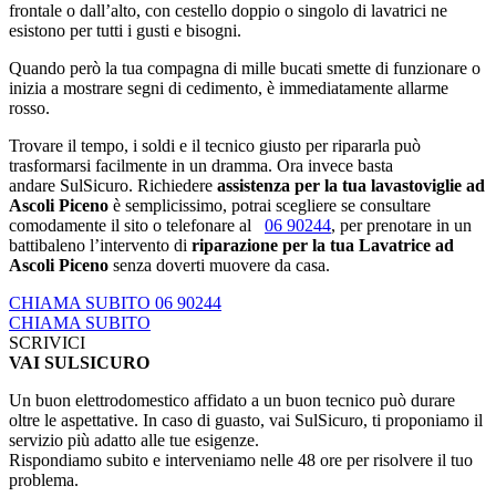
frontale o dall’alto, con cestello doppio o singolo di lavatrici ne
esistono per tutti i gusti e bisogni.
Quando però la tua compagna di mille bucati smette di funzionare o
inizia a mostrare segni di cedimento, è immediatamente allarme
rosso.
Trovare il tempo, i soldi e il tecnico giusto per ripararla può
trasformarsi facilmente in un dramma. Ora invece basta
andare SulSicuro. Richiedere
assistenza per la tua lavastoviglie ad
Ascoli Piceno
è semplicissimo, potrai scegliere se consultare
comodamente il sito o telefonare al
06 90244
, per prenotare in un
battibaleno l’intervento di
riparazione per la tua Lavatrice ad
Ascoli Piceno
senza doverti muovere da casa.
CHIAMA SUBITO 06 90244
CHIAMA SUBITO
SCRIVICI
VAI SULSICURO
Un buon elettrodomestico affidato a un buon tecnico può durare
oltre le aspettative. In caso di guasto, vai SulSicuro, ti proponiamo il
servizio più adatto alle tue esigenze.
Rispondiamo subito e interveniamo nelle 48 ore per risolvere il tuo
problema.