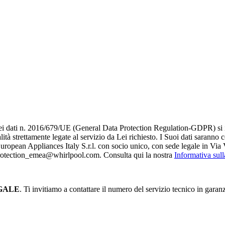
i dati n. 2016/679/UE (General Data Protection Regulation-GDPR) si infor
alità strettamente legate al servizio da Lei richiesto. I S​uoi dati saranno
è European Appliances Italy S.r.l. con socio unico, con sede legale in Via 
_protection_emea@whirlpool.com. Consulta qui la nostra
Informativa sul
GALE
. Ti invitiamo a contattare il numero del servizio tecnico in garan