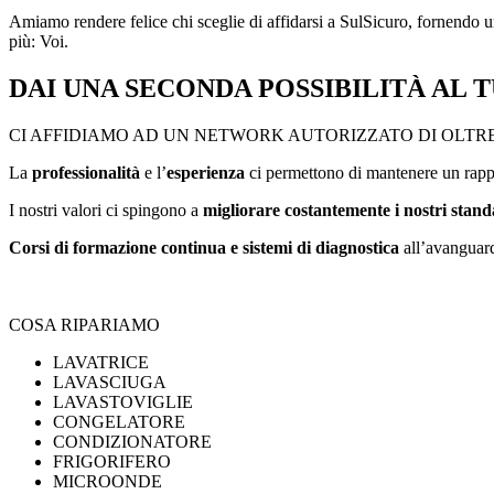
Amiamo rendere felice chi sceglie di affidarsi a SulSicuro, fornendo un
più: Voi.
DAI UNA
SECONDA POSSIBILITÀ
AL T
CI AFFIDIAMO AD UN NETWORK AUTORIZZATO DI OLTRE 2
La
professionalità
e l’
esperienza
ci permettono di mantenere un rappor
I nostri valori ci spingono a
migliorare costantemente i nostri stand
Corsi di formazione continua e sistemi di diagnostica
all’avanguard
COSA RIPARIAMO
LAVATRICE
LAVASCIUGA
LAVASTOVIGLIE
CONGELATORE
CONDIZIONATORE
FRIGORIFERO
MICROONDE